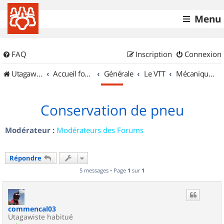
Menu
FAQ
Inscription
Connexion
UtagawaVTT (Randos VTT et VTTAE avec traces GPS)
Accueil forum
Générale
Le VTT
Mécanique et Entretiens
Conservation de pneu
Modérateur :
Modérateurs des Forums
Répondre
5 messages • Page
1
sur
1
commencal03
Utagawiste habitué