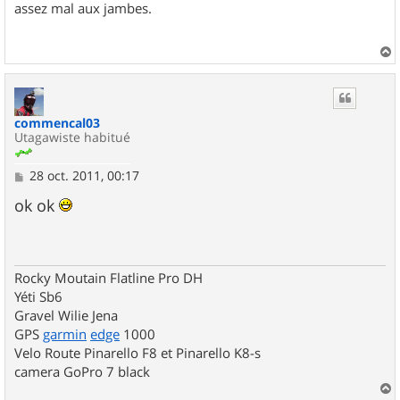
assez mal aux jambes.
a
u
t
commencal03
Utagawiste habitué
M
28 oct. 2011, 00:17
e
s
ok ok
s
a
g
e
Rocky Moutain Flatline Pro DH
Yéti Sb6
Gravel Wilie Jena
GPS
garmin
edge
1000
Velo Route Pinarello F8 et Pinarello K8-s
camera GoPro 7 black