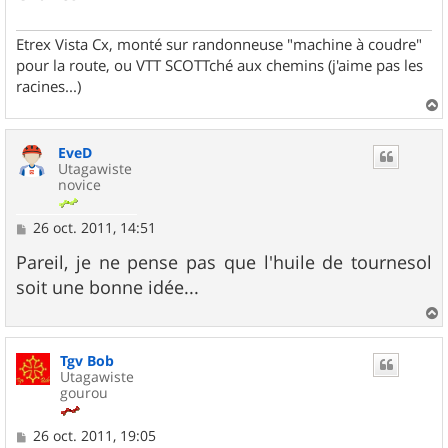
Etrex Vista Cx, monté sur randonneuse "machine à coudre"
pour la route, ou VTT SCOTTché aux chemins (j'aime pas les
racines...)
a
u
EveD
t
Utagawiste
novice
M
26 oct. 2011, 14:51
e
s
Pareil, je ne pense pas que l'huile de tournesol
s
soit une bonne idée...
a
g
e
a
u
Tgv Bob
t
Utagawiste
gourou
M
26 oct. 2011, 19:05