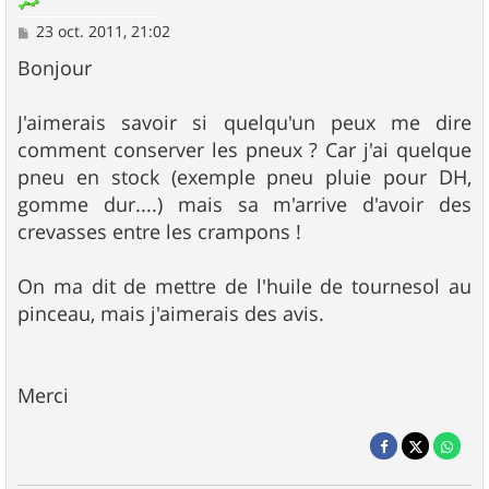
M
23 oct. 2011, 21:02
e
s
Bonjour
s
a
g
J'aimerais savoir si quelqu'un peux me dire
e
comment conserver les pneux ? Car j'ai quelque
pneu en stock (exemple pneu pluie pour DH,
gomme dur....) mais sa m'arrive d'avoir des
crevasses entre les crampons !
On ma dit de mettre de l'huile de tournesol au
pinceau, mais j'aimerais des avis.
Merci