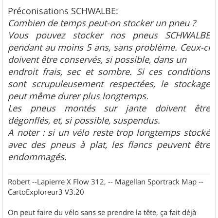
e
s
Préconisations SCHWALBE:
s
Combien de temps peut-on stocker un pneu ?
a
g
Vous pouvez stocker nos pneus SCHWALBE
e
pendant au moins 5 ans, sans problème. Ceux-ci
doivent être conservés, si possible, dans un
endroit frais, sec et sombre. Si ces conditions
sont scrupuleusement respectées, le stockage
peut même durer plus longtemps.
Les pneus montés sur jante doivent être
dégonflés, et, si possible, suspendus.
A noter : si un vélo reste trop longtemps stocké
avec des pneus à plat, les flancs peuvent être
endommagés.
Robert --Lapierre X Flow 312, -- Magellan Sportrack Map --
CartoExploreur3 V3.20
On peut faire du vélo sans se prendre la tête, ça fait déjà