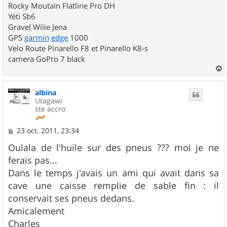
Rocky Moutain Flatline Pro DH
Yéti Sb6
Gravel Wilie Jena
GPS
garmin
edge
1000
Velo Route Pinarello F8 et Pinarello K8-s
camera GoPro 7 black
a
u
albina
t
Utagawi
ste accro
M
23 oct. 2011, 23:34
e
s
Oulala de l'huile sur des pneus ??? moi je ne
s
ferais pas...
a
g
Dans le temps j'avais un ami qui avait dans sa
e
cave une caisse remplie de sable fin : il
conservait ses pneus dedans.
Amicalement
Charles