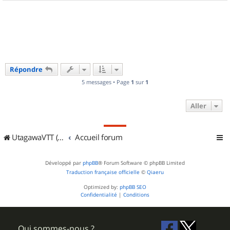
a
u
t
Répondre
5 messages • Page
1
sur
1
Aller
UtagawaVTT (Randos VTT et VTTAE avec traces GPS)
Accueil forum
Développé par
phpBB
® Forum Software © phpBB Limited
Traduction française officielle
©
Qiaeru
Optimized by:
phpBB SEO
Confidentialité
|
Conditions
Qui sommes-nous ?