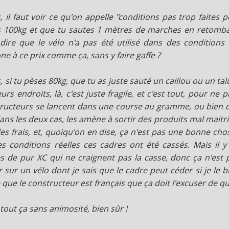
, il faut voir ce qu'on appelle "conditions pas trop faites p
 100kg et que tu sautes 1 mètres de marches en retomban
dire que le vélo n'a pas été utilisé dans des conditions 
ne à ce prix comme ça, sans y faire gaffe ?
, si tu pèses 80kg, que tu as juste sauté un caillou ou un ta
eurs endroits, là, c'est juste fragile, et c'est tout, pour ne 
ructeurs se lancent dans une course au gramme, ou bien 
dans les deux cas, les amène à sortir des produits mal maitris
 les frais, et, quoiqu'on en dise, ça n'est pas une bonne chos
es conditions réelles ces cadres ont été cassés. Mais i
s de pur XC qui ne craignent pas la casse, donc ça n'est 
r sur un vélo dont je sais que le cadre peut céder si je le b
 que le constructeur est français que ça doit l'excuser de quo
s tout ça sans animosité, bien sûr !