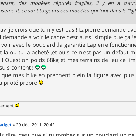
tenant, des modèles réputés fragiles, il y en a d'aut
usement, ce sont toujours des modèles qui font dans le "light
av ,je crois que tu n'y est pas ! Lapierre demande avo
 il demande a voir le cadre c'est aussi simple que ça
a voir avec le bouclard ,la garantie Lapierre fonction
la ou tu la acheté ,et puis ce n'est pas un défaut m
! Question poids 68kg et mes terrains de jeu ce lim
 suis content !
t que mes bike en prennent plein la figure avec plus
a piloté propre
ngement
Gadget
»
29 déc. 2011, 20:42
is dire, c’est que si tu tombes sur un bouclard un p