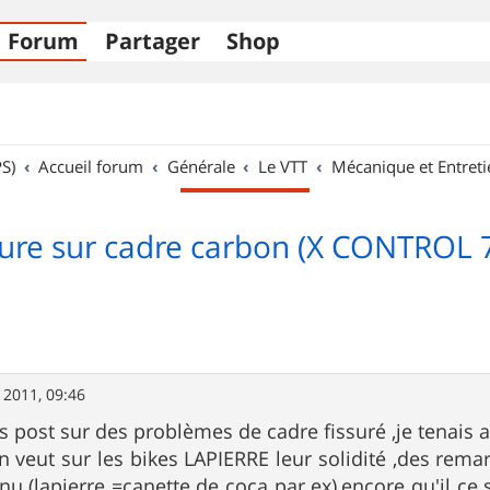
Forum
Partager
Shop
S)
Accueil forum
Générale
Le VTT
Mécanique et Entreti
sure sur cadre carbon (X CONTROL 
 2011, 09:46
 post sur des problèmes de cadre fissuré ,je tenais a
n veut sur les bikes LAPIERRE leur solidité ,des remar
u (lapierre =canette de coca par ex),encore qu'il ce s