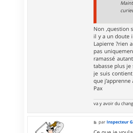
Main
curie
Non ,question s
il y a un doute
Lapierre ?rien 
pas uniquement 
ramassé autant 
tabasse plus je
je suis contien
que j’apprenne 
Pax
va y avoir du cha
M
par
Inspecteur 
e
s
Ce que je voula