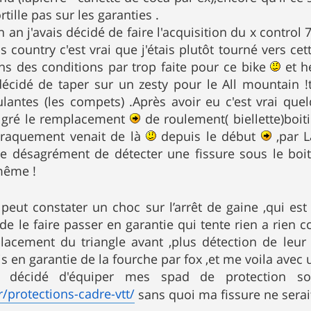
rtille pas sur les garanties .
un an j'avais décidé de faire l'acquisition du x contro
s country c'est vrai que j'étais plutôt tourné vers ce
ns des conditions par trop faite pour ce bike
et h
décidé de taper sur un zesty pour le All mountain !
ulantes (les compets) .Après avoir eu c'est vrai qu
lgré le remplacement
de roulement( biellette)boiti
 craquement venait de là
depuis le début
,par L
 le désagrément de détecter une fissure sous le boit
même !
peut constater un choc sur l’arrêt de gaine ,qui es
de le faire passer en garantie qui tente rien a rien
acement du triangle avant ,plus détection de leur 
is en garantie de la fourche par fox ,et me voila avec
'ai décidé d'équiper mes spad de protection 
r/protections-cadre-vtt/
sans quoi ma fissure ne serai