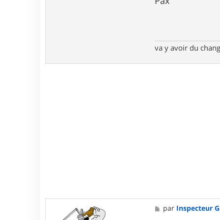
Pax
va y avoir du cha
M
par
Inspecteur 
e