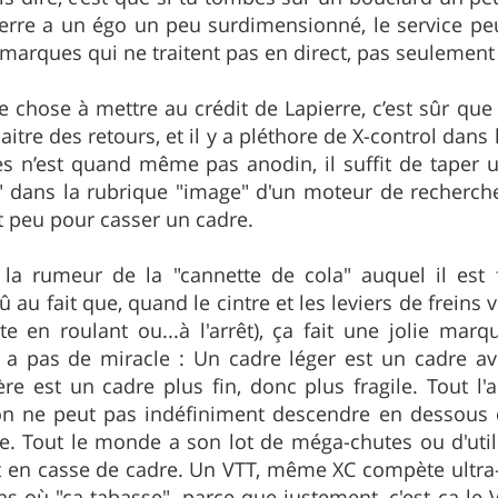
ierre a un égo un peu surdimensionné, le service peu
 marques qui ne traitent pas en direct, pas seulement
 chose à mettre au crédit de Lapierre, c’est sûr que p
itre des retours, et il y a pléthore de X-control dans
es n’est quand même pas anodin, il suffit de taper u
" dans la rubrique "image" d'un moteur de recherche,
it peu pour casser un cadre.
 la rumeur de la "cannette de cola" auquel il est 
dû au fait que, quand le cintre et les leviers de frein
e en roulant ou...à l'arrêt), ça fait une jolie marq
 a pas de miracle : Un cadre léger est un cadre a
e est un cadre plus fin, donc plus fragile. Tout l'a
on ne peut pas indéfiniment descendre en dessous 
ce. Tout le monde a son lot de méga-chutes ou d'util
en casse de cadre. Un VTT, même XC compète ultra-li
s où "ça tabasse", parce que justement, c'est ça le V