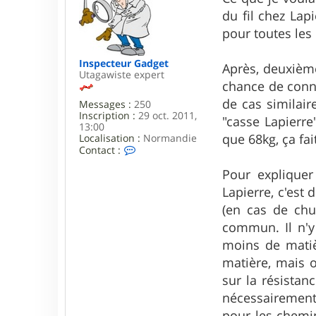
s
du fil chez Lap
a
g
pour toutes les
e
Inspecteur Gadget
Après, deuxième
Utagawiste expert
chance de conna
de cas similair
Messages :
250
Inscription :
29 oct. 2011,
"casse Lapierre
13:00
que 68kg, ça fa
Localisation :
Normandie
C
Contact :
o
n
Pour expliquer
t
Lapierre, c'est 
a
c
(en cas de chut
t
commun. Il n'y
e
r
moins de matièr
I
matière, mais 
n
s
sur la résistan
p
e
nécessairement 
c
pour les chemin