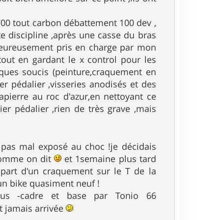
l 700 tout carbon débattement 100 dev ,
tte discipline ,après une casse du bras
eureusement pris en charge par mon
tout en gardant le x control pour les
elques soucis (peinture,craquement en
er pédalier ,visseries anodisés et des
apierre au roc d'azur,en nettoyant ce
ier pédalier ,rien de très grave ,mais
t pas mal exposé au choc !je décidais
 comme on dit
et 1semaine plus tard
part d'un craquement sur le T de la
 un bike quasiment neuf !
sous -cadre et base par Tonio 66
t jamais arrivée