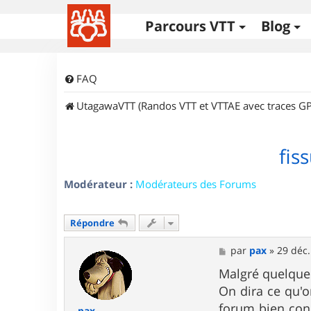
Parcours VTT
Blog
FAQ
UtagawaVTT (Randos VTT et VTTAE avec traces GP
fis
Modérateur :
Modérateurs des Forums
Répondre
M
par
pax
»
29 déc.
e
s
Malgré quelques
s
On dira ce qu'o
a
g
forum bien conn
pax