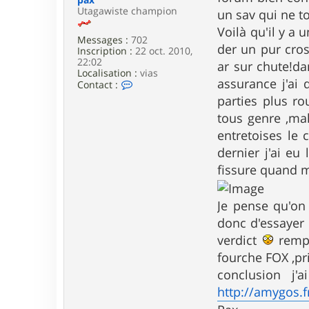
e
Utagawiste champion
un sav qui ne to
Voilà qu'il y a 
Messages :
702
der un pur cros
Inscription :
22 oct. 2010,
22:02
ar sur chute!da
Localisation :
vias
assurance j'ai 
C
Contact :
o
parties plus ro
n
t
tous genre ,ma
a
entretoises le
c
t
dernier j'ai eu
e
fissure quand 
r
p
a
Je pense qu'on 
x
donc d'essayer 
verdict
rempl
fourche FOX ,pr
conclusion j
http://amygos.f