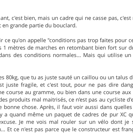
nt, c'est bien, mais un cadre qui ne casse pas, c'est 
 en grande partie du bouclard.
oir ce qu'on appelle "conditions pas trop faites pour c
s 1 mètres de marches en retombant bien fort sur du
 dans des conditions normales... Mais qui utilise 
es 80kg, que tu as juste sauté un caillou ou un talus 
'est juste fragile, et c'est tout, pour ne pas dire da
ne course au gramme, ou bien dans une course aux ma
es produits mal maitrisés, ce n’est pas au cycliste d'en
e bonne chose. Après, il faut voir aussi dans quelles
l y a quand même un paquet de cadres de pur XC qu
excuse. Je me vois mal rouler sur un vélo dont je s
.. Et ce n'est pas parce que le constructeur est fran