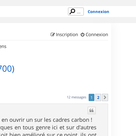
Connexion
Inscription
Connexion
ens
700)
12 messages
1
2
Suivant
 en ouvrir un sur les cadres carbon !
ques en tous genre ici et sur d'autres
oit bien amélioré sur ce point ,ils ont