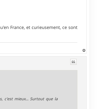
qu'en France, et curieusement, ce sont
H
a
u
t
 c'est mieux... Surtout que la