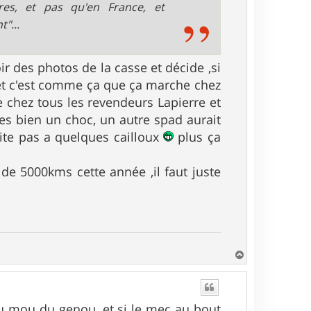
res, et pas qu'en France, et
"...
ir des photos de la casse et décide ,si
 !et c'est comme ça que ça marche chez
ne chez tous les revendeurs Lapierre et
es bien un choc, un autre spad aurait
ite pas a quelques cailloux
plus ça
 de 5000kms cette année ,il faut juste
H
a
u
t
eu mou du genou, et si le mec au bout