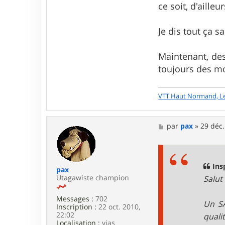
ce soit, d'ailleur
t
e
u
Je dis tout ça s
r
G
a
Maintenant, des
d
g
toujours des mod
e
t
VTT Haut Normand, L
M
par
pax
»
29 déc.
e
s
s
a
g
Ins
pax
e
Utagawiste champion
Salut 
Messages :
702
Un SA
Inscription :
22 oct. 2010,
22:02
quali
Localisation :
vias