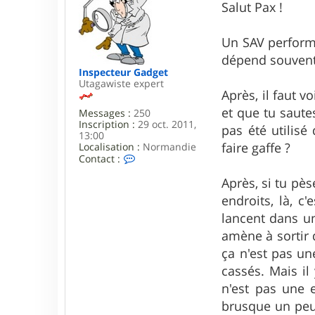
s
Salut Pax !
s
a
g
Un SAV performa
e
dépend souvent
Inspecteur Gadget
Utagawiste expert
Après, il faut v
et que tu saute
Messages :
250
Inscription :
29 oct. 2011,
pas été utilisé
13:00
faire gaffe ?
Localisation :
Normandie
C
Contact :
o
n
Après, si tu pès
t
endroits, là, c
a
c
lancent dans u
t
amène à sortir d
e
r
ça n'est pas un
I
cassés. Mais i
n
s
n'est pas une 
p
e
brusque un peu.
c