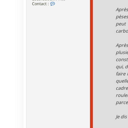
C
Contact :
o
Après
n
pèses
t
a
peut 
c
t
carbo
e
r
p
Après
a
plusi
x
const
qui, 
faire
quell
cadre
roule
parce
Je di