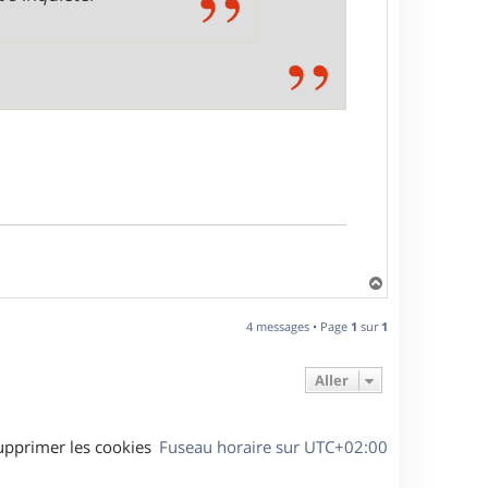
H
a
u
4 messages • Page
1
sur
1
t
Aller
upprimer les cookies
Fuseau horaire sur
UTC+02:00