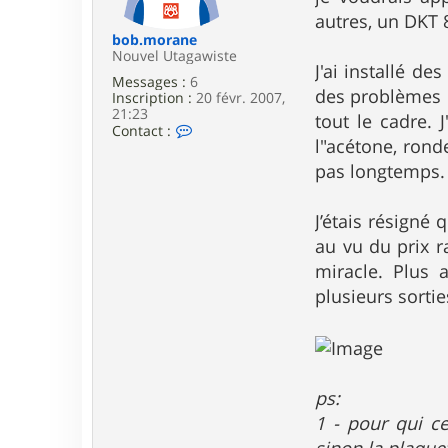
e
autres, un DKT 
bob.morane
Nouvel Utagawiste
J'ai installé de
Messages :
6
des problèmes ré
Inscription :
20 févr. 2007,
21:23
tout le cadre. 
C
Contact :
l"acétone, rond
o
n
pas longtemps.
t
a
c
J’étais résigné 
t
e
au vu du prix r
r
miracle. Plus 
b
o
plusieurs sortie
b
.
m
o
r
a
ps:
n
e
1 - pour qui ce