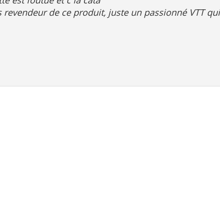
te est foutue et c la cata
as revendeur de ce produit, juste un passionné VTT qui