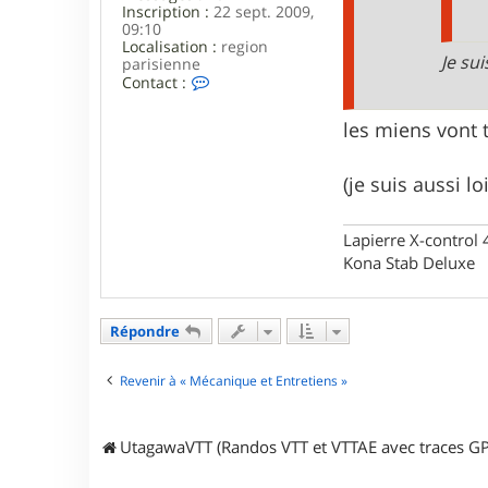
Inscription :
22 sept. 2009,
09:10
Localisation :
region
Je sui
parisienne
C
Contact :
o
n
les miens vont 
t
a
c
(je suis aussi lo
t
e
r
f
Lapierre X-control
a
Kona Stab Deluxe
s
t
m
a
Répondre
n
u
9
Revenir à « Mécanique et Entretiens »
1
UtagawaVTT (Randos VTT et VTTAE avec traces GP