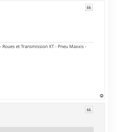
oues et Transmission XT - Pneu Maxxis -
H
a
u
t