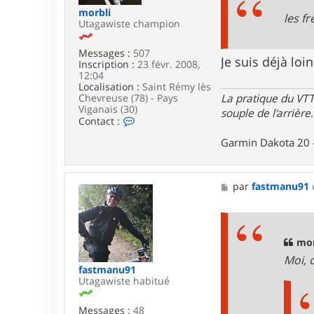
o
e
morbli
les fr
n
Utagawiste champion
o
.
Messages :
507
v
Je suis déjà loi
Inscription :
23 févr. 2008,
t
12:04
t
Localisation :
Saint Rémy lès
8
La pratique du VTT
Chevreuse (78) - Pays
7
Viganais (30)
souple de l'arrière
.
C
Contact :
o
Garmin Dakota 20 
n
t
a
c
M
par
fastmanu91
t
e
e
s
r
s
m
a
o
g
mor
r
e
b
Moi, 
l
fastmanu91
i
Utagawiste habitué
Messages :
48