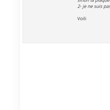
sinon la plaquet
2- je ne suis p
Voili