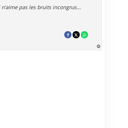
 n'aime pas les bruits incongrus...
H
a
u
t