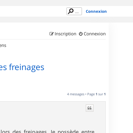
Connexion
Inscription
Connexion
ens
es freinages
4 messages • Page
1
sur
1
lors des freinages. Je possède entre