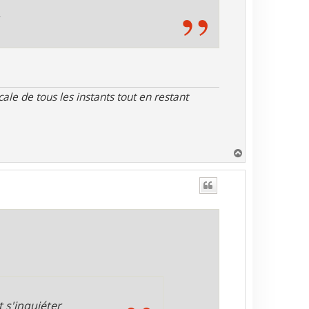
le de tous les instants tout en restant
H
a
u
t
t s'inquiéter