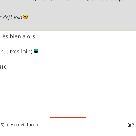
s déjà loin
très bien alors
in... très loin)
 410
S)
Accueil forum
S