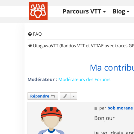
Parcours VTT
Blog
FAQ
UtagawaVTT (Randos VTT et VTTAE avec traces GP
Ma contribu
Modérateur :
Modérateurs des Forums
Répondre
M
par
bob.morane
e
s
Bonjour
s
a
g
je voudrais ap