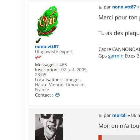
M
par
nono.vtt87
e
s
Merci pour ton
s
a
g
Tu as des plaqu
e
nono.vtt87
Cadre CANNONDALE 
Utagawiste expert
Gps
garmin
Etrex 
Messages :
465
Inscription :
02 juil. 2009,
23:05
Localisation :
Limoges,
Haute-Vienne, Limousin,
France
C
Contact :
o
n
t
a
M
par
morbli
»
06 
c
e
t
s
Moi, on m'a touj
e
s
r
a
n
g