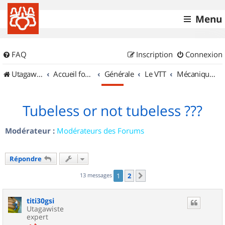
Menu
FAQ
Inscription
Connexion
UtagawaVTT (Randos VTT et VTTAE avec traces GPS)
Accueil forum
Générale
Le VTT
Mécanique et Entretiens
Tubeless or not tubeless ???
Modérateur :
Modérateurs des Forums
Répondre
13 messages
1
2
Suivant
titi30gsi
Utagawiste
expert