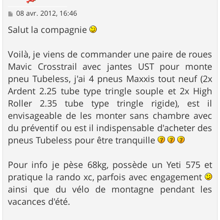
M
08 avr. 2012, 16:46
e
s
Salut la compagnie
s
a
g
Voilà, je viens de commander une paire de roues
e
Mavic Crosstrail avec jantes UST pour monte
pneu Tubeless, j'ai 4 pneus Maxxis tout neuf (2x
Ardent 2.25 tube type tringle souple et 2x High
Roller 2.35 tube type tringle rigide), est il
envisageable de les monter sans chambre avec
du préventif ou est il indispensable d'acheter des
pneus Tubeless pour être tranquille
Pour info je pèse 68kg, possède un Yeti 575 et
pratique la rando xc, parfois avec engagement
ainsi que du vélo de montagne pendant les
vacances d'été.