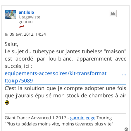
antilolo
Utagawiste
gourou
M
09 avr. 2012, 14:34
e
s
Salut,
s
Le sujet du tubetype sur jantes tubeless "maison"
a
g
est abordé par lou-blanc, apparemment avec
e
succès, ici :
equipements-accessoires/kit-transformat ...
tto#p75089
C'est la solution que je compte adopter une fois
que j'aurais épuisé mon stock de chambres à air
Giant Trance Advanced 1 2017 -
garmin
edge
Touring
"Plus tu pédales moins vite, moins t'avances plus vite"