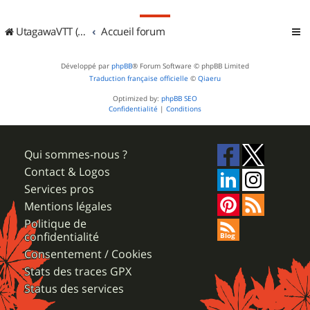
UtagawaVTT (Randos VTT et VTTAE avec traces GPS)
Accueil forum
Développé par
phpBB
® Forum Software © phpBB Limited
Traduction française officielle
©
Qiaeru
Optimized by:
phpBB SEO
Confidentialité
|
Conditions
Qui sommes-nous ?
Contact & Logos
Services pros
Mentions légales
Politique de
confidentialité
Consentement / Cookies
Stats des traces GPX
Status des services