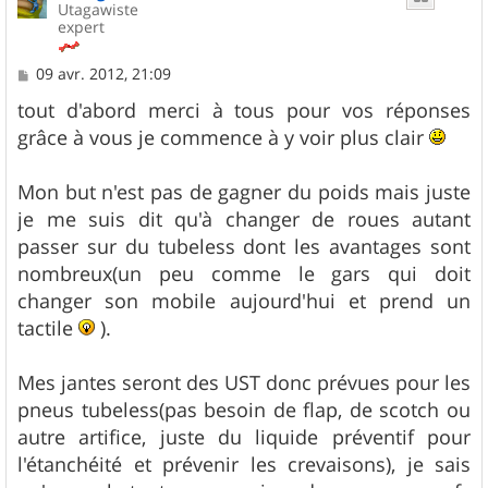
Utagawiste
expert
M
09 avr. 2012, 21:09
e
s
tout d'abord merci à tous pour vos réponses
s
grâce à vous je commence à y voir plus clair
a
g
e
Mon but n'est pas de gagner du poids mais juste
je me suis dit qu'à changer de roues autant
passer sur du tubeless dont les avantages sont
nombreux(un peu comme le gars qui doit
changer son mobile aujourd'hui et prend un
tactile
).
Mes jantes seront des UST donc prévues pour les
pneus tubeless(pas besoin de flap, de scotch ou
autre artifice, juste du liquide préventif pour
l'étanchéité et prévenir les crevaisons), je sais