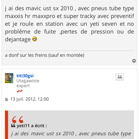
e
s
j ai des mavic ust sx 2010 , avec pneus tube type
s
maxxis hr maxxpro et super tracky avec preventif
a
g
et je roule en station avec un yeti seven et no
e
probléme de fuite ,pertes de pression ou de
dejantage
a donf sur les freins (sauf en montée)
a
u
titi30gsi
t
Utagawiste
expert
M
13 juil. 2012, 12:00
e
s
s
a
g
yeti11 a écrit :
e
j ai des mavic ust sx 2010 , avec pneus tube type