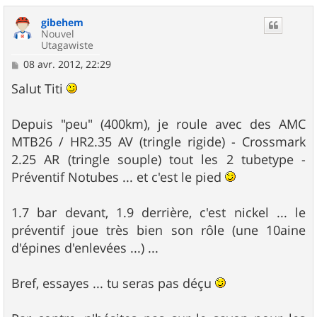
u
gibehem
t
Nouvel
Utagawiste
M
08 avr. 2012, 22:29
e
s
Salut Titi
s
a
g
Depuis "peu" (400km), je roule avec des AMC
e
MTB26 / HR2.35 AV (tringle rigide) - Crossmark
2.25 AR (tringle souple) tout les 2 tubetype -
Préventif Notubes ... et c'est le pied
1.7 bar devant, 1.9 derrière, c'est nickel ... le
préventif joue très bien son rôle (une 10aine
d'épines d'enlevées ...) ...
Bref, essayes ... tu seras pas déçu