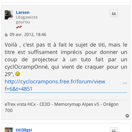
a
u
Larsen
t
Utagawiste
gourou
M
09 avr. 2012, 18:46
e
s
Voilà , c'est pas tt à fait le sujet de titi, mais le
s
titre est suffisament imprécis pour donner un
a
g
coup de projecteur à un tuto fait par un
e
cyclOcrampOnné, qui vient de craquer pour un
29",
http://cyclocrampons.free.fr/forum/view ...
f=6&t=4851
eTrex vista HCx - CE3D - Memorymap Alpes v5 - Orégon
700
a
u
titi30gsi
t