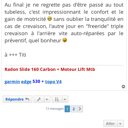
Au final je ne regrette pas d'être passé au tout
tubeless, c'est impressionnant le confort et le
gain de motricité
sans oublier la tranquilité en
cas de crevaison, l'autre jour en "freeride" triple
crevaison à l'arrière vite auto-réparées par le
préventif, quel bonheur
à +++ Titi
Radon Slide 160 Carbon + Moteur Lift Mtb
530 +
garmin
edge
topo V4
a
u
Répondre
t
13 messages
1
2
Suivant
Aller