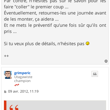
Par contre, n'hésites pas sur le savon pour les
faire "coller" le premier coup ...
Éventuellement, retournes-les une journée avant
de les monter, ça aidera ...
Et ne mets le préventif qu'une fois sûr qu'ils ont
pris ...
Si tu veux plus de détails, n'hésites pas
++
a
u
grimperic
t
Utagawiste
champion
M
09 avr. 2012, 11:19
e
s
s
a