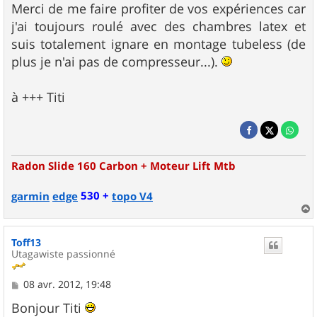
Merci de me faire profiter de vos expériences car
j'ai toujours roulé avec des chambres latex et
suis totalement ignare en montage tubeless (de
plus je n'ai pas de compresseur...).
à +++ Titi
Radon Slide 160 Carbon + Moteur Lift Mtb
530 +
garmin
edge
topo V4
a
u
Toff13
t
Utagawiste passionné
M
08 avr. 2012, 19:48
e
s
Bonjour Titi