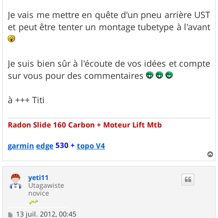
Je vais me mettre en quête d'un pneu arrière UST
et peut être tenter un montage tubetype à l'avant
Je suis bien sûr à l'écoute de vos idées et compte
sur vous pour des commentaires
à +++ Titi
Radon Slide 160 Carbon + Moteur Lift Mtb
530 +
garmin
edge
topo V4
a
u
yeti11
t
Utagawiste
novice
M
13 juil. 2012, 00:45