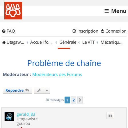
Menu
FAQ
Inscription
Connexion
UtagawaVTT (Randos VTT et VTTAE avec traces GPS)
Accueil forum
Générale
Le VTT
Mécanique et Entretiens
Problème de chaîne
Modérateur :
Modérateurs des Forums
Répondre
20 messages
1
2
Suivant
gerald_83
Utagawiste
gourou