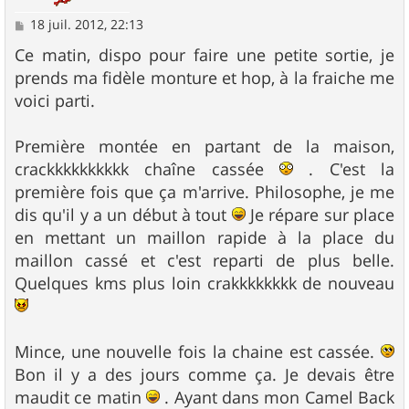
M
18 juil. 2012, 22:13
e
s
Ce matin, dispo pour faire une petite sortie, je
s
prends ma fidèle monture et hop, à la fraiche me
a
g
voici parti.
e
Première montée en partant de la maison,
crackkkkkkkkkk chaîne cassée
. C'est la
première fois que ça m'arrive. Philosophe, je me
dis qu'il y a un début à tout
Je répare sur place
en mettant un maillon rapide à la place du
maillon cassé et c'est reparti de plus belle.
Quelques kms plus loin crakkkkkkkk de nouveau
Mince, une nouvelle fois la chaine est cassée.
Bon il y a des jours comme ça. Je devais être
maudit ce matin
. Ayant dans mon Camel Back