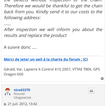
Therefore we would be thankful to get the chain
back from you. Kindly send it to our costs to the
following address:
......
After inspection we will inform you about the
results and replace the product
A suivre donc ....
Merci de jeter un oeil à la charte du forum : ICI
Gérald, Var, Lapierre X-Control 410 2007, VTTAE TREK, GPS
Oregon 600
a
u
nico63370
t
Nouvel
Utagawiste
M
21 juil. 2012, 13:42