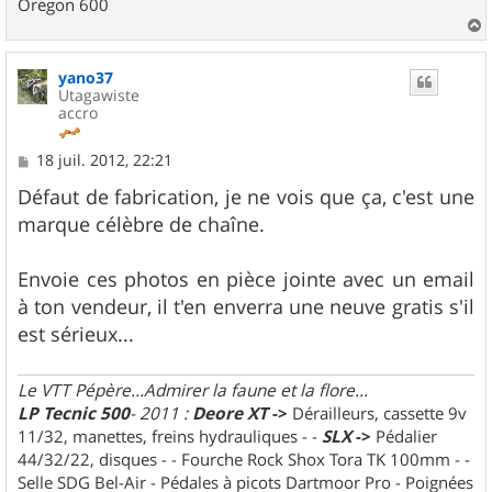
Oregon 600
a
u
yano37
t
Utagawiste
accro
M
18 juil. 2012, 22:21
e
s
Défaut de fabrication, je ne vois que ça, c'est une
s
marque célèbre de chaîne.
a
g
e
Envoie ces photos en pièce jointe avec un email
à ton vendeur, il t'en enverra une neuve gratis s'il
est sérieux...
Le VTT Pépère...Admirer la faune et la flore...
LP Tecnic 500
- 2011 :
Deore XT
->
Dérailleurs, cassette 9v
11/32, manettes, freins hydrauliques - -
SLX
->
Pédalier
44/32/22, disques - - Fourche Rock Shox Tora TK 100mm - -
Selle SDG Bel-Air - Pédales à picots Dartmoor Pro - Poignées