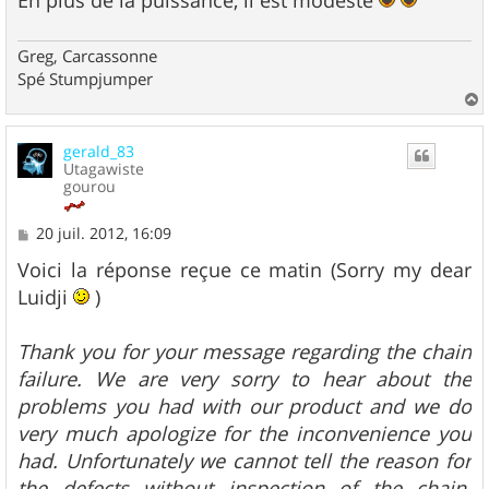
Greg, Carcassonne
Spé Stumpjumper
a
u
gerald_83
t
Utagawiste
gourou
M
20 juil. 2012, 16:09
e
s
Voici la réponse reçue ce matin (Sorry my dear
s
Luidji
)
a
g
e
Thank you for your message regarding the chain
failure. We are very sorry to hear about the
problems you had with our product and we do
very much apologize for the inconvenience you
had. Unfortunately we cannot tell the reason for
the defects without inspection of the chain.