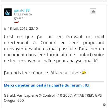
a
u
gerald_83
t
Utagawiste
gourou
M
18 juil. 2012, 23:10
e
s
C'est ce que j'ai fait, en écrivant un mail
s
directement à Connex en leur proposant
a
g
d'envoyer des photos (pas possible d'attacher un
e
document dans leur formulaire de contact) voire
de leur envoyer la chaîne pour analyse qualité.
J'attends leur réponse. Affaire à suivre
Merci de jeter un oeil à la charte du forum : ICI
Gérald, Var, Lapierre X-Control 410 2007, VTTAE TREK, GPS
Oregon 600