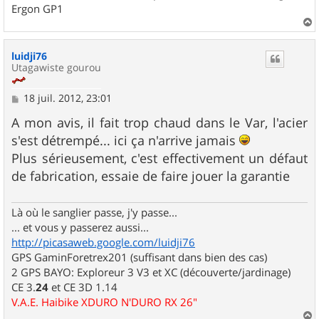
Ergon GP1
a
u
luidji76
t
Utagawiste gourou
M
18 juil. 2012, 23:01
e
s
A mon avis, il fait trop chaud dans le Var, l'acier
s
s'est détrempé... ici ça n'arrive jamais
a
g
Plus sérieusement, c'est effectivement un défaut
e
de fabrication, essaie de faire jouer la garantie
Là où le sanglier passe, j'y passe...
... et vous y passerez aussi...
http://picasaweb.google.com/luidji76
GPS GaminForetrex201 (suffisant dans bien des cas)
2 GPS BAYO: Exploreur 3 V3 et XC (découverte/jardinage)
CE 3.
24
et CE 3D 1.14
V.A.E. Haibike XDURO N'DURO RX 26"