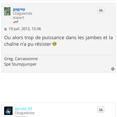
a
u
gegrey
t
Utagawiste
expert
M
19 juil. 2012, 15:36
e
s
Ou alors trop de puissance dans les jambes et la
s
chaîne n'a pu résister
a
g
e
Greg, Carcassonne
Spé Stumpjumper
a
u
t
gerald_83
Utagawiste
gourou