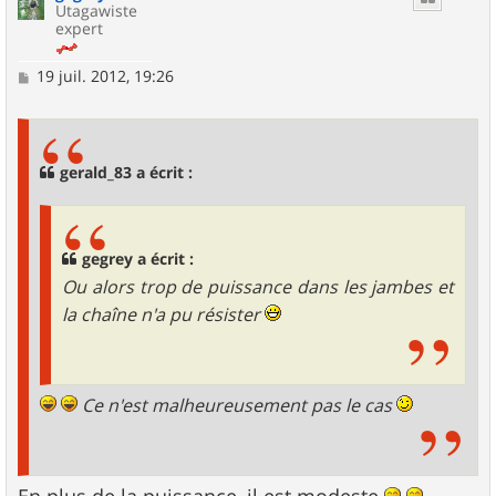
Utagawiste
expert
M
19 juil. 2012, 19:26
e
s
s
a
g
gerald_83 a écrit :
e
gegrey a écrit :
Ou alors trop de puissance dans les jambes et
la chaîne n'a pu résister
Ce n'est malheureusement pas le cas
En plus de la puissance, il est modeste