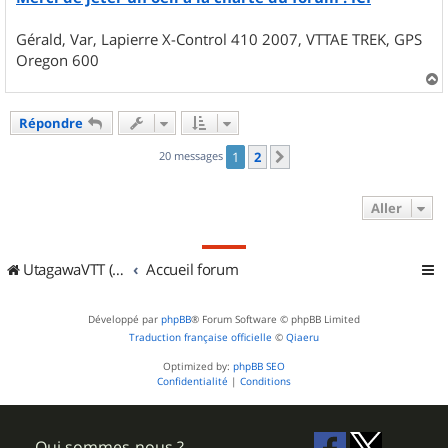
Gérald, Var, Lapierre X-Control 410 2007, VTTAE TREK, GPS
Oregon 600
a
u
Répondre
t
20 messages
1
2
Suivant
Aller
UtagawaVTT (Randos VTT et VTTAE avec traces GPS)
Accueil forum
Développé par
phpBB
® Forum Software © phpBB Limited
Traduction française officielle
©
Qiaeru
Optimized by:
phpBB SEO
Confidentialité
|
Conditions
Qui sommes-nous ?