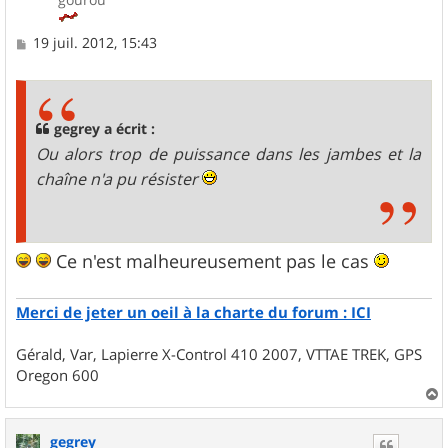
M
19 juil. 2012, 15:43
e
s
s
a
g
gegrey a écrit :
e
Ou alors trop de puissance dans les jambes et la
chaîne n'a pu résister
Ce n'est malheureusement pas le cas
Merci de jeter un oeil à la charte du forum : ICI
Gérald, Var, Lapierre X-Control 410 2007, VTTAE TREK, GPS
Oregon 600
a
u
gegrey
t