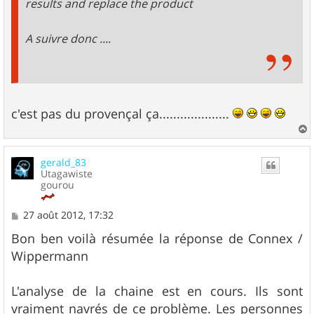
results and replace the product
A suivre donc ....
c'est pas du provençal ça....................
a
u
gerald_83
t
Utagawiste
gourou
M
27 août 2012, 17:32
e
s
Bon ben voilà résumée la réponse de Connex /
s
Wippermann
a
g
e
L'analyse de la chaine est en cours. Ils sont
vraiment navrés de ce problème. Les personnes