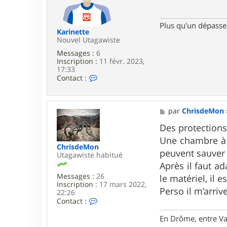
g
s
e
Plus qu'un dépassem
Karinette
Nouvel Utagawiste
Messages :
6
Inscription :
11 févr. 2023,
17:33
C
Contact :
o
n
t
a
M
par
ChrisdeMon
c
e
t
s
Des protections
e
s
Une chambre à a
r
a
ChrisdeMon
K
g
peuvent sauver 
Utagawiste habitué
a
e
Après il faut ad
r
i
Messages :
26
le matériel, il
n
Inscription :
17 mars 2022,
Perso il m’arri
e
22:26
t
C
Contact :
t
o
e
n
En Drôme, entre Va
t