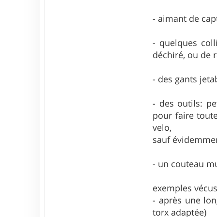
- aimant de capt
- quelques col
déchiré, ou de r
- des gants jet
- des outils: p
pour faire tout
velo,
sauf évidemment
- un couteau mu
exemples vécus
- après une lon
torx adaptée)