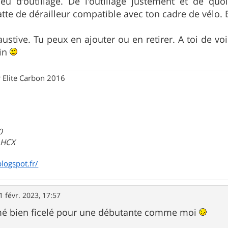
eu d'outillage. De l'outillage justement et de qu
atte de dérailleur compatible avec ton cadre de vélo.
austive. Tu peux en ajouter ou en retirer. A toi de vo
oin
 Elite Carbon 2016
0
a HCX
blogspot.fr/
1 févr. 2023, 17:57
mé bien ficelé pour une débutante comme moi