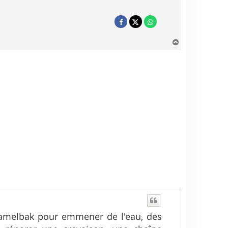
H
a
u
t
Camelbak pour emmener de l'eau, des