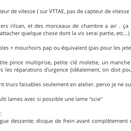
eur de vitesse ( sur VTTAE, pas de capteur de vitesse 
liers rilsan, et des morceaux de chambre a air . 
attacher quelque chose dont la vis serai partie, etc...)
ables + mouchoirs pap ou équivalent (pas pour les jet
etite pince multiprise, petite clé molette, un manc
es les réparations d'urgence (idéalement, on doit po
 trucs faisables seulement en atelier. perso je ne sui
lti lames avec si possible une lame "scie"
:
gue descente; disque de frein avant complètement d