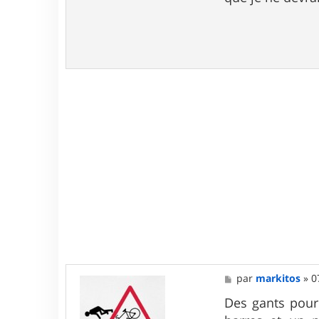
e
M
par
markitos
»
0
e
s
Des gants pour
s