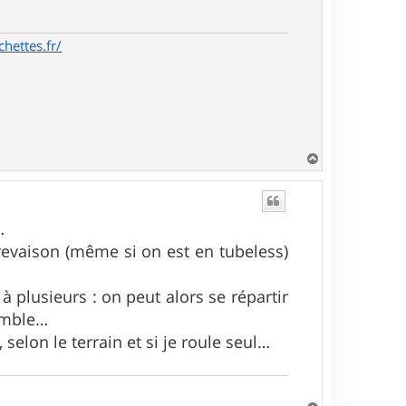
chettes.fr/
H
a
u
t
…
revaison (même si on est en tubeless)
 à plusieurs : on peut alors se répartir
semble…
elon le terrain et si je roule seul…