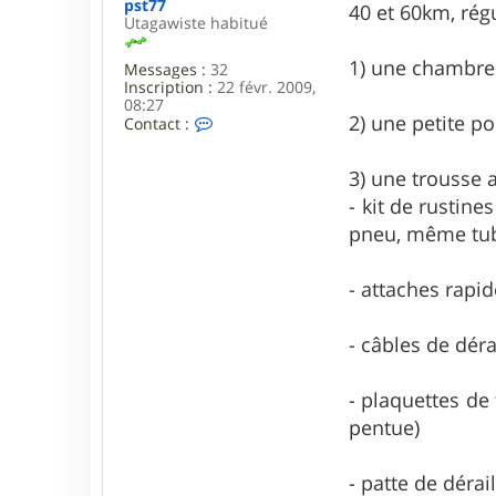
pst77
40 et 60km, rég
Utagawiste habitué
1) une chambre a
Messages :
32
Inscription :
22 févr. 2009,
08:27
2) une petite 
C
Contact :
o
n
t
3) une trousse a
a
- kit de rustine
c
t
pneu, même tubel
e
r
p
- attaches rapid
s
t
7
- câbles de déra
7
- plaquettes de
pentue)
- patte de dérai