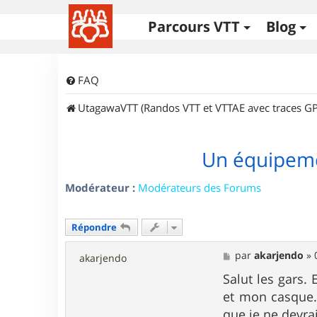
Parcours VTT
Blog
FAQ
UtagawaVTT (Randos VTT et VTTAE avec traces GP
Un équipemen
Modérateur :
Modérateurs des Forums
Répondre
M
par
akarjendo
»
akarjendo
e
s
Salut les gars. 
s
et mon casque.
a
g
que je ne devrai