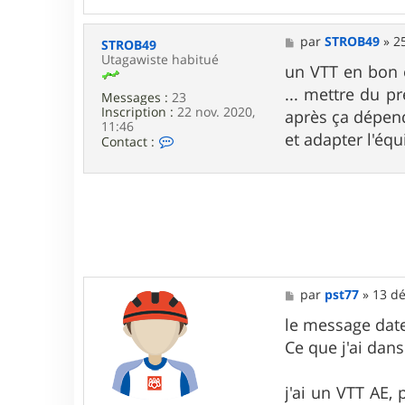
a
c
t
M
par
STROB49
»
2
STROB49
e
e
Utagawiste habitué
r
s
un VTT en bon é
C
s
... mettre du p
h
Messages :
23
a
r
Inscription :
22 nov. 2020,
g
après ça dépend 
i
11:46
e
et adapter l'équ
C
s
Contact :
o
d
n
e
t
M
a
o
c
n
t
e
r
S
T
M
par
pst77
»
13 dé
R
e
O
s
le message date
B
s
4
Ce que j'ai dan
a
9
g
e
j'ai un VTT AE,