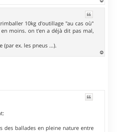
H
a
u
t
trimballer 10kg d'outillage "au cas où"
 en moins. on t'en a déjà dit pas mal,
(par ex. les pneus ...).
H
a
u
t
t:
ais des ballades en pleine nature entre