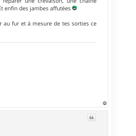
oi réparer une crevaison, une chaîne
 Et enfin des jambes affutées
ir au fur et à mesure de tes sorties ce
H
a
u
t