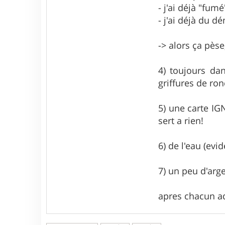
- j'ai déjà "fu
- j'ai déjà du 
-> alors ça pès
4) toujours da
griffures de ron
5) une carte IG
sert a rien!
6) de l'eau (ev
7) un peu d'arge
apres chacun ad