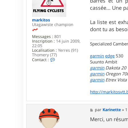
barres et un p
a
g
cassée... Une p
e
markitos
La liste est exh
Utagawiste champion
dont tu as bes
Messages :
801
Inscription :
14 juin 2009,
Specialized Camber
22:05
Localisation :
Yerres (91)
Thomery (77)
garmin
edge
530
C
Contact :
Suunto Ambit
o
garmin
Dakota 20
n
t
garmin
Oregon 70
a
garmin
Etrex Vist
c
t
e
http://markitosvtt.
r
m
a
M
r
par
Karinette
»
1
e
k
s
Merci, un résu
i
s
t
a
o