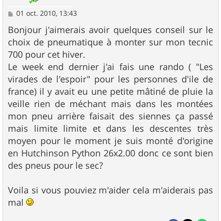
M
01 oct. 2010, 13:43
e
s
Bonjour j'aimerais avoir quelques conseil sur le
s
choix de pneumatique à monter sur mon tecnic
a
g
700 pour cet hiver.
e
Le week end dernier j'ai fais une rando ( "Les
virades de l'espoir" pour les personnes d'ile de
france) il y avait eu une petite mâtiné de pluie la
veille rien de méchant mais dans les montées
mon pneu arrière faisait des siennes ça passé
mais limite limite et dans les descentes très
moyen pour le moment je suis monté d'origine
en Hutchinson Python 26x2.00 donc ce sont bien
des pneus pour le sec?
Voila si vous pouviez m'aider cela m'aiderais pas
mal