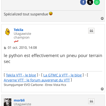
Spécialized tout suspendue
a
u
Tekila
t
Utagawiste
champion
M
01 oct. 2010, 14:08
e
s
le python est effectivement un pneu pour terrain
s
sec
a
g
e
[
] - [
] - [
Tekila VTT - le blog
La GTMC à VTT - le blog
]
Arverne VTT : le forum auvergnat du VTT
Stumpjumper EVO Carbone - Etrex Vista Hcx
a
u
morbli
t
Utagawiste