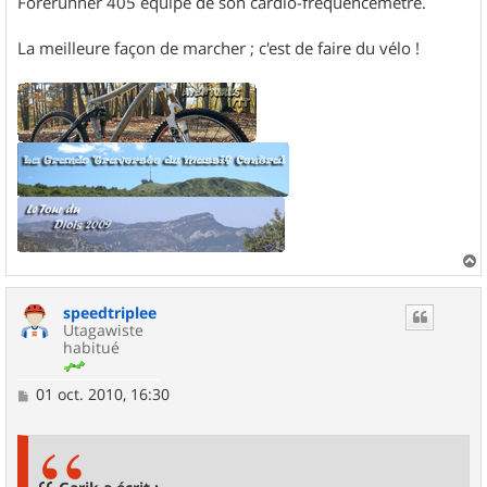
Forerunner 405 équipé de son cardio-fréquencemètre.
La meilleure façon de marcher ; c'est de faire du vélo !
a
u
speedtriplee
t
Utagawiste
habitué
M
01 oct. 2010, 16:30
e
s
s
a
g