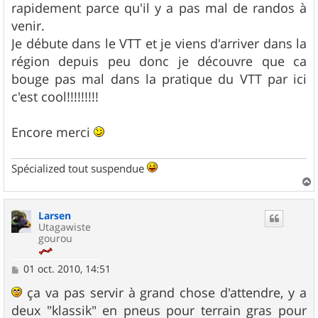
rapidement parce qu'il y a pas mal de randos à
venir.
Je débute dans le VTT et je viens d'arriver dans la
région depuis peu donc je découvre que ca
bouge pas mal dans la pratique du VTT par ici
c'est cool!!!!!!!!!
Encore merci
Spécialized tout suspendue
a
u
Larsen
t
Utagawiste
gourou
M
01 oct. 2010, 14:51
e
s
ça va pas servir à grand chose d'attendre, y a
s
deux "klassik" en pneus pour terrain gras pour
a