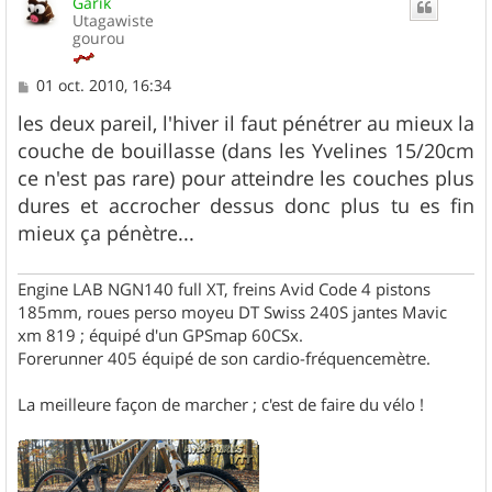
Garik
t
Utagawiste
gourou
M
01 oct. 2010, 16:34
e
s
les deux pareil, l'hiver il faut pénétrer au mieux la
s
couche de bouillasse (dans les Yvelines 15/20cm
a
g
ce n'est pas rare) pour atteindre les couches plus
e
dures et accrocher dessus donc plus tu es fin
mieux ça pénètre...
Engine LAB NGN140 full XT, freins Avid Code 4 pistons
185mm, roues perso moyeu DT Swiss 240S jantes Mavic
xm 819 ; équipé d'un GPSmap 60CSx.
Forerunner 405 équipé de son cardio-fréquencemètre.
La meilleure façon de marcher ; c'est de faire du vélo !