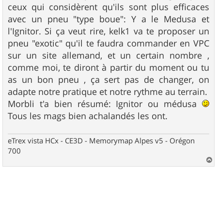
g
ceux qui considèrent qu'ils sont plus efficaces
e
avec un pneu "type boue": Y a le Medusa et
l'Ignitor. Si ça veut rire, kelk1 va te proposer un
pneu "exotic" qu'il te faudra commander en VPC
sur un site allemand, et un certain nombre ,
comme moi, te diront à partir du moment ou tu
as un bon pneu , ça sert pas de changer, on
adapte notre pratique et notre rythme au terrain.
Morbli t'a bien résumé: Ignitor ou médusa
Tous les mags bien achalandés les ont.
eTrex vista HCx - CE3D - Memorymap Alpes v5 - Orégon
700
a
u
t