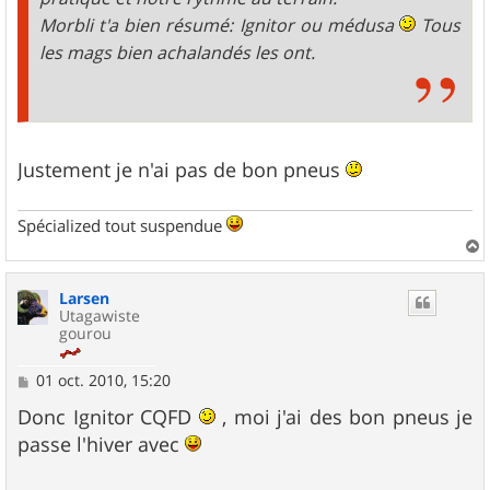
Morbli t'a bien résumé: Ignitor ou médusa
Tous
les mags bien achalandés les ont.
Justement je n'ai pas de bon pneus
Spécialized tout suspendue
a
u
Larsen
t
Utagawiste
gourou
M
01 oct. 2010, 15:20
e
s
Donc Ignitor CQFD
, moi j'ai des bon pneus je
s
passe l'hiver avec
a
g
e