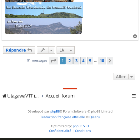
a
u
Répondre
t
Page
1
sur
10
91 messages
1
2
3
4
5
10
Suivant
…
Aller
UtagawaVTT (Randos VTT et VTTAE avec traces GPS)
Accueil forum
Développé par
phpBB
® Forum Software © phpBB Limited
Traduction française officielle
©
Qiaeru
Optimized by:
phpBB SEO
Confidentialité
|
Conditions