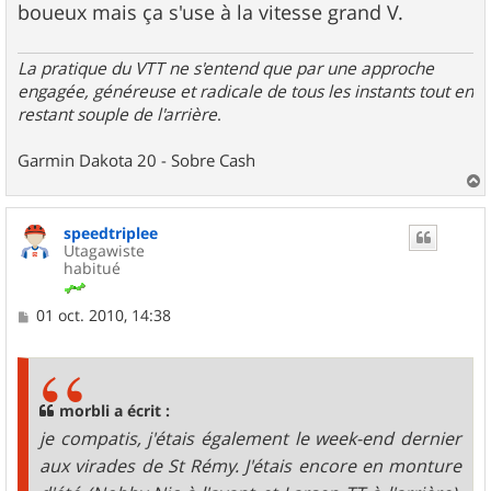
boueux mais ça s'use à la vitesse grand V.
La pratique du VTT ne s'entend que par une approche
engagée, généreuse et radicale de tous les instants tout en
restant souple de l'arrière
.
Garmin Dakota 20 - Sobre Cash
a
u
speedtriplee
t
Utagawiste
habitué
M
01 oct. 2010, 14:38
e
s
s
a
g
morbli a écrit :
e
je compatis, j'étais également le week-end dernier
aux virades de St Rémy. J'étais encore en monture