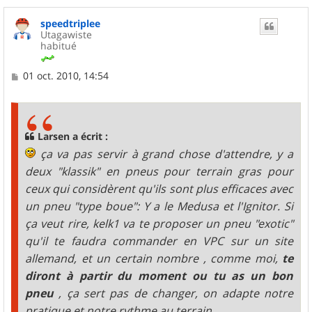
speedtriplee
Utagawiste
habitué
M
01 oct. 2010, 14:54
e
s
s
a
g
Larsen a écrit :
e
ça va pas servir à grand chose d'attendre, y a
deux "klassik" en pneus pour terrain gras pour
ceux qui considèrent qu'ils sont plus efficaces avec
un pneu "type boue": Y a le Medusa et l'Ignitor. Si
ça veut rire, kelk1 va te proposer un pneu "exotic"
qu'il te faudra commander en VPC sur un site
allemand, et un certain nombre , comme moi,
te
diront à partir du moment ou tu as un bon
pneu
, ça sert pas de changer, on adapte notre
pratique et notre rythme au terrain.