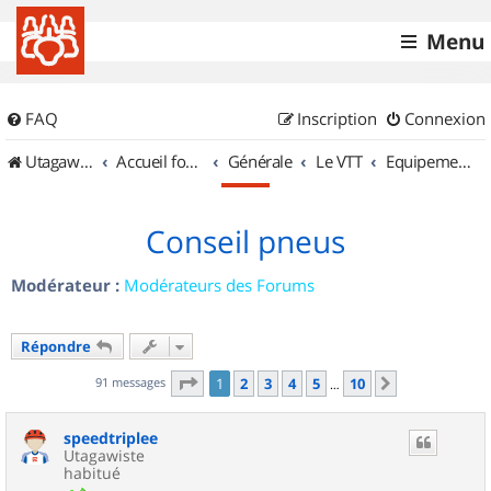
Menu
FAQ
Inscription
Connexion
UtagawaVTT (Randos VTT et VTTAE avec traces GPS)
Accueil forum
Générale
Le VTT
Equipements et Accessoires
Conseil pneus
Modérateur :
Modérateurs des Forums
Répondre
Page
1
sur
10
91 messages
1
2
3
4
5
10
Suivant
…
speedtriplee
Utagawiste
habitué