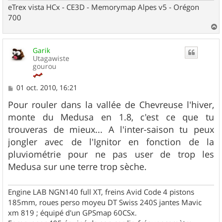
eTrex vista HCx - CE3D - Memorymap Alpes v5 - Orégon
700
a
u
Garik
t
Utagawiste
gourou
M
01 oct. 2010, 16:21
e
s
Pour rouler dans la vallée de Chevreuse l'hiver,
s
monte du Medusa en 1.8, c'est ce que tu
a
g
trouveras de mieux... A l'inter-saison tu peux
e
jongler avec de l'Ignitor en fonction de la
pluviométrie pour ne pas user de trop les
Medusa sur une terre trop sèche.
Engine LAB NGN140 full XT, freins Avid Code 4 pistons
185mm, roues perso moyeu DT Swiss 240S jantes Mavic
xm 819 ; équipé d'un GPSmap 60CSx.