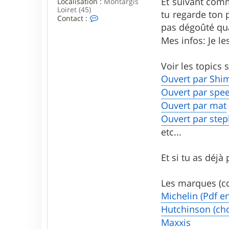
Et suivant com
Localisation :
Montargis
Loiret (45)
tu regarde ton
C
Contact :
o
pas dégoûté qua
n
Mes infos: Je le
t
a
c
Voir les topics
t
e
Ouvert par Shi
r
S
Ouvert par spee
y
Ouvert par mat
s
t
Ouvert par ste
e
etc...
m
b
i
b
Et si tu as déjà
Les marques (c
Michelin (Pdf e
Hutchinson (cho
Maxxis