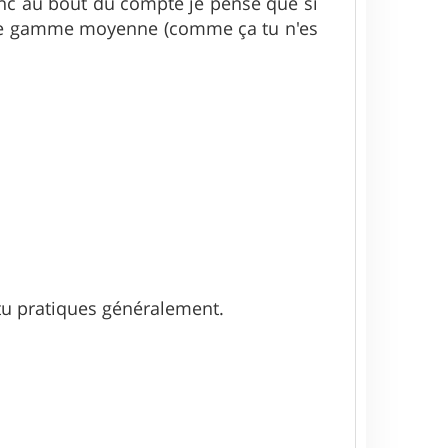
nc au bout du compte je pense que si
t de gamme moyenne (comme ça tu n'es
s tu pratiques généralement.