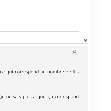
H
a
u
t
" ce qui correspond au nombre de fils
(je ne sais plus à quoi ça correspond