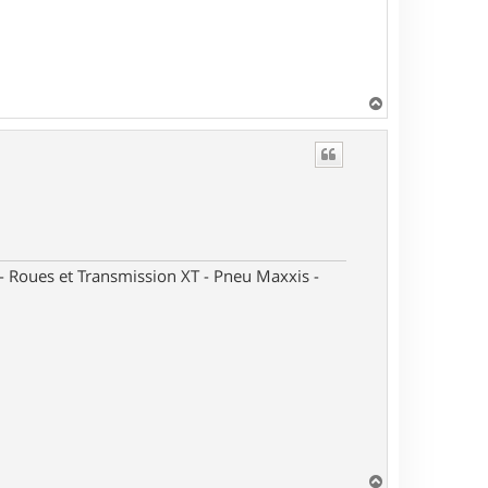
H
a
u
t
oues et Transmission XT - Pneu Maxxis -
H