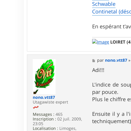
Schwable
Continetal (désol
En espérant t'av
LOIRET (4
M
par
nono.vtt87
e
s
Adi!!!
s
a
g
L'indice de sou
e
par pouce.
nono.vtt87
Plus le chiffre 
Utagawiste expert
Ensuite il y a 
Messages :
465
Inscription :
02 juil. 2009,
techniquement).
23:05
Localisation :
Limoges,