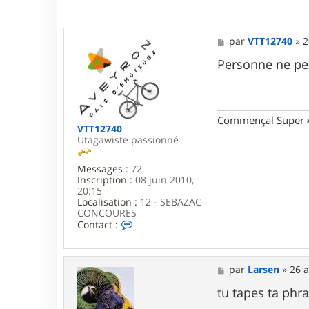
M
par
VTT12740
»
2
e
s
Personne ne pe
s
a
g
e
Commençal Super 
VTT12740
Utagawiste passionné
Messages :
72
Inscription :
08 juin 2010,
20:15
Localisation :
12 - SEBAZAC
CONCOURES
C
Contact :
o
n
t
a
M
par
Larsen
»
26 a
c
e
t
s
tu tapes ta phra
e
s