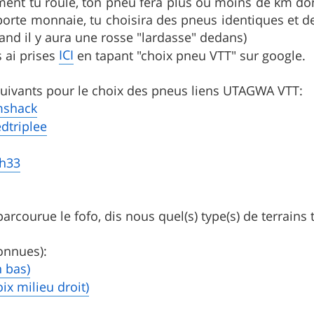
ment tu roule, ton pneu fera plus ou moins de km do
 porte monnaie, tu choisira des pneus identiques e
nd il y aura une rosse "lardasse" dedans)
ICI
s ai prises
en tapant "choix pneu VTT" sur google.
 suivants pour le choix des pneus liens UTAGWA VTT:
mshack
dtriplee
ph33
 parcourue le fofo, dis nous quel(s) type(s) de terrain
onnues):
n bas)
ix milieu droit)