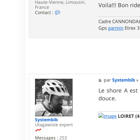
Haute-Vienne, Limousin,
Voila!!! Bon rid
France
C
Contact :
o
Cadre CANNONDALE 
n
t
Gps
garmin
Etrex 
a
c
t
e
r
n
o
n
o
.
M
par
Systembib
»
v
e
t
s
Le shore A est
t
s
8
douce.
a
7
g
e
LOIRET (4
Systembib
Utagawiste expert
Messages :
253