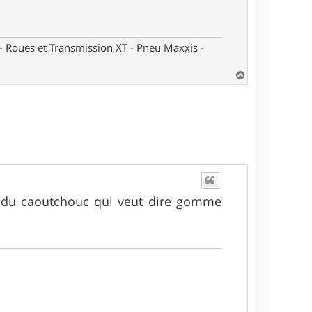
oues et Transmission XT - Pneu Maxxis -
H
a
u
t
té du caoutchouc qui veut dire gomme