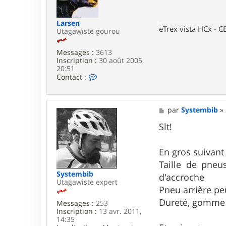
r
a
V
g
T
e
Larsen
T
eTrex vista HCx -
Utagawiste gourou
1
2
7
Messages :
3613
4
Inscription :
30 août 2005,
0
20:51
C
Contact :
o
n
t
a
M
par
Systembib
»
c
e
t
s
Slt!
e
s
r
a
L
g
En gros suivant 
a
e
Taille de pneu
r
s
Systembib
d'accroche
e
Utagawiste expert
Pneu arrière pe
n
Dureté, gomme te
Messages :
253
Inscription :
13 avr. 2011,
14:35