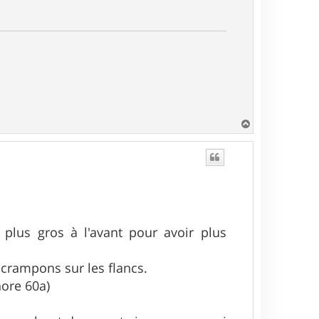
H
a
u
t
plus gros à l'avant pour avoir plus
crampons sur les flancs.
hore 60a)