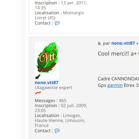
Inscription :
13 avr. 2011,
14:35
Localisation :
Montargis
Loiret (45)
C
Contact :
o
n
t
a
M
par
nono.vtt87
c
e
t
s
Cool merci!! a+
e
s
r
a
S
g
y
e
s
Cadre CANNONDALE 
t
nono.vtt87
Gps
garmin
Etrex 
e
Utagawiste expert
m
b
Messages :
465
i
Inscription :
02 juil. 2009,
b
23:05
Localisation :
Limoges,
Haute-Vienne, Limousin,
France
C
Contact :
o