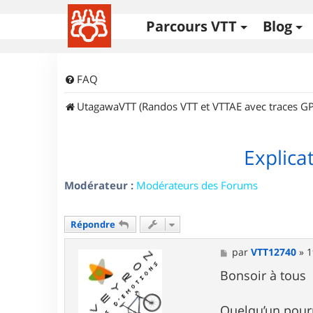
Parcours VTT
Blog
FAQ
UtagawaVTT (Randos VTT et VTTAE avec traces GP
Explica
Modérateur :
Modérateurs des Forums
Répondre
M
par
VTT12740
»
1
e
s
Bonsoir à tous
s
a
g
Quelqu’un pourr