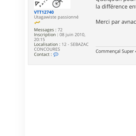
e
la différence e
VTT12740
Utagawiste passionné
Merci par avna
Messages :
72
Inscription :
08 juin 2010,
20:15
Localisation :
12 - SEBAZAC
CONCOURES
Commençal Super 
C
Contact :
o
n
t
a
c
t
e
r
V
T
T
1
2
7
4
0