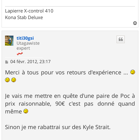
Lapierre X-control 410
Kona Stab Deluxe
a
u
titi30gsi
t
Utagawiste
expert
M
04 févr. 2012, 23:17
e
s
Merci à tous pour vos retours d'expérience ...
s
a
g
e
Je vais me mettre en quête d'une paire de Poc à
prix raisonnable, 90€ c'est pas donné quand
même
Sinon je me rabattrai sur des Kyle Strait.