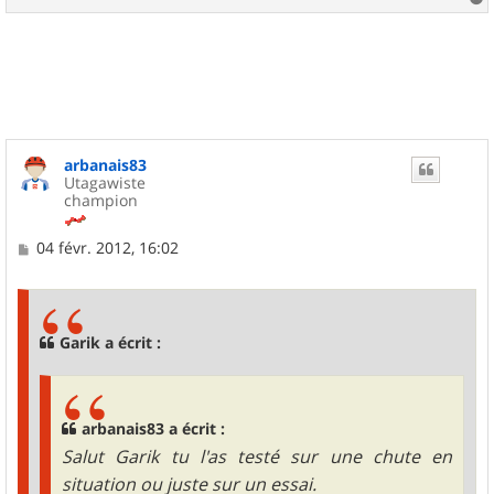
a
u
t
arbanais83
Utagawiste
champion
M
04 févr. 2012, 16:02
e
s
s
a
g
Garik a écrit :
e
arbanais83 a écrit :
Salut Garik tu l'as testé sur une chute en
situation ou juste sur un essai.