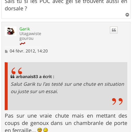
Sais tu si les POC avec gel se trouvent aussi en
dorsale ?
a
u
Garik
t
Utagawiste
gourou
M
04 févr. 2012, 14:20
e
s
s
a
g
arbanais83 a écrit :
e
Salut Garik tu l'as testé sur une chute en situation
ou juste sur un essai.
Pas sur une vraie chute mais en mettant des
coups de genoux dans un chambranle de porte
en ferraille...