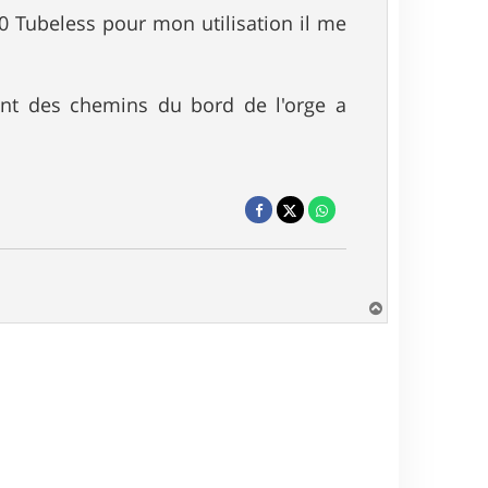
0 Tubeless pour mon utilisation il me
lant des chemins du bord de l'orge a
H
a
u
t