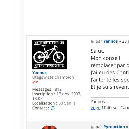
1
M
par
Yannos
»
28 
e
s
Salut,
s
Mon conseil
a
g
remplacer par d
e
J'ai eu des Con
Yannos
Utagawiste champion
J'ai tenté les s
Et je suis reve
Messages :
812
Inscription :
17 nov. 2007,
18:03
Yannos
Localisation :
60 Senlis
C
edge
1040 sur Cany
Contact :
o
n
t
a
M
par
Pyroaction