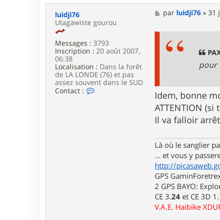
t
a
M
par
luidji76
»
31 
luidji76
c
e
Utagawiste gourou
t
s
e
s
r
Messages :
3793
a
p
Inscription :
20 août 2007,
g
PAX
a
06:38
e
pour 
x
Localisation :
Dans la forêt
de LA LONDE (76) et pas
assez souvent dans le SUD
C
Contact :
Idem, bonne mo
o
n
ATTENTION (si tu
t
Il va falloir ar
a
c
t
Là où le sanglier pas
e
r
... et vous y passere
l
http://picasaweb.g
u
GPS GaminForetrex2
i
d
2 GPS BAYO: Explor
j
CE 3.
24
et CE 3D 1
i
V.A.E. Haibike XD
7
6