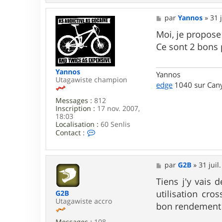
M
par
Yannos
»
31 
e
s
Moi, je propose 
s
Ce sont 2 bons 
a
g
e
Yannos
Yannos
Utagawiste champion
edge
1040 sur Cany
Messages :
812
Inscription :
17 nov. 2007,
18:03
Localisation :
60 Senlis
C
Contact :
o
n
t
a
M
par
G2B
»
31 juil
c
e
t
s
Tiens j'y vais 
e
s
utilisation cro
G2B
r
a
Utagawiste accro
Y
g
bon rendement à 
a
e
n
Messages :
108