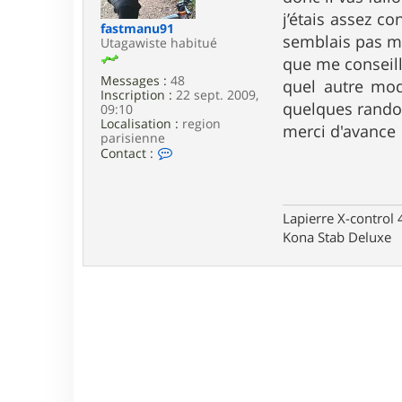
e
j’étais assez c
fastmanu91
semblais pas m
Utagawiste habitué
que me conseil
Messages :
48
quel autre mod
Inscription :
22 sept. 2009,
quelques randon
09:10
Localisation :
region
merci d'avance
parisienne
C
Contact :
o
n
t
a
Lapierre X-control
c
Kona Stab Deluxe
t
e
r
f
a
s
t
m
a
n
u
9