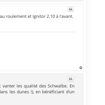
a
u
t
au roulement et Ignitor 2.10 à l'avant.
H
a
u
t
t vanter les qualité des Schwalbe. En
dans les dunes !), en bénéficiant d'un