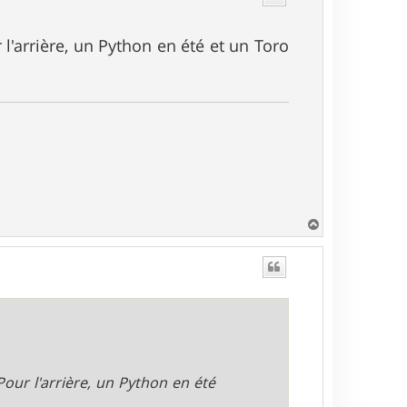
l'arrière, un Python en été et un Toro
H
a
u
t
our l'arrière, un Python en été