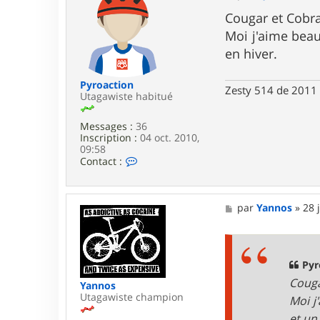
c
e
t
s
Cougar et Cobra
e
s
Moi j'aime beau
r
a
Y
g
en hiver.
a
e
n
n
Pyroaction
Zesty 514 de 2011 
o
Utagawiste habitué
s
Messages :
36
Inscription :
04 oct. 2010,
09:58
C
Contact :
o
n
t
a
M
par
Yannos
»
28 
c
e
t
s
e
s
r
a
P
g
Pyr
y
e
Couga
Yannos
r
Utagawiste champion
o
Moi j
a
et un
c