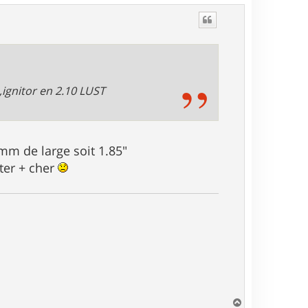
u
t
,ignitor en 2.10 LUST
 mm de large soit 1.85"
ûter + cher
H