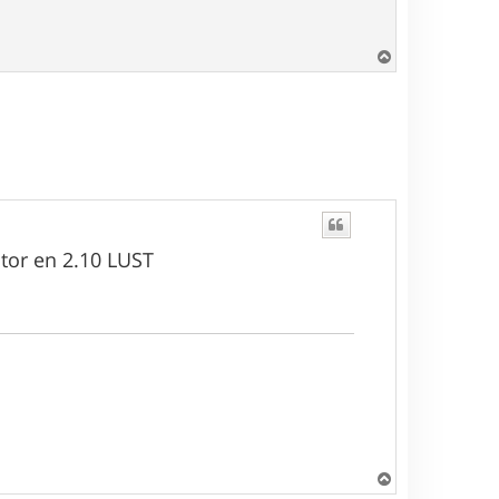
H
a
u
t
itor en 2.10 LUST
H
a