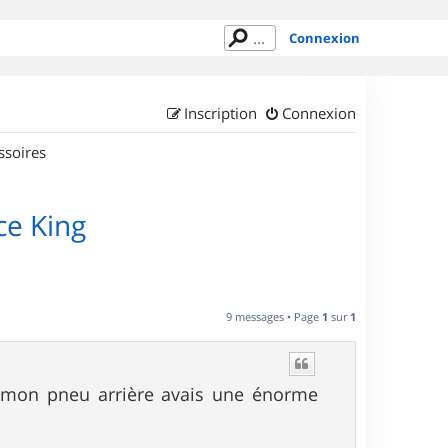
Connexion
Inscription
Connexion
ssoires
ce King
9 messages • Page
1
sur
1
ue mon pneu arrière avais une énorme