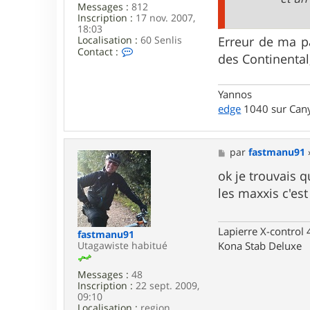
Messages :
812
t
Inscription :
17 nov. 2007,
i
18:03
o
Localisation :
60 Senlis
Erreur de ma pa
n
C
Contact :
des Continental
o
n
t
Yannos
a
c
edge
1040 sur Cany
t
e
r
Y
M
par
fastmanu91
a
e
n
s
ok je trouvais q
n
s
les maxxis c'est
o
a
s
g
e
Lapierre X-control
fastmanu91
Utagawiste habitué
Kona Stab Deluxe
Messages :
48
Inscription :
22 sept. 2009,
09:10
Localisation :
region