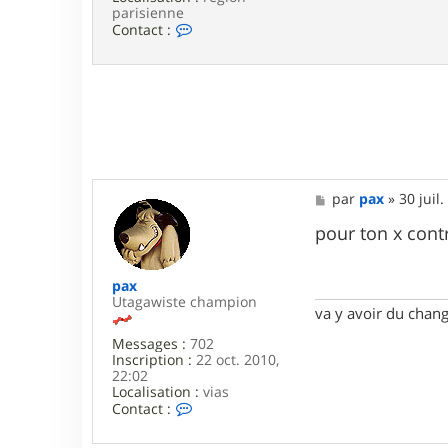
parisienne
C
Contact :
o
n
t
a
c
t
e
r
f
a
M
par
pax
»
30 juil
s
e
t
s
pour ton x cont
m
s
a
a
n
g
u
pax
e
9
Utagawiste champion
va y avoir du cha
1
Messages :
702
Inscription :
22 oct. 2010,
22:02
Localisation :
vias
C
Contact :
o
n