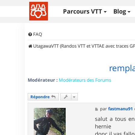
Parcours VTT
Blog
FAQ
UtagawaVTT (Randos VTT et VTTAE avec traces GP
rempla
Modérateur :
Modérateurs des Forums
Répondre
M
par
fastmanu91
e
s
salut a tous e
s
hernie
a
g
donc il vas fall