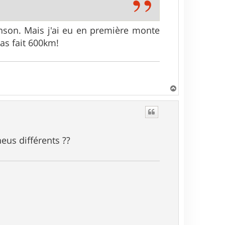
inson. Mais j'ai eu en première monte
as fait 600km!
H
a
u
t
neus différents ??