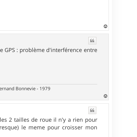
H
a
u
t
 le GPS : problème d'interférence entre
 Fernand Bonnevie - 1979
H
a
u
t
 2 tailles de roue il n'y a rien pour
(presque) le meme pour croisser mon