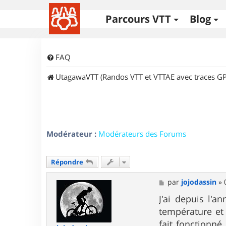
Parcours VTT
Blog
FAQ
UtagawaVTT (Randos VTT et VTTAE avec traces GP
Modérateur :
Modérateurs des Forums
Répondre
M
par
jojodassin
»
e
s
J'ai depuis l'
s
température et 
a
g
fait fonctionné