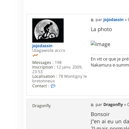
M
par
jojodassin
»
e
s
La photo
s
a
g
jojodassin
e
Utagawiste accro
En vtt ce que je pré
Messages :
198
Nakamura e-summi
Inscription :
12 janv. 2009,
23:53
Localisation :
78 Montigny le
bretonneux
C
Contact :
o
n
t
a
M
par
Dragonfly
»
Dragonfly
c
e
t
s
Bonsoir
e
s
J"en ai eu un da
r
a
j
g
2) mais normale