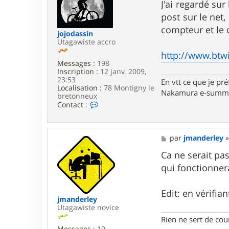
t
s
J'ai regardé sur
e
s
post sur le net,
r
a
T
g
compteur et le 
jojodassin
o
e
Utagawiste accro
n
y
http://www.btwi
P
Messages :
198
r
Inscription :
12 janv. 2009,
o
23:53
En vtt ce que je pré
R
Localisation :
78 Montigny le
a
Nakamura e-summi
bretonneux
c
C
Contact :
e
o
n
t
a
M
par
jmanderley
c
e
t
s
Ca ne serait pa
e
s
qui fonctionnera
r
a
j
g
o
e
Edit: en vérifia
j
jmanderley
o
Utagawiste novice
d
a
Rien ne sert de cou
s
Messages :
10