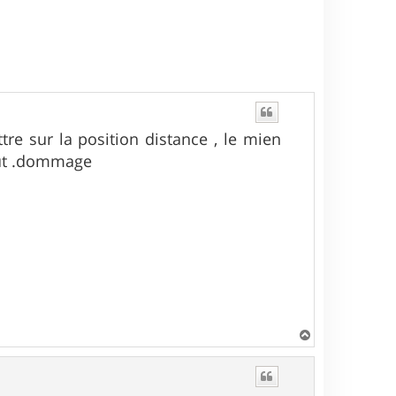
u
t
tre sur la position distance , le mien
out .dommage
H
a
u
t