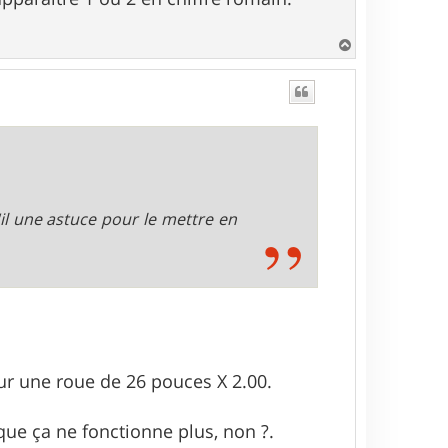
H
a
u
t
il une astuce pour le mettre en
ur une roue de 26 pouces X 2.00.
 que ça ne fonctionne plus, non ?.