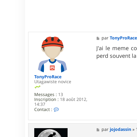
t
a
c
t
e
r
j
o
M
par
TonyProRac
j
e
o
s
J'ai le meme co
d
s
a
perd souvent la
a
s
g
s
e
i
n
TonyProRace
Utagawiste novice
Messages :
13
Inscription :
18 août 2012,
14:37
C
Contact :
o
n
t
a
M
par
jojodassin
»
c
e