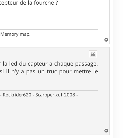
écepteur de la fourche ?
- Memory map.
H
a
u
t
er la led du capteur a chaque passage.
i il n'y a pas un truc pour mettre le
- Rockrider620 - Scarpper xc1 2008 -
H
a