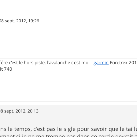
08 sept. 2012, 19:26
fére c'est le hors piste, l'avalanche c'est moi -
garmin
Foretrex 201
t 740
08 sept. 2012, 20:13
ns le temps, c'est pas le sigle pour savoir quelle tail
ment si je ne me trompe pas dans ce cercle devrait a