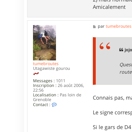
o
e
Amicalement
j
o
d
a
s
M
par
tumebroutes
s
e
i
s
n
s
a
g
joj
e
tumebroutes
Quest
Utagawiste gourou
route
Messages :
1011
Inscription :
26 août 2006,
22:56
Localisation :
Pas loin de
Connais pas, ma
Grenoble
C
Contact :
o
Le signe corres
n
t
a
Si le gars de D4
c