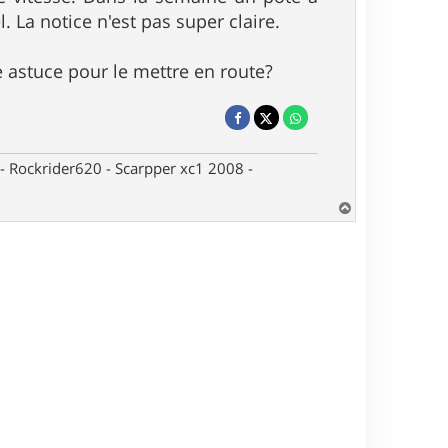
 La notice n'est pas super claire.
e astuce pour le mettre en route?
- Rockrider620 - Scarpper xc1 2008 -
H
a
u
t