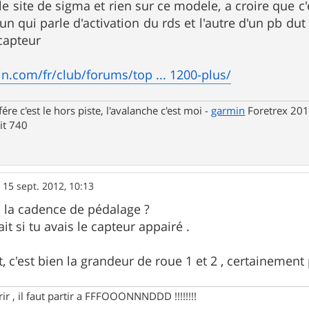
 le site de sigma et rien sur ce modele, a croire que c
 un qui parle d'activation du rds et l'autre d'un pb du
capteur
n.com/fr/club/forums/top ... 1200-plus/
fére c'est le hors piste, l'avalanche c'est moi -
garmin
Foretrex 201
t 740
»
15 sept. 2012, 10:13
s la cadence de pédalage ?
it si tu avais le capteur appairé .
nt, c'est bien la grandeur de roue 1 et 2 , certainemen
rir , il faut partir a FFFOOONNNDDD !!!!!!!!