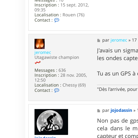
s
Inscription :
15 sept. 2012,
i
09:35
n
Localisation :
Rouen (76)
C
Contact :
o
n
t
a
M
par
jeromec
»
17
c
e
t
s
J'avais un sigma
jeromec
e
s
Utagawiste champion
les ondes capte
r
a
j
g
m
e
Messages :
636
Tu as un GPS à
a
Inscription :
28 nov. 2005,
n
12:50
d
Localisation :
Chessy (69)
e
"Dès l'arrivée, po
C
Contact :
r
o
l
n
e
t
y
a
M
par
jojodassin
»
c
e
t
s
Non pas de gps 
e
s
cela dans le m
r
a
j
g
capteur et compt