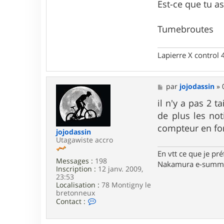
t
Est-ce que tu as
e
r
t
Tumebroutes
u
m
e
Lapierre X control
b
r
o
u
M
par
jojodassin
»
t
e
e
s
il n'y a pas 2 
s
s
de plus les not
a
g
compteur en fo
jojodassin
e
Utagawiste accro
En vtt ce que je pré
Messages :
198
Nakamura e-summi
Inscription :
12 janv. 2009,
23:53
Localisation :
78 Montigny le
bretonneux
C
Contact :
o
n