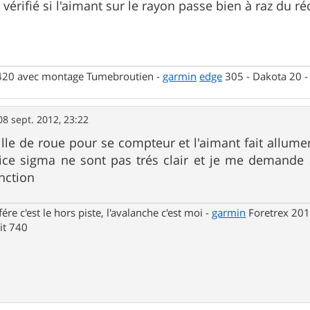
 vérifié si l'aimant sur le rayon passe bien à raz du r
 420 avec montage Tumebroutien -
garmin
edge
305 - Dakota 20 
08 sept. 2012, 23:22
taille de roue pour se compteur et l'aimant fait allum
ice sigma ne sont pas trés clair et je me demande s
nction
fére c'est le hors piste, l'avalanche c'est moi -
garmin
Foretrex 201
t 740