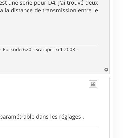
'est une serie pour D4. J'ai trouvé deux
t a la distance de transmission entre le
- Rockrider620 - Scarpper xc1 2008 -
H
a
u
t
t paramétrable dans les réglages .