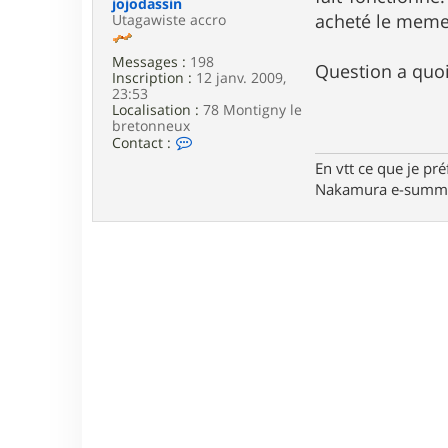
jojodassin
e
acheté le meme 
Utagawiste accro
Messages :
198
Question a quoi
Inscription :
12 janv. 2009,
23:53
Localisation :
78 Montigny le
bretonneux
C
Contact :
o
En vtt ce que je pré
n
Nakamura e-summi
t
a
c
t
e
r
j
o
j
o
d
a
s
s
i
n