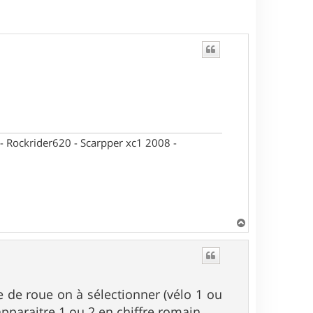
- Rockrider620 - Scarpper xc1 2008 -
H
a
u
t
le de roue on à sélectionner (vélo 1 ou
pparaitre 1 ou 2 en chiffre romain.