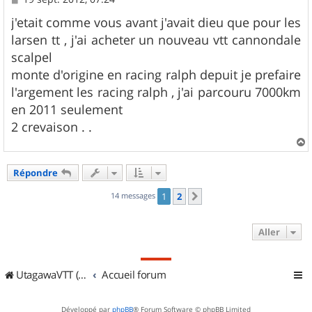
e
s
j'etait comme vous avant j'avait dieu que pour les
s
larsen tt , j'ai acheter un nouveau vtt cannondale
a
g
scalpel
e
monte d'origine en racing ralph depuit je prefaire
l'argement les racing ralph , j'ai parcouru 7000km
en 2011 seulement
2 crevaison . .
a
u
Répondre
t
14 messages
1
2
Suivant
Aller
UtagawaVTT (Randos VTT et VTTAE avec traces GPS)
Accueil forum
Développé par
phpBB
® Forum Software © phpBB Limited