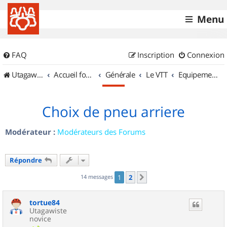
Menu
FAQ
Inscription
Connexion
UtagawaVTT (Randos VTT et VTTAE avec traces GPS)
Accueil forum
Générale
Le VTT
Equipements et Accessoires
Choix de pneu arriere
Modérateur :
Modérateurs des Forums
Répondre
14 messages
1
2
Suivant
tortue84
Utagawiste
novice