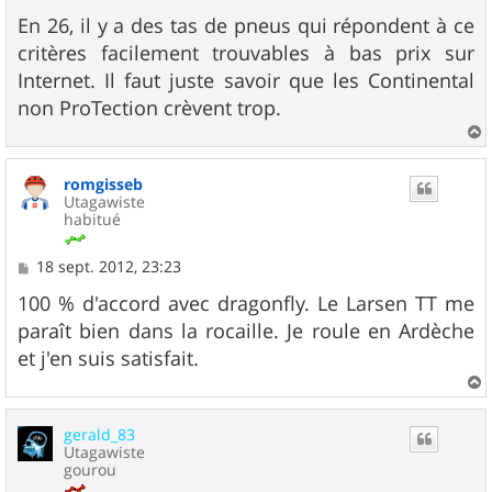
En 26, il y a des tas de pneus qui répondent à ce
critères facilement trouvables à bas prix sur
Internet. Il faut juste savoir que les Continental
non ProTection crèvent trop.
a
u
romgisseb
t
Utagawiste
habitué
M
18 sept. 2012, 23:23
e
s
100 % d'accord avec dragonfly. Le Larsen TT me
s
paraît bien dans la rocaille. Je roule en Ardèche
a
g
et j'en suis satisfait.
e
a
u
gerald_83
t
Utagawiste
gourou