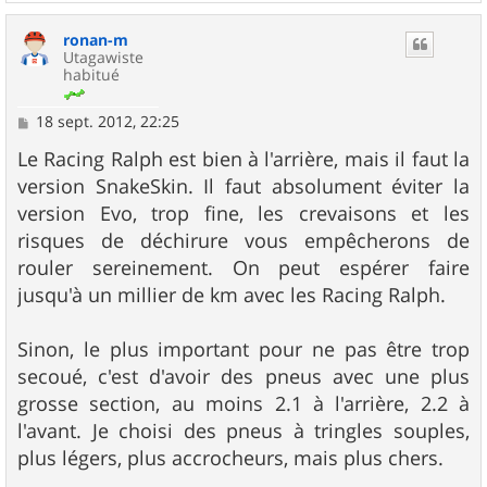
a
u
ronan-m
t
Utagawiste
habitué
M
18 sept. 2012, 22:25
e
s
Le Racing Ralph est bien à l'arrière, mais il faut la
s
version SnakeSkin. Il faut absolument éviter la
a
g
version Evo, trop fine, les crevaisons et les
e
risques de déchirure vous empêcherons de
rouler sereinement. On peut espérer faire
jusqu'à un millier de km avec les Racing Ralph.
Sinon, le plus important pour ne pas être trop
secoué, c'est d'avoir des pneus avec une plus
grosse section, au moins 2.1 à l'arrière, 2.2 à
l'avant. Je choisi des pneus à tringles souples,
plus légers, plus accrocheurs, mais plus chers.