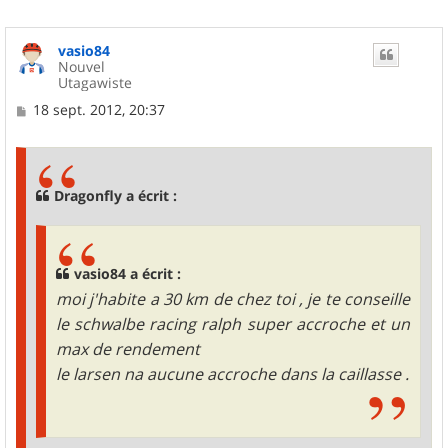
vasio84
Nouvel
Utagawiste
M
18 sept. 2012, 20:37
e
s
s
a
g
Dragonfly a écrit :
e
vasio84 a écrit :
moi j'habite a 30 km de chez toi , je te conseille
le schwalbe racing ralph super accroche et un
max de rendement
le larsen na aucune accroche dans la caillasse .