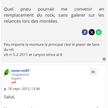
Quel pneu pourrait me convenir en
remplacement du rock, sans galerer sur les
relances lors des montées.
Peu importe la monture le principal c'est le plaisir de faire
du vtt
vtt rr 5.2 2011 et canyon strive al 8
a
u
nono.vtt87
t
Utagawiste
expert
M
18 sept. 2012, 13:36
e
s
Salut,
s
a
g