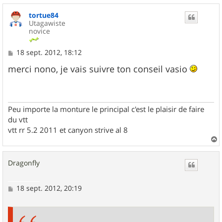
u
tortue84
t
Utagawiste
novice
M
18 sept. 2012, 18:12
e
s
merci nono, je vais suivre ton conseil vasio
s
a
g
e
Peu importe la monture le principal c'est le plaisir de faire
du vtt
vtt rr 5.2 2011 et canyon strive al 8
a
u
Dragonfly
t
M
18 sept. 2012, 20:19
e
s
s
a