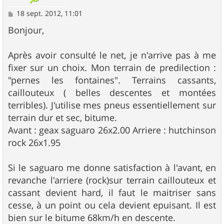
M
18 sept. 2012, 11:01
e
s
Bonjour,
s
a
g
Après avoir consulté le net, je n'arrive pas à me
e
fixer sur un choix. Mon terrain de predilection :
"pernes les fontaines". Terrains cassants,
caillouteux ( belles descentes et montées
terribles). J'utilise mes pneus essentiellement sur
terrain dur et sec, bitume.
Avant : geax saguaro 26x2.00 Arriere : hutchinson
rock 26x1.95
Si le saguaro me donne satisfaction à l'avant, en
revanche l'arriere (rock)sur terrain caillouteux et
cassant devient hard, il faut le maitriser sans
cesse, à un point ou cela devient epuisant. Il est
bien sur le bitume 68km/h en descente.