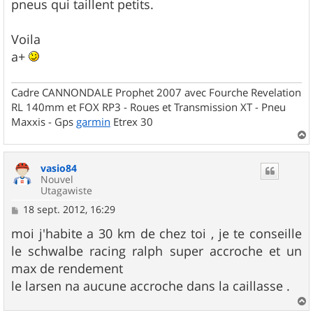
pneus qui taillent petits.
Voila
a+
Cadre CANNONDALE Prophet 2007 avec Fourche Revelation
RL 140mm et FOX RP3 - Roues et Transmission XT - Pneu
Maxxis - Gps
garmin
Etrex 30
a
u
vasio84
t
Nouvel
Utagawiste
M
18 sept. 2012, 16:29
e
s
moi j'habite a 30 km de chez toi , je te conseille
s
le schwalbe racing ralph super accroche et un
a
g
max de rendement
e
le larsen na aucune accroche dans la caillasse .
a