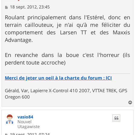
M
18 sept. 2012, 23:45
e
s
Roulant principalement dans l'Estérel, donc en
s
terrain caillouteux, je n'ai qu'à me féliciter du
a
g
comportement des Larsen TT et des Maxxis
e
Advantage.
En revanche dans la boue c'est l'horreur (ils
perdent toute accroche)
Merci de jeter un oeil à la charte du forum : ICI
Gérald, Var, Lapierre X-Control 410 2007, VTTAE TREK, GPS
Oregon 600
a
u
vasio84
t
Nouvel
Utagawiste
M
19 sept. 2012, 07:24