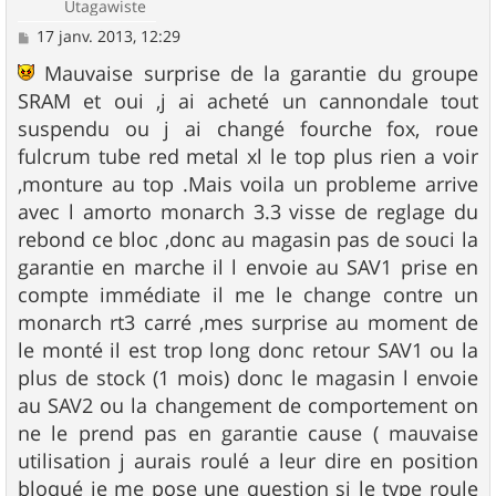
Utagawiste
M
17 janv. 2013, 12:29
e
s
Mauvaise surprise de la garantie du groupe
s
SRAM et oui ,j ai acheté un cannondale tout
a
g
suspendu ou j ai changé fourche fox, roue
e
fulcrum tube red metal xl le top plus rien a voir
,monture au top .Mais voila un probleme arrive
avec l amorto monarch 3.3 visse de reglage du
rebond ce bloc ,donc au magasin pas de souci la
garantie en marche il l envoie au SAV1 prise en
compte immédiate il me le change contre un
monarch rt3 carré ,mes surprise au moment de
le monté il est trop long donc retour SAV1 ou la
plus de stock (1 mois) donc le magasin l envoie
au SAV2 ou la changement de comportement on
ne le prend pas en garantie cause ( mauvaise
utilisation j aurais roulé a leur dire en position
bloqué je me pose une question si le type roule