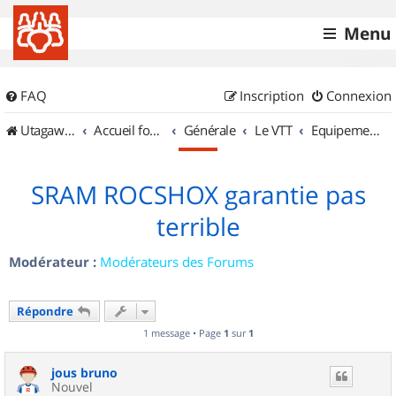
Menu
FAQ
Inscription
Connexion
UtagawaVTT (Randos VTT et VTTAE avec traces GPS)
Accueil forum
Générale
Le VTT
Equipements et Accessoires
SRAM ROCSHOX garantie pas
terrible
Modérateur :
Modérateurs des Forums
Répondre
1 message • Page
1
sur
1
jous bruno
Nouvel