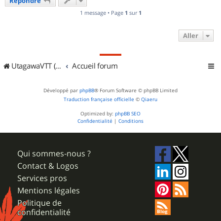
Répondre
t
1 message • Page
1
sur
1
Aller
UtagawaVTT (Randos VTT et VTTAE avec traces GPS)
Accueil forum
Développé par
phpBB
® Forum Software © phpBB Limited
Traduction française officielle
©
Qiaeru
Optimized by:
phpBB SEO
Confidentialité
|
Conditions
Qui sommes-nous ?
Contact & Logos
Services pros
Mentions légales
Politique de
confidentialité