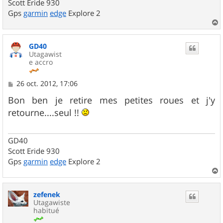
Scott Eride 930
Gps
garmin
edge
Explore 2
a
u
GD40
t
Utagawist
e accro
M
26 oct. 2012, 17:06
e
s
Bon ben je retire mes petites roues et j'y
s
retourne....seul !!
a
g
e
GD40
Scott Eride 930
Gps
garmin
edge
Explore 2
a
u
zefenek
t
Utagawiste
habitué