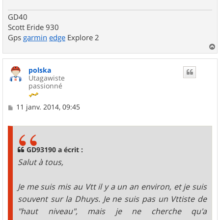
GD40
Scott Eride 930
Gps
garmin
edge
Explore 2
a
u
polska
t
Utagawiste
passionné
M
11 janv. 2014, 09:45
e
s
s
a
g
GD93190 a écrit :
e
Salut à tous,
Je me suis mis au Vtt il y a un an environ, et je suis
souvent sur la Dhuys. Je ne suis pas un Vttiste de
"haut niveau", mais je ne cherche qu'a