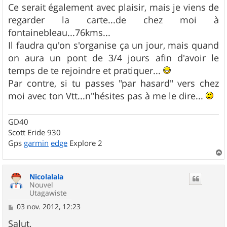
s
Ce serait également avec plaisir, mais je viens de
a
g
regarder la carte...de chez moi à
e
fontainebleau...76kms...
Il faudra qu'on s'organise ça un jour, mais quand
on aura un pont de 3/4 jours afin d'avoir le
temps de te rejoindre et pratiquer...
Par contre, si tu passes "par hasard" vers chez
moi avec ton Vtt...n"hésites pas à me le dire...
GD40
Scott Eride 930
Gps
garmin
edge
Explore 2
a
u
Nicolalala
t
Nouvel
Utagawiste
M
03 nov. 2012, 12:23
e
s
Salut,