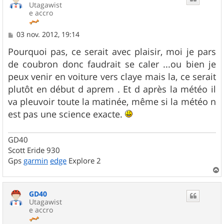
Utagawist
e accro
M
03 nov. 2012, 19:14
e
s
Pourquoi pas, ce serait avec plaisir, moi je pars
s
de coubron donc faudrait se caler ...ou bien je
a
g
peux venir en voiture vers claye mais la, ce serait
e
plutôt en début d aprem . Et d après la météo il
va pleuvoir toute la matinée, même si la météo n
est pas une science exacte.
GD40
Scott Eride 930
Gps
garmin
edge
Explore 2
a
u
GD40
t
Utagawist
e accro