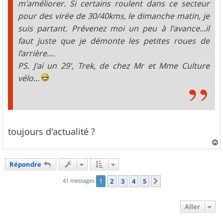
m'améliorer. Si certains roulent dans ce secteur
pour des virée de 30/40kms, le dimanche matin, je
suis partant. Prévenez moi un peu à l'avance...il
faut juste que je démonte les petites roues de
l’arrière....
PS. J'ai un 29', Trek, de chez Mr et Mme Culture
vélo...
toujours d'actualité ?
a
u
Répondre
t
41 messages
1
2
3
4
5
Suivant
Aller