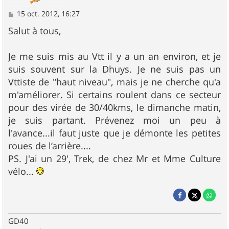
M
15 oct. 2012, 16:27
e
s
Salut à tous,
s
a
g
Je me suis mis au Vtt il y a un an environ, et je
e
suis souvent sur la Dhuys. Je ne suis pas un
Vttiste de "haut niveau", mais je ne cherche qu'a
m'améliorer. Si certains roulent dans ce secteur
pour des virée de 30/40kms, le dimanche matin,
je suis partant. Prévenez moi un peu à
l'avance...il faut juste que je démonte les petites
roues de l’arrière....
PS. J'ai un 29', Trek, de chez Mr et Mme Culture
vélo...
GD40