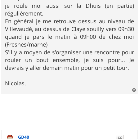
s
je roule moi aussi sur la Dhuis (en partie)
a
g
régulièrement.
e
En général je me retrouve dessus au niveau de
Villevaudé, au dessus de Claye souilly vers 09h30
quand je pars le matin à 09h00 de chez moi
(Fresnes/marne)
S'il y a moyen de s'organiser une rencontre pour
rouler un bout ensemble, je suis pour... Je
devrais y aller demain matin pour un petit tour.
Nicolas.
a
u
t
GD40