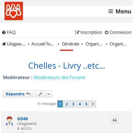
Menu
FAQ
Inscription
Connexion
UtagawaVTT (Randos VTT et VTTAE avec traces GPS)
Accueil forum
Générale
Organisation de sorties & Recherche de partenaires
Organisation de sorties en région Île de France
Chelles - Livry ..etc...
Modérateur :
Modérateurs des Forums
Répondre
41 messages
1
2
3
4
5
Suivant
GD40
Utagawist
e accro