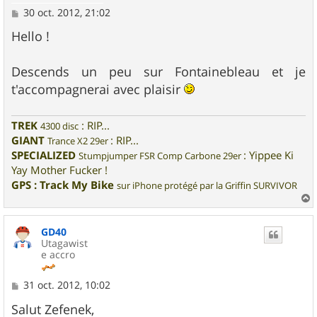
M
30 oct. 2012, 21:02
e
s
Hello !
s
a
g
Descends un peu sur Fontainebleau et je
e
t'accompagnerai avec plaisir
TREK
: RIP...
4300 disc
GIANT
: RIP...
Trance X2 29er
SPECIALIZED
: Yippee Ki
Stumpjumper FSR Comp Carbone 29er
Yay Mother Fucker !
GPS : Track My Bike
sur iPhone protégé par la Griffin SURVIVOR
a
u
GD40
t
Utagawist
e accro
M
31 oct. 2012, 10:02
e
s
Salut Zefenek,