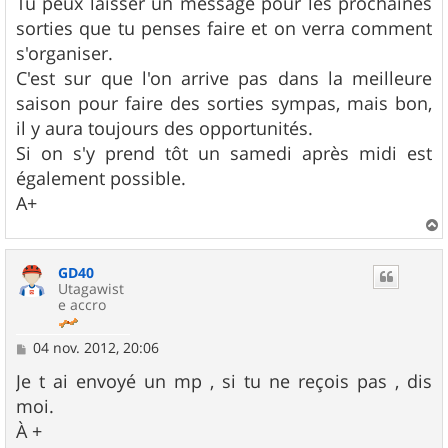
Tu peux laisser un message pour les prochaines
e
sorties que tu penses faire et on verra comment
s'organiser.
C'est sur que l'on arrive pas dans la meilleure
saison pour faire des sorties sympas, mais bon,
il y aura toujours des opportunités.
Si on s'y prend tôt un samedi après midi est
également possible.
A+
a
u
GD40
t
Utagawist
e accro
M
04 nov. 2012, 20:06
e
s
Je t ai envoyé un mp , si tu ne reçois pas , dis
s
moi.
a
g
À +
e