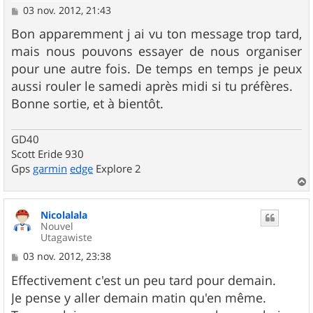
M
03 nov. 2012, 21:43
e
s
Bon apparemment j ai vu ton message trop tard,
s
mais nous pouvons essayer de nous organiser
a
g
pour une autre fois. De temps en temps je peux
e
aussi rouler le samedi après midi si tu préfères.
Bonne sortie, et à bientôt.
GD40
Scott Eride 930
Gps
garmin
edge
Explore 2
a
u
Nicolalala
t
Nouvel
Utagawiste
M
03 nov. 2012, 23:38
e
s
Effectivement c'est un peu tard pour demain.
s
Je pense y aller demain matin qu'en même.
a
g