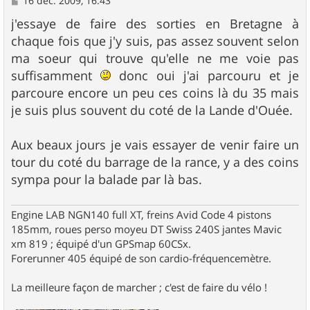
16 déc. 2009, 16:43
e
s
j'essaye de faire des sorties en Bretagne à
s
chaque fois que j'y suis, pas assez souvent selon
a
g
ma soeur qui trouve qu'elle ne me voie pas
e
suffisamment
donc oui j'ai parcouru et je
parcoure encore un peu ces coins là du 35 mais
je suis plus souvent du coté de la Lande d'Ouée.
Aux beaux jours je vais essayer de venir faire un
tour du coté du barrage de la rance, y a des coins
sympa pour la balade par là bas.
Engine LAB NGN140 full XT, freins Avid Code 4 pistons
185mm, roues perso moyeu DT Swiss 240S jantes Mavic
xm 819 ; équipé d'un GPSmap 60CSx.
Forerunner 405 équipé de son cardio-fréquencemètre.
La meilleure façon de marcher ; c'est de faire du vélo !