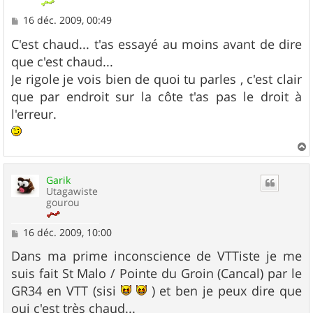
M
16 déc. 2009, 00:49
e
s
C'est chaud... t'as essayé au moins avant de dire
s
que c'est chaud...
a
g
Je rigole je vois bien de quoi tu parles , c'est clair
e
que par endroit sur la côte t'as pas le droit à
l'erreur.
a
u
Garik
t
Utagawiste
gourou
M
16 déc. 2009, 10:00
e
s
Dans ma prime inconscience de VTTiste je me
s
suis fait St Malo / Pointe du Groin (Cancal) par le
a
g
GR34 en VTT (sisi
) et ben je peux dire que
e
oui c'est très chaud...