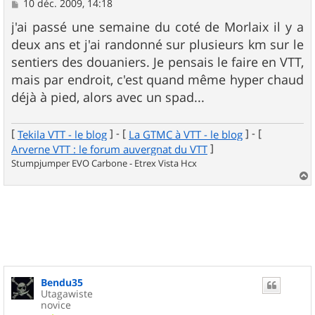
M
10 déc. 2009, 14:18
e
s
j'ai passé une semaine du coté de Morlaix il y a
s
deux ans et j'ai randonné sur plusieurs km sur le
a
g
sentiers des douaniers. Je pensais le faire en VTT,
e
mais par endroit, c'est quand même hyper chaud
déjà à pied, alors avec un spad...
[
] - [
] - [
Tekila VTT - le blog
La GTMC à VTT - le blog
]
Arverne VTT : le forum auvergnat du VTT
Stumpjumper EVO Carbone - Etrex Vista Hcx
a
u
t
Bendu35
Utagawiste
novice