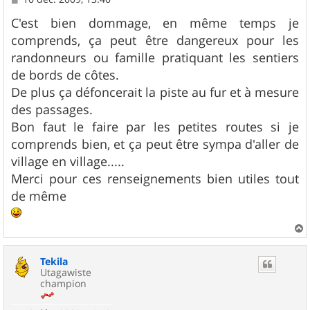
e
s
C'est bien dommage, en même temps je
s
comprends, ça peut être dangereux pour les
a
g
randonneurs ou famille pratiquant les sentiers
e
de bords de côtes.
De plus ça défoncerait la piste au fur et à mesure
des passages.
Bon faut le faire par les petites routes si je
comprends bien, et ça peut être sympa d'aller de
village en village.....
Merci pour ces renseignements bien utiles tout
de même
a
u
Tekila
t
Utagawiste
champion