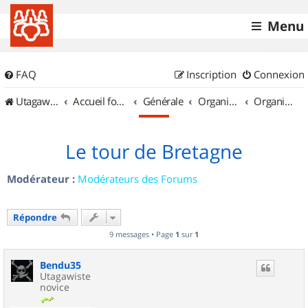
Menu
FAQ
Inscription
Connexion
UtagawaVTT (Randos VTT et VTTAE avec traces GPS)
Accueil forum
Générale
Organisation de sorties & Recherche de partenaires
Organisation de sorties en région Bretagne
Le tour de Bretagne
Modérateur :
Modérateurs des Forums
Répondre
9 messages • Page
1
sur
1
Bendu35
Utagawiste
novice