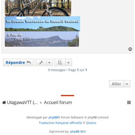
a
u
Répondre
t
9 messages • Page
1
sur
1
Aller
UtagawaVTT (Randos VTT et VTTAE avec traces GPS)
Accueil forum
Développé par
phpBB
® Forum Software © phpBB Limited
Traduction française officielle
©
Qiaeru
Optimized by:
phpBB SEO