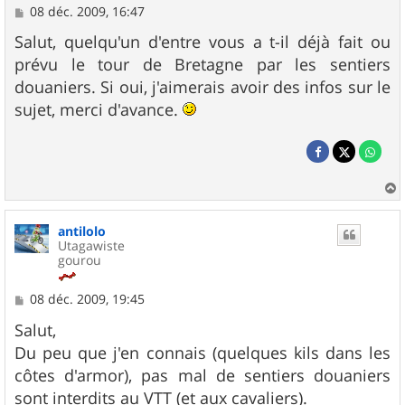
M
08 déc. 2009, 16:47
e
s
Salut, quelqu'un d'entre vous a t-il déjà fait ou
s
prévu le tour de Bretagne par les sentiers
a
g
douaniers. Si oui, j'aimerais avoir des infos sur le
e
sujet, merci d'avance.
a
u
antilolo
t
Utagawiste
gourou
M
08 déc. 2009, 19:45
e
s
Salut,
s
Du peu que j'en connais (quelques kils dans les
a
g
côtes d'armor), pas mal de sentiers douaniers
e
sont interdits au VTT (et aux cavaliers).