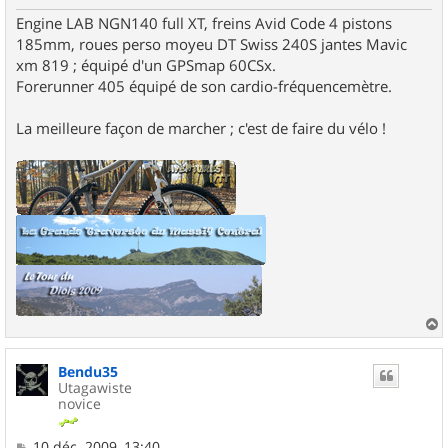
Engine LAB NGN140 full XT, freins Avid Code 4 pistons
185mm, roues perso moyeu DT Swiss 240S jantes Mavic
xm 819 ; équipé d'un GPSmap 60CSx.
Forerunner 405 équipé de son cardio-fréquencemètre.
La meilleure façon de marcher ; c'est de faire du vélo !
a
u
Bendu35
t
Utagawiste
novice
M
10 déc. 2009, 13:40