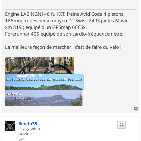
Engine LAB NGN140 full XT, freins Avid Code 4 pistons
185mm, roues perso moyeu DT Swiss 240S jantes Mavic
xm 819 ; équipé d'un GPSmap 60CSx.
Forerunner 405 équipé de son cardio-fréquencemètre.
La meilleure façon de marcher ; c'est de faire du vélo !
a
u
Bendu35
t
Utagawiste
novice