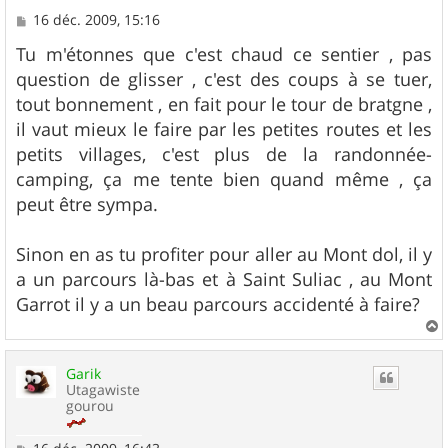
M
16 déc. 2009, 15:16
e
s
Tu m'étonnes que c'est chaud ce sentier , pas
s
question de glisser , c'est des coups à se tuer,
a
g
tout bonnement , en fait pour le tour de bratgne ,
e
il vaut mieux le faire par les petites routes et les
petits villages, c'est plus de la randonnée-
camping, ça me tente bien quand même , ça
peut être sympa.
Sinon en as tu profiter pour aller au Mont dol, il y
a un parcours là-bas et à Saint Suliac , au Mont
Garrot il y a un beau parcours accidenté à faire?
a
u
Garik
t
Utagawiste
gourou
M