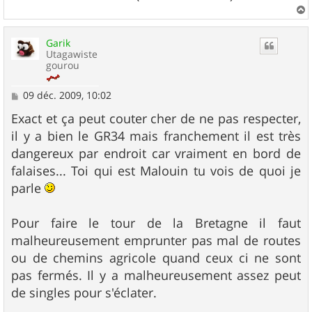
a
u
Garik
t
Utagawiste
gourou
M
09 déc. 2009, 10:02
e
s
Exact et ça peut couter cher de ne pas respecter,
s
il y a bien le GR34 mais franchement il est très
a
g
dangereux par endroit car vraiment en bord de
e
falaises... Toi qui est Malouin tu vois de quoi je
parle
Pour faire le tour de la Bretagne il faut
malheureusement emprunter pas mal de routes
ou de chemins agricole quand ceux ci ne sont
pas fermés. Il y a malheureusement assez peut
de singles pour s'éclater.