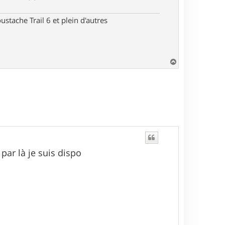
stache Trail 6 et plein d'autres
H
a
u
t
par là je suis dispo