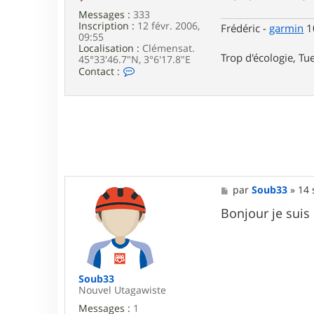
e
r
Messages :
333
i
Inscription :
12 févr. 2006,
Frédéric -
garmin
10
d
09:55
e
Localisation :
Clémensat.
r
Trop d'écologie, Tue
45°33'46.7"N, 3°6'17.8"E
C
Contact :
o
n
t
a
c
t
e
r
F
r
M
par
Soub33
»
14 
e
e
d
s
Bonjour je suis 
e
s
r
a
i
g
c
e
Soub33
Nouvel Utagawiste
Messages :
1