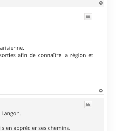
H
a
u
t
parisienne.
sorties afin de connaître la région et
H
a
u
t
r Langon.
ais en apprécier ses chemins.