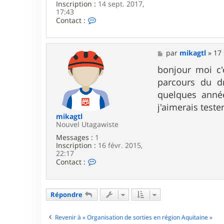
Inscription :
14 sept. 2017,
17:43
C
Contact :
o
n
t
a
M
par
mikagtl
»
17 
c
e
t
s
bonjour moi c'
e
s
parcours du dr
r
a
S
g
quelques année
o
e
j'aimerais teste
u
b
mikagtl
3
Nouvel Utagawiste
3
Messages :
1
Inscription :
16 févr. 2015,
22:17
C
Contact :
o
n
t
a
Répondre
c
t
e
Revenir à « Organisation de sorties en région Aquitaine »