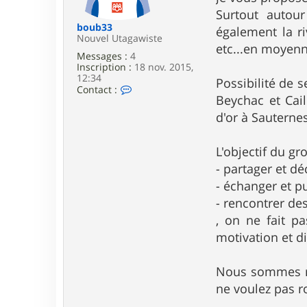
e
Surtout autour
boub33
également la ri
Nouvel Utagawiste
etc...en moyenn
Messages :
4
Inscription :
18 nov. 2015,
12:34
Possibilité de s
C
Contact :
Beychac et Cail
o
n
d'or à Sauternes
t
a
c
L'objectif du gr
t
e
- partager et dé
r
- échanger et pu
b
o
- rencontrer de
u
, on ne fait pa
b
3
motivation et d
3
Nous sommes rég
ne voulez pas r