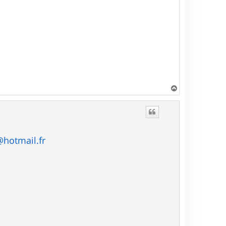
H
a
u
t
@hotmail.fr