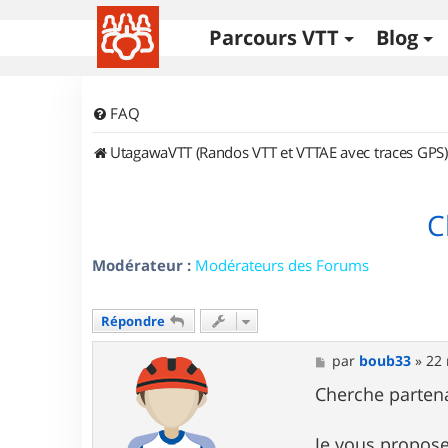
Parcours VTT
Blog
FAQ
UtagawaVTT (Randos VTT et VTTAE avec traces GPS)
C
Modérateur :
Modérateurs des Forums
Répondre
M
par
boub33
»
22 
e
s
Cherche partena
s
a
g
Je vous propose