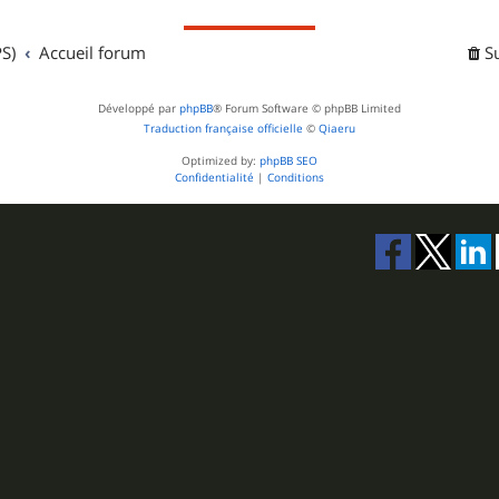
S)
Accueil forum
S
Développé par
phpBB
® Forum Software © phpBB Limited
Traduction française officielle
©
Qiaeru
Optimized by:
phpBB SEO
Confidentialité
|
Conditions