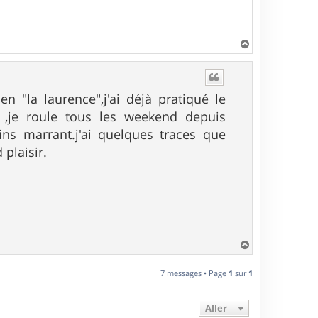
H
a
u
t
 "la laurence",j'ai déjà pratiqué le
 ,je roule tous les weekend depuis
ins marrant.j'ai quelques traces que
 plaisir.
H
a
u
7 messages • Page
1
sur
1
t
Aller