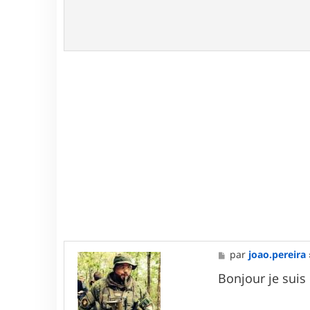
M
par
joao.pereira
e
s
Bonjour je suis 
s
a
g