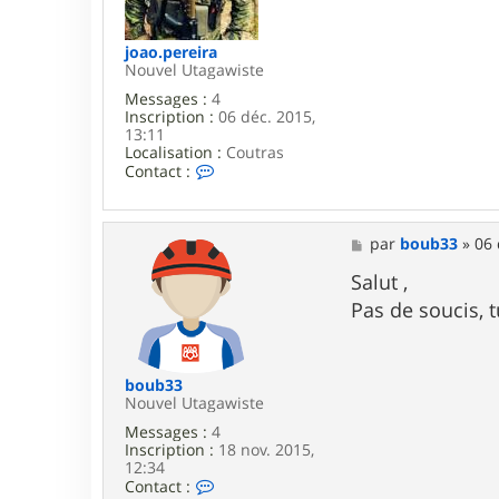
e
joao.pereira
Nouvel Utagawiste
Messages :
4
Inscription :
06 déc. 2015,
13:11
Localisation :
Coutras
C
Contact :
o
n
t
a
M
par
boub33
»
06 
c
e
t
s
Salut ,
e
s
Pas de soucis, 
r
a
j
g
o
e
a
o
boub33
.
Nouvel Utagawiste
p
Messages :
4
e
Inscription :
18 nov. 2015,
r
12:34
e
C
Contact :
i