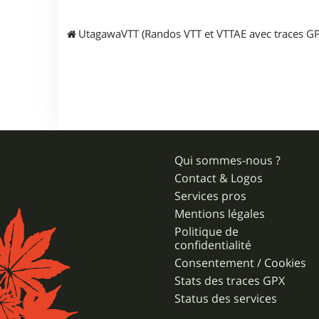
r
m
i
UtagawaVTT (Randos VTT et VTTAE avec traces GP
k
a
g
t
l
Qui sommes-nous ?
Contact & Logos
Services pros
Mentions légales
Politique de
confidentialité
Consentement / Cookies
Stats des traces GPX
Status des services