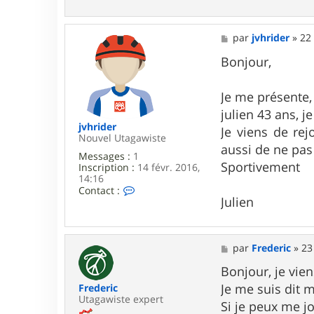
o
r
n
a
t
a
M
par
jvhrider
»
22 
c
e
t
s
Bonjour,
e
s
r
a
b
g
Je me présente,
o
e
julien 43 ans, j
u
b
jvhrider
Je viens de rej
3
Nouvel Utagawiste
aussi de ne pas 
3
Messages :
1
Sportivement
Inscription :
14 févr. 2016,
14:16
C
Contact :
Julien
o
n
t
a
c
M
par
Frederic
»
23
t
e
e
s
Bonjour, je vie
r
s
Je me suis dit 
Frederic
j
a
Utagawiste expert
v
g
Si je peux me j
h