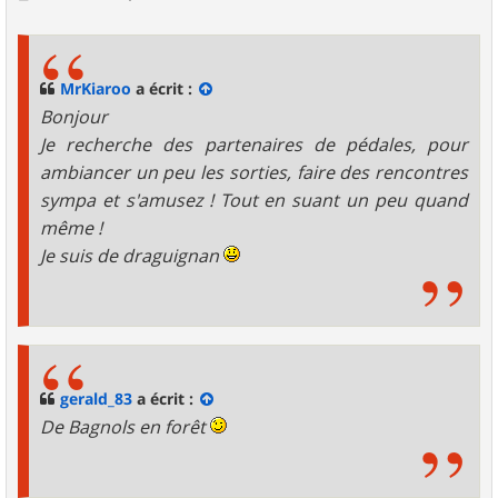
e
s
s
a
g
MrKiaroo
a écrit :
e
Bonjour
Je recherche des partenaires de pédales, pour
ambiancer un peu les sorties, faire des rencontres
sympa et s'amusez ! Tout en suant un peu quand
même !
Je suis de draguignan
gerald_83
a écrit :
De Bagnols en forêt