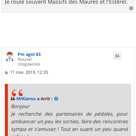
g
Je roule souvent Massifs des Maures et l'Estérel.
e
a
u
t
Pm agnl 83
Nouvel
Utagawiste
M
11 nov. 2019, 12:35
e
s
s
a
g
MrKiaroo
a écrit :
e
Bonjour
Je recherche des partenaires de pédales, pour
ambiancer un peu les sorties, faire des rencontres
sympa et s'amusez ! Tout en suant un peu quand