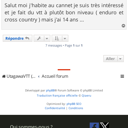
Salut moi j'habite au cannet je suis très intéressé
et je fait du vtt à plutôt bon niveau ( enduro et
cross country ) mais j'ai 14 ans ...
a
u
Répondre
t
7 messages • Page
1
sur
1
Aller
UtagawaVTT (Randos VTT et VTTAE avec traces GPS)
Accueil forum
Développé par
phpBB
® Forum Software © phpBB Limited
Traduction française officielle
©
Qiaeru
Optimized by:
phpBB SEO
Confidentialité
|
Conditions
Qui sommes-nous ?