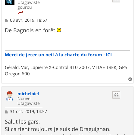
Utagawiste
gourou
M
08 avr. 2019, 18:57
e
s
De Bagnols en forêt
s
a
g
e
Merci de jeter un oeil à la charte du forum : ICI
Gérald, Var, Lapierre X-Control 410 2007, VTTAE TREK, GPS
Oregon 600
a
u
michelbiel
t
Nouvel
Utagawiste
M
31 oct. 2019, 14:57
e
s
Salut les gars,
s
Si ca tient toujours je suis de Draguignan.
a