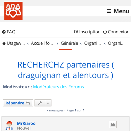
Menu
FAQ
Inscription
Connexion
UtagawaVTT (Randos VTT et VTTAE avec traces GPS)
Accueil forum
Générale
Organisation de sorties & Recherche de partenaires
Organisation de sorties en région Provence Alpes Côte d'Azur
RECHERCHZ partenaires (
draguignan et alentours )
Modérateur :
Modérateurs des Forums
Répondre
7 messages • Page
1
sur
1
MrKiaroo
Nouvel