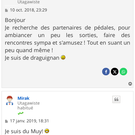
Utagawiste
M
10 oct. 2018, 23:29
e
s
Bonjour
s
Je recherche des partenaires de pédales, pour
a
g
ambiancer un peu les sorties, faire des
e
rencontres sympa et s'amusez ! Tout en suant un
peu quand même !
Je suis de draguignan
a
u
Mirak
t
Utagawiste
habitué
M
17 janv. 2019, 18:31
e
s
Je suis du Muy!
s