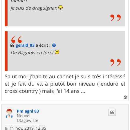
même !
Je suis de draguignan
gerald_83
a écrit :
De Bagnols en forêt
Salut moi j'habite au cannet je suis très intéressé
et je fait du vtt à plutôt bon niveau ( enduro et
cross country ) mais j'ai 14 ans ...
a
u
Pm agnl 83
t
Nouvel
Utagawiste
M
11 nov. 2019, 12:35