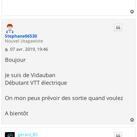
a
g
e
a
u
t
Stephane06530
Nouvel Utagawiste
M
07 avr. 2019, 19:46
e
s
Boujour
s
a
g
Je suis de Vidauban
e
Débutant VTT électrique
On mon peux prévoir des sortie quand voulez
A bientôt
a
u
gerald_83
t