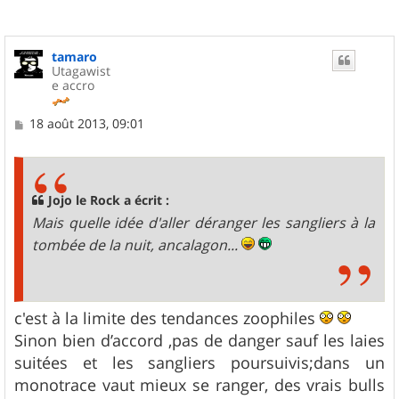
tamaro
Utagawist
e accro
M
18 août 2013, 09:01
e
s
s
a
g
Jojo le Rock a écrit :
e
Mais quelle idée d'aller déranger les sangliers à la
tombée de la nuit, ancalagon...
c'est à la limite des tendances zoophiles
Sinon bien d’accord ,pas de danger sauf les laies
suitées et les sangliers poursuivis;dans un
monotrace vaut mieux se ranger, des vrais bulls