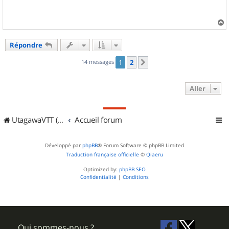
s
a
g
e
a
u
Répondre
t
14 messages
1
2
Suivant
Aller
UtagawaVTT (Randos VTT et VTTAE avec traces GPS)
Accueil forum
Développé par
phpBB
® Forum Software © phpBB Limited
Traduction française officielle
©
Qiaeru
Optimized by:
phpBB SEO
Confidentialité
|
Conditions
Qui sommes-nous ?