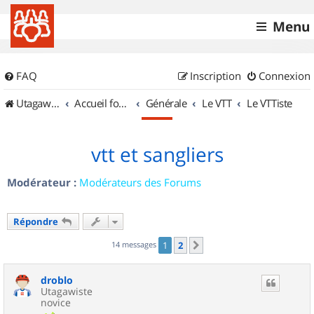
Menu
FAQ
Inscription
Connexion
UtagawaVTT (Randos VTT et VTTAE avec traces GPS)
Accueil forum
Générale
Le VTT
Le VTTiste
vtt et sangliers
Modérateur :
Modérateurs des Forums
Répondre
14 messages
1
2
Suivant
droblo
Utagawiste
novice