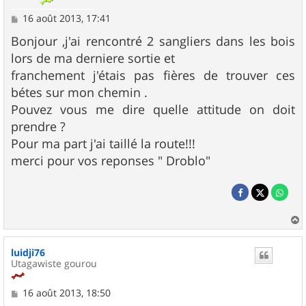
M
16 août 2013, 17:41
e
s
Bonjour ,j'ai rencontré 2 sangliers dans les bois
s
lors de ma derniere sortie et
a
g
franchement j'étais pas fières de trouver ces
e
bétes sur mon chemin .
Pouvez vous me dire quelle attitude on doit
prendre ?
Pour ma part j'ai taillé la route!!!
merci pour vos reponses " Droblo"
a
u
luidji76
t
Utagawiste gourou
M
16 août 2013, 18:50
e