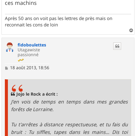
ces machins
Après 50 ans on voit pas les lettres de près mais on
reconnait les cons de loin
a
u
fidoboulettes
t
Utagawiste
passionné
M
18 août 2013, 18:56
e
s
s
a
g
Jojo le Rock a écrit :
e
J'en vois de temps en temps dans mes grandes
forêts de Lorraine.
Tu t'arrêtes à distance respectueuse, et tu fais du
bruit : Tu siffles, tapes dans les mains... Dis toi