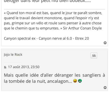
déloger dans leur petit nid bien boueux.....
« Quand ton moral est bas, quand le jour te paraît sombre,
quand le travail devient monotone, quand l’espoir n’y est
pas, grimpe sur un vélo et roule sans penser à autre chose
que le chemin que tu empruntes. » Sir Arthur Conan Doyle
Canyon spectral ex - Canyon nerve al 6.0 - Etrex 20
a
u
Jojo le Rock
t
M
17 août 2013, 23:50
e
s
Mais quelle idée d'aller déranger les sangliers à
s
la tombée de la nuit, ancalagon...
a
g
e
a
u
t