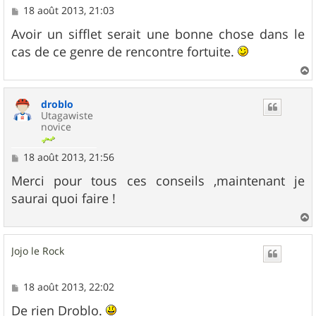
M
18 août 2013, 21:03
e
s
Avoir un sifflet serait une bonne chose dans le
s
cas de ce genre de rencontre fortuite.
a
g
e
a
u
droblo
t
Utagawiste
novice
M
18 août 2013, 21:56
e
s
Merci pour tous ces conseils ,maintenant je
s
saurai quoi faire !
a
g
e
a
u
Jojo le Rock
t
M
18 août 2013, 22:02
e
s
De rien Droblo.