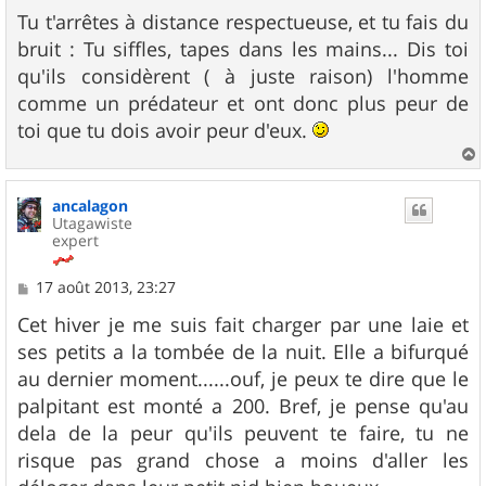
e
Tu t'arrêtes à distance respectueuse, et tu fais du
bruit : Tu siffles, tapes dans les mains... Dis toi
qu'ils considèrent ( à juste raison) l'homme
comme un prédateur et ont donc plus peur de
toi que tu dois avoir peur d'eux.
a
u
ancalagon
t
Utagawiste
expert
M
17 août 2013, 23:27
e
s
Cet hiver je me suis fait charger par une laie et
s
ses petits a la tombée de la nuit. Elle a bifurqué
a
g
au dernier moment......ouf, je peux te dire que le
e
palpitant est monté a 200. Bref, je pense qu'au
dela de la peur qu'ils peuvent te faire, tu ne
risque pas grand chose a moins d'aller les