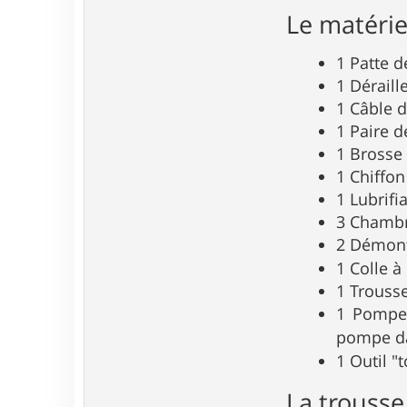
Le matérie
1 Patte d
1 Déraill
1 Câble d
1 Paire d
1 Brosse
1 Chiffon
1 Lubrifi
3 Chambr
2 Démont
1 Colle à
1 Trousse
1 Pompe,
pompe da
1 Outil "
La trousse