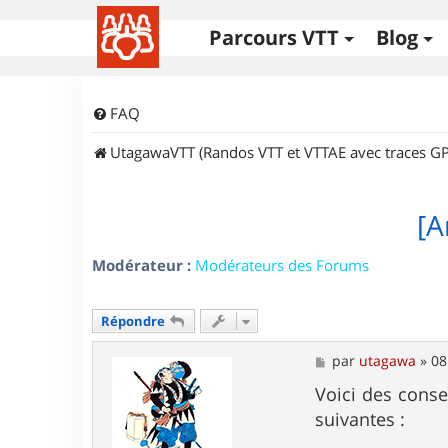
Parcours VTT
Blog
FAQ
UtagawaVTT (Randos VTT et VTTAE avec traces GP
[A
Modérateur :
Modérateurs des Forums
Répondre
M
par
utagawa
»
08
e
s
Voici des conse
s
suivantes :
a
g