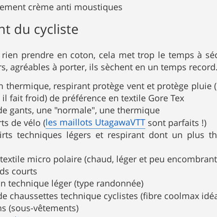
lement crème anti moustiques
t du cycliste
rien prendre en coton, cela met trop le temps à séch
rs, agréables à porter, ils sèchent en un temps record
 thermique, respirant protège vent et protège pluie (
 il fait froid) de préférence en textile Gore Tex
 de gants, une "normale", une thermique
les maillots UtagawaVTT
rts de vélo (
sont parfaits !)
irts techniques légers et respirant dont un plus t
 textile micro polaire (chaud, léger et peu encombrant
ds courts
on technique léger (type randonnée)
de chaussettes technique cyclistes (fibre coolmax idé
ns (sous-vêtements)