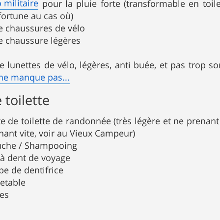
 militaire
pour la pluie forte (transformable en toil
fortune au cas où)
e chaussures de vélo
e chaussure légères
e lunettes de vélo, légères, anti buée, et pas trop 
 ne manque pas...
 toilette
te de toilette de randonnée (très légère et ne prena
hant vite, voir au Vieux Campeur)
uche / Shampooing
 à dent de voyage
ube de dentifrice
jetable
ges