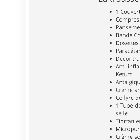
1 Couvert
Compress
Pansemen
Bande Co
Dosettes
Paracéta
Decontra
Anti-inf
Ketum
Antalgiqu
Crème ant
Collyre d
1 Tube de
selle
Tiorfan e
Micropur 
Crème so