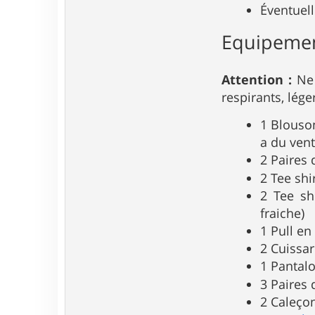
Éventuel
Equipemen
Attention :
Ne 
respirants, lége
1 Blouson
a du vent
2 Paires
2 Tee shi
2 Tee sh
fraiche)
1 Pull en
2 Cuissar
1 Pantal
3 Paires 
2 Caleço