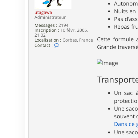
e
Autonomi
Nuits en
utagawa
Administrateur
Pas d'ass
Messages :
2194
Repas fru
Inscription :
10 févr. 2005,
21:02
Cette formule 
Localisation :
Corbas, France
C
Contact :
Grande traversé
o
n
t
a
c
t
Transport
e
r
u
Un sac à
t
a
protecti
g
Une sacoc
a
w
souvent 
a
Dans ce 
Une sacoc