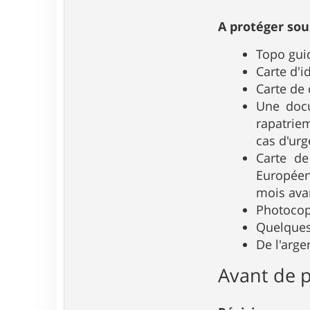
A protéger sou
Topo gui
Carte d'i
Carte de 
Une docu
rapatrie
cas d'urg
Carte de
Européen
mois avan
Photocop
Quelques
De l'arge
Avant de p