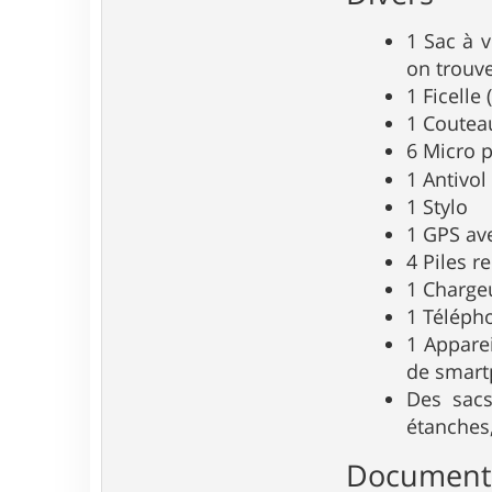
1 Sac à v
on trouve
1 Ficelle
1 Coutea
6 Micro p
1 Antivol
1 Stylo
1 GPS ave
4 Piles 
1 Chargeu
1 Télépho
1 Appare
de smart
Des sacs
étanches,
Document