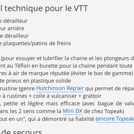
l technique pour le VTT
e dérailleur
eur arrière
e dérailleur
e plaquettes/patins de freins
 (pour essuyer et lubrifier la chaine et les plongeurs
ant au Téflon en burette pour la chaine pendant toute
es à air de marque réputée (éviter le bas de gamme) 
e pneus en plastique solide
Hutchinson Rep'air
 rustine (genre
qui permet de répar
 à rustines + colle à vulcaniser + grattoir
 petite et légère mais efficace (avec bague de valv
Mini DX
ns les 2 sens comme la
de chez Topeak)
encore Topeak
tout en un", qui a démontré sa fiabilité (
 de secours