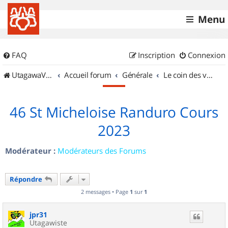
Menu
FAQ
Inscription
Connexion
UtagawaVTT (Randos VTT et VTTAE avec traces GPS)
Accueil forum
Générale
Le coin des vidéastes
46 St Micheloise Randuro Cours
2023
Modérateur :
Modérateurs des Forums
Répondre
2 messages • Page
1
sur
1
jpr31
Utagawiste