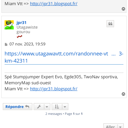
Miam Vtt =>
http://jpr31.blogspot.fr/
a
u
jpr31
t
Utagawiste
gourou
M
07 nov. 2023, 19:59
e
s
https://www.utagawavtt.com/randonnee-vt ... 3-
s
km-42311
a
g
e
Spé Stumpjumper Expert Evo, Egde305, TwoNav sportiva,
MemoryMap sud-ouest
Miam Vtt =>
http://jpr31.blogspot.fr/
a
u
Répondre
t
2 messages • Page
1
sur
1
Aller