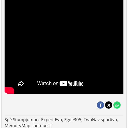
Spé Stumpjumper Expert Evo, Egde305, TwoNav sportiva,
MemoryMap sud-ouest