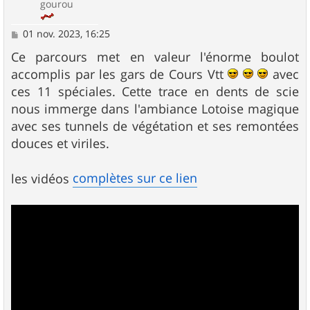
gourou
M
01 nov. 2023, 16:25
e
s
Ce parcours met en valeur l'énorme boulot
s
accomplis par les gars de Cours Vtt
avec
a
g
ces 11 spéciales. Cette trace en dents de scie
e
nous immerge dans l'ambiance Lotoise magique
avec ses tunnels de végétation et ses remontées
douces et viriles.
complètes sur ce lien
les vidéos