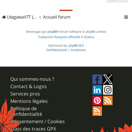
UtagawaVTT (Randos VTT et VTTAE avec traces GPS)
Accueil forum
Développé par
phpBB
® Forum Software © phpBB Limited
Traduction française officielle
©
Qiaeru
Optimized by:
phpBB SEO
Confidentialité
|
Conditions
Qui sommes-nous ?
Contact & Logos
Services pros
Mentions légales
Politique de
confidentialité
Consentement / Cookies
Stats des traces GPX