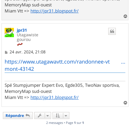
MemoryMap sud-ouest
Miam Vtt =>
http://jpr31.blogspot.fr/
a
u
jpr31
t
Utagawiste
gourou
M
24 avr. 2024, 21:08
e
s
https://www.utagawavtt.com/randonnee-vt ...
s
mont-43142
a
g
e
Spé Stumpjumper Expert Evo, Egde305, TwoNav sportiva,
MemoryMap sud-ouest
Miam Vtt =>
http://jpr31.blogspot.fr/
a
u
Répondre
t
2 messages • Page
1
sur
1