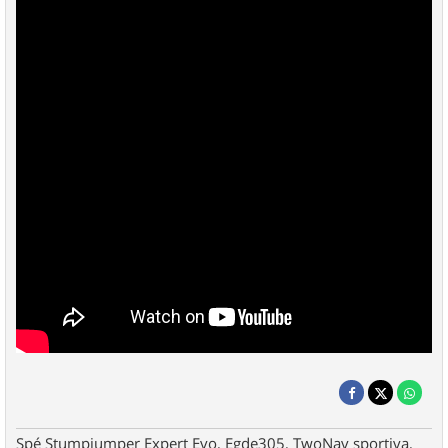
Spé Stumpjumper Expert Evo, Egde305, TwoNav sportiva,