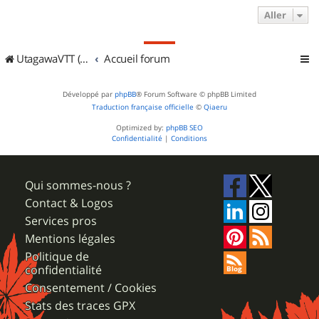
Aller
UtagawaVTT (Randos VTT et VTTAE avec traces GPS)
Accueil forum
Développé par
phpBB
® Forum Software © phpBB Limited
Traduction française officielle
©
Qiaeru
Optimized by:
phpBB SEO
Confidentialité
|
Conditions
Qui sommes-nous ?
Contact & Logos
Services pros
Mentions légales
Politique de
confidentialité
Consentement / Cookies
Stats des traces GPX