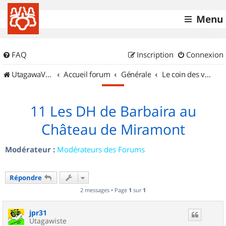
Menu
FAQ
Inscription
Connexion
UtagawaVTT (Randos VTT et VTTAE avec traces GPS)
Accueil forum
Générale
Le coin des vidéastes
11 Les DH de Barbaira au
Château de Miramont
Modérateur :
Modérateurs des Forums
Répondre
2 messages • Page
1
sur
1
jpr31
Utagawiste