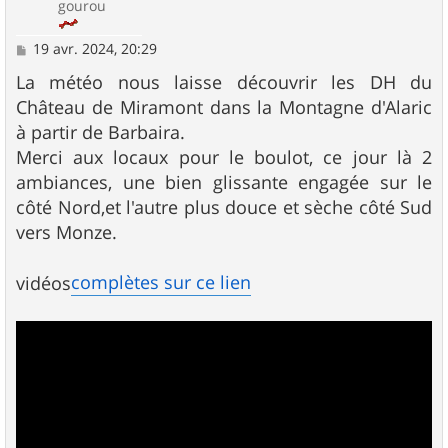
gourou
M
19 avr. 2024, 20:29
e
s
La météo nous laisse découvrir les DH du
s
Château de Miramont dans la Montagne d'Alaric
a
g
à partir de Barbaira.
e
Merci aux locaux pour le boulot, ce jour là 2
ambiances, une bien glissante engagée sur le
côté Nord,et l'autre plus douce et sèche côté Sud
vers Monze.
complètes sur ce lien
vidéos