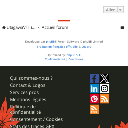
Aller
UtagawaVTT (Randos VTT et VTTAE avec traces GPS)
Accueil forum
Développé par
phpBB
® Forum Software © phpBB Limited
Traduction française officielle
©
Qiaeru
Optimized by:
phpBB SEO
Confidentialité
|
Conditions
Qui sommes-nous ?
Contact & Logos
Services pros
Mentions légales
Politique de
confidentialité
Consentement / Cookies
Stats des traces GPX