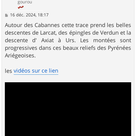
gourou
M
16 déc. 2024, 18:17
e
s
Autour des Cabannes cette trace prend les belles
s
descentes de Larcat, des épingles de Verdun et la
a
g
descente d' Axiat à Urs. Les montées sont
e
progressives dans ces beaux reliefs des Pyrénées
Ariégeoises.
vidéos sur ce lien
les