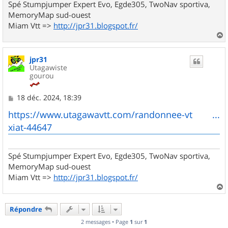
Spé Stumpjumper Expert Evo, Egde305, TwoNav sportiva,
MemoryMap sud-ouest
Miam Vtt =>
http://jpr31.blogspot.fr/
a
u
jpr31
t
Utagawiste
gourou
M
18 déc. 2024, 18:39
e
s
https://www.utagawavtt.com/randonnee-vt ...
s
xiat-44647
a
g
e
Spé Stumpjumper Expert Evo, Egde305, TwoNav sportiva,
MemoryMap sud-ouest
Miam Vtt =>
http://jpr31.blogspot.fr/
a
u
Répondre
t
2 messages • Page
1
sur
1