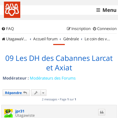
Menu
FAQ
Inscription
Connexion
UtagawaVTT (Randos VTT et VTTAE avec traces GPS)
Accueil forum
Générale
Le coin des vidéastes
09 Les DH des Cabannes Larcat
et Axiat
Modérateur :
Modérateurs des Forums
Répondre
2 messages • Page
1
sur
1
jpr31
Utagawiste