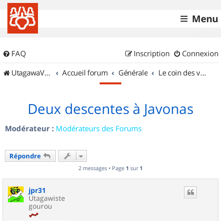
Menu
FAQ
Inscription
Connexion
UtagawaVTT (Randos VTT et VTTAE avec traces GPS)
Accueil forum
Générale
Le coin des vidéastes
Deux descentes à Javonas
Modérateur :
Modérateurs des Forums
Répondre
2 messages • Page
1
sur
1
jpr31
Utagawiste
gourou