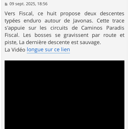
M
09 sept. 2025, 18:56
e
s
Vers Fiscal, ce huit propose deux descentes
s
typées enduro autour de Javonas. Cette trace
a
g
s'appuie sur les circuits de Caminos Paradis
e
Fiscal. Les bosses se gravissent par route et
piste, La dernière descente est sauvage.
longue sur ce lien
La Vidéo