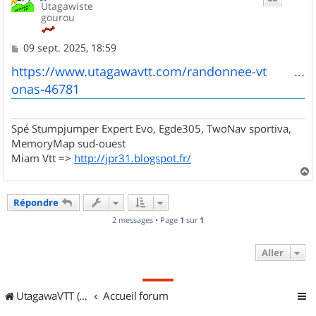
Utagawiste
gourou
M
09 sept. 2025, 18:59
e
s
https://www.utagawavtt.com/randonnee-vt ...
s
onas-46781
a
g
e
Spé Stumpjumper Expert Evo, Egde305, TwoNav sportiva,
MemoryMap sud-ouest
Miam Vtt =>
http://jpr31.blogspot.fr/
a
u
Répondre
t
2 messages • Page
1
sur
1
Aller
UtagawaVTT (Randos VTT et VTTAE avec traces GPS)
Accueil forum