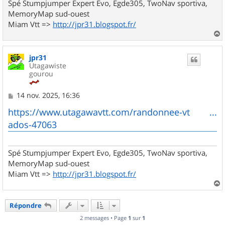
Spé Stumpjumper Expert Evo, Egde305, TwoNav sportiva,
MemoryMap sud-ouest
Miam Vtt =>
http://jpr31.blogspot.fr/
a
u
jpr31
t
Utagawiste
gourou
M
14 nov. 2025, 16:36
e
s
https://www.utagawavtt.com/randonnee-vt ...
s
ados-47063
a
g
e
Spé Stumpjumper Expert Evo, Egde305, TwoNav sportiva,
MemoryMap sud-ouest
Miam Vtt =>
http://jpr31.blogspot.fr/
a
u
Répondre
t
2 messages • Page
1
sur
1