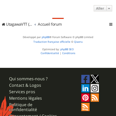
Aller
UtagawaVTT (Randos VTT et VTTAE avec traces GPS)
Accueil forum
Développé par
phpBB
® Forum Software © phpBB Limited
Traduction française officielle
©
Qiaeru
Optimized by:
phpBB SEO
Confidentialité
|
Conditions
Qui sommes-nous ?
Contact & Logos
Services pros
Mentions légales
Politique de
confidentialité