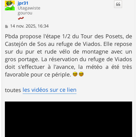
jpr31
Utagawiste
gourou
M
14 nov. 2025, 16:34
e
s
Pbda propose l'étape 1/2 du Tour des Posets, de
s
Castejón de Sos au refuge de Viados. Elle repose
a
g
sur du pur et rude vélo de montagne avec un
e
gros portage. La réservation du refuge de Viados
doit s'effectuer à l'avance, la météo a été très
favorable pour ce périple.
les vidéos sur ce lien
toutes