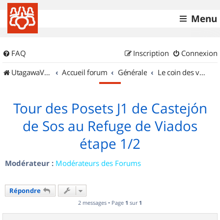
Menu
FAQ
Inscription
Connexion
UtagawaVTT (Randos VTT et VTTAE avec traces GPS)
Accueil forum
Générale
Le coin des vidéastes
Tour des Posets J1 de Castejón
de Sos au Refuge de Viados
étape 1/2
Modérateur :
Modérateurs des Forums
Répondre
2 messages • Page
1
sur
1