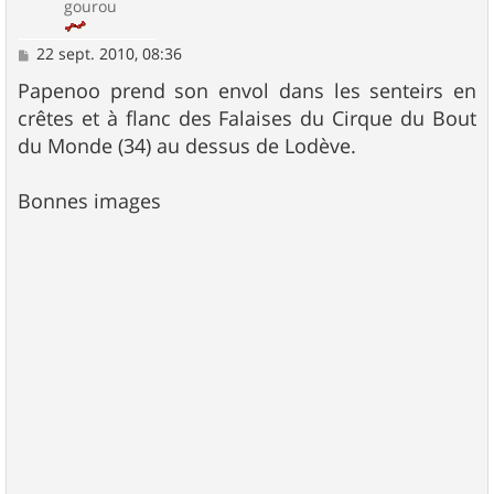
gourou
M
22 sept. 2010, 08:36
e
s
Papenoo prend son envol dans les senteirs en
s
crêtes et à flanc des Falaises du Cirque du Bout
a
g
du Monde (34) au dessus de Lodève.
e
Bonnes images