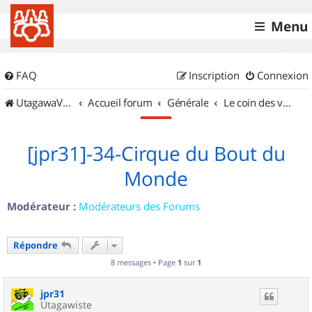
Menu
FAQ
Inscription
Connexion
UtagawaVTT (Randos VTT et VTTAE avec traces GPS)
Accueil forum
Générale
Le coin des vidéastes
[jpr31]-34-Cirque du Bout du
Monde
Modérateur :
Modérateurs des Forums
Répondre
8 messages • Page
1
sur
1
jpr31
Utagawiste