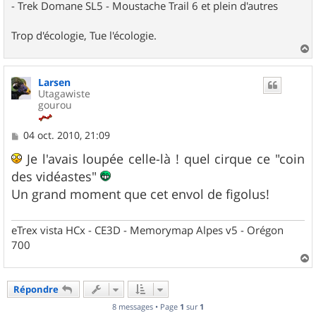
- Trek Domane SL5 - Moustache Trail 6 et plein d'autres
Trop d'écologie, Tue l'écologie.
a
u
Larsen
t
Utagawiste
gourou
M
04 oct. 2010, 21:09
e
s
Je l'avais loupée celle-là ! quel cirque ce "coin
s
des vidéastes"
a
g
Un grand moment que cet envol de figolus!
e
eTrex vista HCx - CE3D - Memorymap Alpes v5 - Orégon
700
a
u
Répondre
t
8 messages • Page
1
sur
1