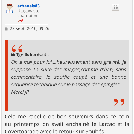
u
arbanais83
t
Utagawiste
champion
M
22 sept. 2010, 09:26
e
s
s
a
g
Tgv Bob a écrit :
e
On a mal pour lui....heureusement sans gravité, je
suppose. La suite des images,comme d'hab, sans
commentaire, le souffle coupé et une bonne
séquence technique sur le passage des épingles..
Merci JP
Cela me rapelle de bon souvenirs dans ce coin
au printemps on avait enchainé le Larzac et la
Covertoarade avec le retour sur Soubés