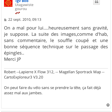
Tgv Bob
t
Utagawiste
gourou
M
22 sept. 2010, 09:13
e
s
On a mal pour lui....heureusement sans gravité,
s
je suppose. La suite des images,comme d'hab,
a
g
sans commentaire, le souffle coupé et une
e
bonne séquence technique sur le passage des
épingles..
Merci JP
Robert --Lapierre X Flow 312, -- Magellan Sportrack Map --
CartoExploreur3 V3.20
On peut faire du vélo sans se prendre la tête, ça fait déjà
assez mal aux jambes.
a