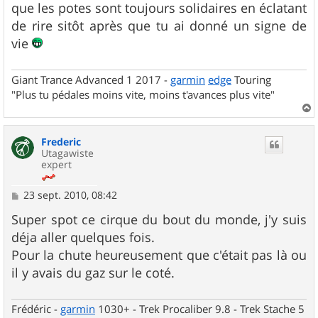
que les potes sont toujours solidaires en éclatant
a
g
de rire sitôt après que tu ai donné un signe de
e
vie
Giant Trance Advanced 1 2017 -
garmin
edge
Touring
"Plus tu pédales moins vite, moins t'avances plus vite"
a
u
Frederic
t
Utagawiste
expert
M
23 sept. 2010, 08:42
e
s
Super spot ce cirque du bout du monde, j'y suis
s
déja aller quelques fois.
a
g
Pour la chute heureusement que c'était pas là ou
e
il y avais du gaz sur le coté.
Frédéric -
garmin
1030+ - Trek Procaliber 9.8 - Trek Stache 5