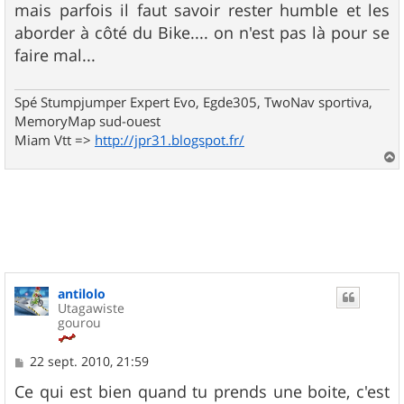
mais parfois il faut savoir rester humble et les
aborder à côté du Bike.... on n'est pas là pour se
faire mal...
Spé Stumpjumper Expert Evo, Egde305, TwoNav sportiva,
MemoryMap sud-ouest
Miam Vtt =>
http://jpr31.blogspot.fr/
a
u
t
antilolo
Utagawiste
gourou
M
22 sept. 2010, 21:59
e
s
Ce qui est bien quand tu prends une boite, c'est
s