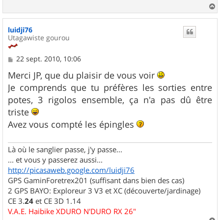
a
u
luidji76
t
Utagawiste gourou
M
22 sept. 2010, 10:06
e
s
Merci JP, que du plaisir de vous voir
s
Je comprends que tu préfères les sorties entre
a
g
potes, 3 rigolos ensemble, ça n'a pas dû être
e
triste
Avez vous compté les épingles
Là où le sanglier passe, j'y passe...
... et vous y passerez aussi...
http://picasaweb.google.com/luidji76
GPS GaminForetrex201 (suffisant dans bien des cas)
2 GPS BAYO: Exploreur 3 V3 et XC (découverte/jardinage)
CE 3.
24
et CE 3D 1.14
V.A.E. Haibike XDURO N'DURO RX 26"