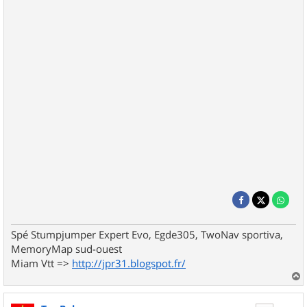
Spé Stumpjumper Expert Evo, Egde305, TwoNav sportiva,
MemoryMap sud-ouest
Miam Vtt =>
http://jpr31.blogspot.fr/
a
u