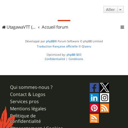
Aller
UtagawaVTT (Randos VTT et VTTAE avec traces GPS)
Accueil forum
Développé par
phpBB
® Forum Software © phpBB Limited
Traduction française officielle
©
Qiaeru
Optimized by:
phpBB SEO
Confidentialité
|
Conditions
Qui sommes-nous ?
Contact & Logos
Services pros
Mentions légales
Politique de
confidentialité