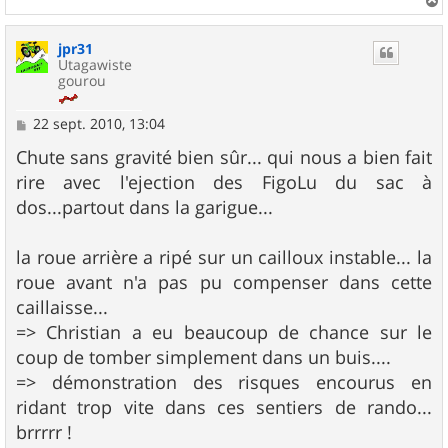
a
u
jpr31
t
Utagawiste
gourou
M
22 sept. 2010, 13:04
e
s
Chute sans gravité bien sûr... qui nous a bien fait
s
rire avec l'ejection des FigoLu du sac à
a
g
dos...partout dans la garigue...
e
la roue arrière a ripé sur un cailloux instable... la
roue avant n'a pas pu compenser dans cette
caillaisse...
=> Christian a eu beaucoup de chance sur le
coup de tomber simplement dans un buis....
=> démonstration des risques encourus en
ridant trop vite dans ces sentiers de rando...
brrrrr !