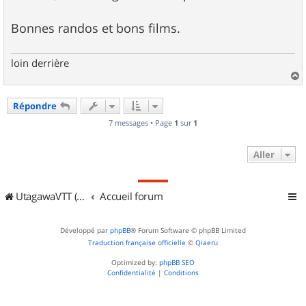
Bonnes randos et bons films.
loin derrière
a
u
Répondre
t
7 messages • Page
1
sur
1
Aller
UtagawaVTT (Randos VTT et VTTAE avec traces GPS)
Accueil forum
Développé par
phpBB
® Forum Software © phpBB Limited
Traduction française officielle
©
Qiaeru
Optimized by:
phpBB SEO
Confidentialité
|
Conditions