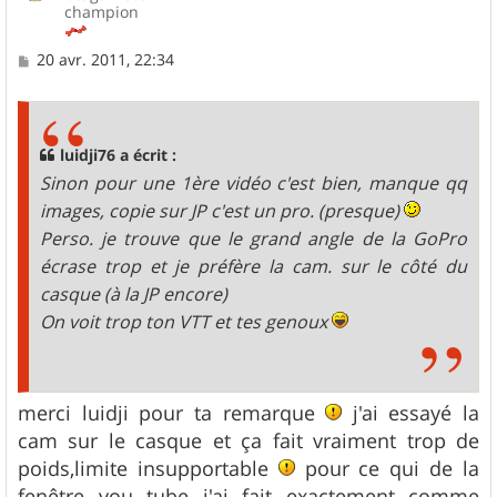
champion
M
20 avr. 2011, 22:34
e
s
s
a
g
luidji76 a écrit :
e
Sinon pour une 1ère vidéo c'est bien, manque qq
images, copie sur JP c'est un pro. (presque)
Perso. je trouve que le grand angle de la GoPro
écrase trop et je préfère la cam. sur le côté du
casque (à la JP encore)
On voit trop ton VTT et tes genoux
merci luidji pour ta remarque
j'ai essayé la
cam sur le casque et ça fait vraiment trop de
poids,limite insupportable
pour ce qui de la
fenêtre you tube j'ai fait exactement comme