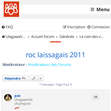
Menu
FAQ
Inscription
Connexion
UtagawaVTT (Randos VTT et VTTAE avec traces GPS)
Accueil forum
Générale
Le coin des vidéastes
roc laissagais 2011
Modérateur :
Modérateurs des Forums
Répondre
7 messages • Page
1
sur
1
pax
Utagawiste
champion