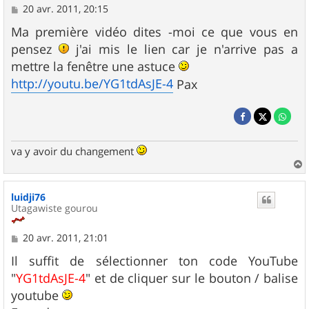
M
20 avr. 2011, 20:15
e
s
Ma première vidéo dites -moi ce que vous en
s
pensez
j'ai mis le lien car je n'arrive pas a
a
g
mettre la fenêtre une astuce
e
http://youtu.be/YG1tdAsJE-4
Pax
va y avoir du changement
a
u
luidji76
t
Utagawiste gourou
M
20 avr. 2011, 21:01
e
s
Il suffit de sélectionner ton code YouTube
s
"
YG1tdAsJE-4
" et de cliquer sur le bouton / balise
a
g
youtube
e