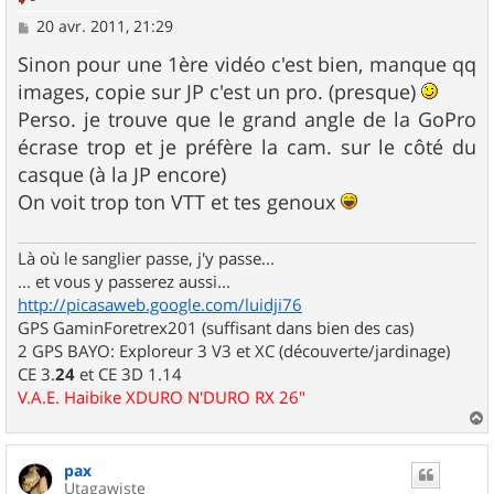
M
20 avr. 2011, 21:29
e
s
Sinon pour une 1ère vidéo c'est bien, manque qq
s
images, copie sur JP c'est un pro. (presque)
a
g
Perso. je trouve que le grand angle de la GoPro
e
écrase trop et je préfère la cam. sur le côté du
casque (à la JP encore)
On voit trop ton VTT et tes genoux
Là où le sanglier passe, j'y passe...
... et vous y passerez aussi...
http://picasaweb.google.com/luidji76
GPS GaminForetrex201 (suffisant dans bien des cas)
2 GPS BAYO: Exploreur 3 V3 et XC (découverte/jardinage)
CE 3.
24
et CE 3D 1.14
V.A.E. Haibike XDURO N'DURO RX 26"
a
u
pax
t
Utagawiste