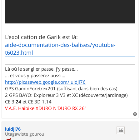
L'explication de Garik est là:
aide-documentation-des-balises/youtube-
t6023.html
Là où le sanglier passe, j'y passe...
... et vous y passerez aussi...
http://picasaweb.google.com/luidji76
GPS GaminForetrex201 (suffisant dans bien des cas)
2 GPS BAYO: Exploreur 3 V3 et XC (découverte/jardinage)
CE 3.
24
et CE 3D 1.14
V.A.E. Haibike XDURO N'DURO RX 26"
a
u
luidji76
t
Utagawiste gourou