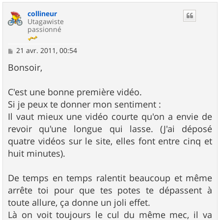
u
collineur
t
Utagawiste
passionné
M
21 avr. 2011, 00:54
e
s
Bonsoir,
s
a
g
C'est une bonne première vidéo.
e
Si je peux te donner mon sentiment :
Il vaut mieux une vidéo courte qu'on a envie de
revoir qu'une longue qui lasse. (J'ai déposé
quatre vidéos sur le site, elles font entre cinq et
huit minutes).
De temps en temps ralentit beaucoup et même
arrête toi pour que tes potes te dépassent à
toute allure, ça donne un joli effet.
Là on voit toujours le cul du même mec, il va