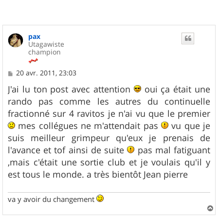
pax
Utagawiste
champion
M
20 avr. 2011, 23:03
e
s
J'ai lu ton post avec attention
oui ça était une
s
rando pas comme les autres du continuelle
a
g
fractionné sur 4 ravitos je n'ai vu que le premier
e
mes collégues ne m'attendait pas
vu que je
suis meilleur grimpeur qu'eux je prenais de
l'avance et tof ainsi de suite
pas mal fatiguant
,mais c'était une sortie club et je voulais qu'il y
est tous le monde. a très bientôt Jean pierre
va y avoir du changement
a