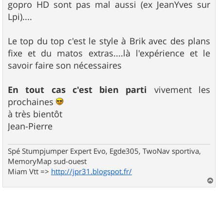
gopro HD sont pas mal aussi (ex JeanYves sur
Lpi)....
Le top du top c'est le style à Brik avec des plans
fixe et du matos extras....là l'expérience et le
savoir faire son nécessaires
En tout cas c'est bien parti
vivement les
prochaines
à très bientôt
Jean-Pierre
Spé Stumpjumper Expert Evo, Egde305, TwoNav sportiva,
MemoryMap sud-ouest
Miam Vtt =>
http://jpr31.blogspot.fr/
a
u
t