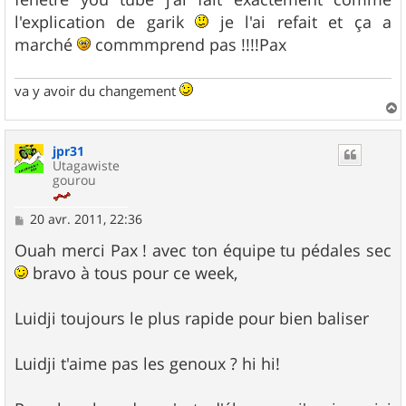
l'explication de garik
je l'ai refait et ça a
marché
commmprend pas !!!!Pax
va y avoir du changement
a
u
jpr31
t
Utagawiste
gourou
M
20 avr. 2011, 22:36
e
s
Ouah merci Pax ! avec ton équipe tu pédales sec
s
bravo à tous pour ce week,
a
g
e
Luidji toujours le plus rapide pour bien baliser
Luidji t'aime pas les genoux ? hi hi!