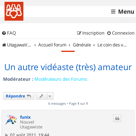
Menu
FAQ
Inscription
Connexion
UtagawaVTT (Randos VTT et VTTAE avec traces GPS)
Accueil forum
Générale
Le coin des vidéastes
Un autre vidéaste (très) amateur
Modérateur :
Modérateurs des Forums
Répondre
6 messages • Page
1
sur
1
funix
Nouvel
Utagawiste
M
02 août 2011, 19:44