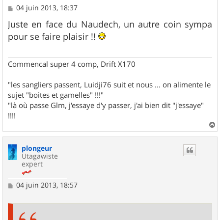
M
04 juin 2013, 18:37
e
s
Juste en face du Naudech, un autre coin sympa
s
pour se faire plaisir !!
a
g
e
Commencal super 4 comp, Drift X170
"les sangliers passent, Luidji76 suit et nous ... on alimente le
sujet "boites et gamelles" !!!"
"là où passe Glm, j'essaye d'y passer, j'ai bien dit "j'essaye"
!!!!
a
u
plongeur
t
Utagawiste
expert
M
04 juin 2013, 18:57
e
s
s
a