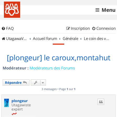
Menu
FAQ
Inscription
Connexion
UtagawaVTT (Randos VTT et VTTAE avec traces GPS)
Accueil forum
Générale
Le coin des vidéastes
[plongeur] le caroux,montahut
Modérateur :
Modérateurs des Forums
Répondre
3 messages • Page
1
sur
1
plongeur
Utagawiste
expert