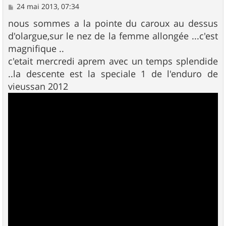
M
24 mai 2013, 07:34
e
s
nous sommes a la pointe du caroux au dessus
s
d'olargue,sur le nez de la femme allongée ...c'est
a
g
magnifique ..
e
c'etait mercredi aprem avec un temps splendide
..la descente est la speciale 1 de l'enduro de
vieussan 2012