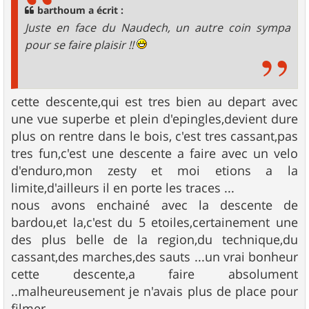
g
barthoum a écrit :
e
Juste en face du Naudech, un autre coin sympa
pour se faire plaisir !!
cette descente,qui est tres bien au depart avec
une vue superbe et plein d'epingles,devient dure
plus on rentre dans le bois, c'est tres cassant,pas
tres fun,c'est une descente a faire avec un velo
d'enduro,mon zesty et moi etions a la
limite,d'ailleurs il en porte les traces ...
nous avons enchainé avec la descente de
bardou,et la,c'est du 5 etoiles,certainement une
des plus belle de la region,du technique,du
cassant,des marches,des sauts ...un vrai bonheur
cette descente,a faire absolument
..malheureusement je n'avais plus de place pour
filmer ..