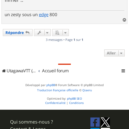
un zesty sous un
edge
800
a
u
Répondre
t
3 messages • Page
1
sur
1
Aller
UtagawaVTT (Randos VTT et VTTAE avec traces GPS)
Accueil forum
Développé par
phpBB
® Forum Software © phpBB Limited
Traduction française officielle
©
Qiaeru
Optimized by:
phpBB SEO
Confidentialité
|
Conditions
Qui sommes-nous ?