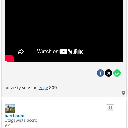
un zesty sous un
edge
800
a
u
t
barthoum
Utagawiste accro