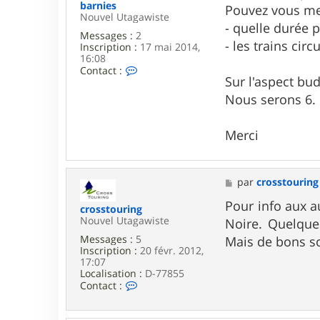
s
barnies
Pouvez vous me
Nouvel Utagawiste
- quelle durée 
Messages :
2
- les trains cir
Inscription :
17 mai 2014,
16:08
C
Contact :
Sur l'aspect bu
o
n
Nous serons 6.
t
a
c
Merci
t
e
r
b
M
par
crosstouring
a
e
r
s
Pour info aux a
n
crosstouring
s
i
Nouvel Utagawiste
Noire. Quelque
a
e
g
Messages :
5
Mais de bons so
s
e
Inscription :
20 févr. 2012,
17:07
Localisation :
D-77855
C
Contact :
o
n
t