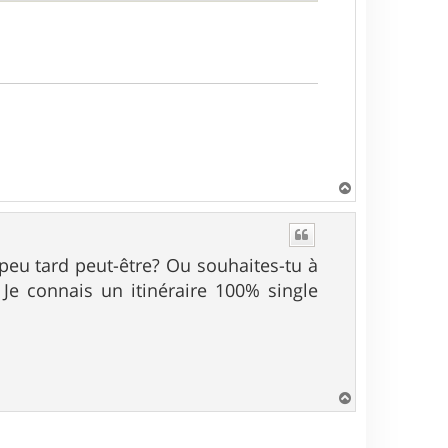
H
a
u
t
n peu tard peut-être? Ou souhaites-tu à
Je connais un itinéraire 100% single
H
a
u
t