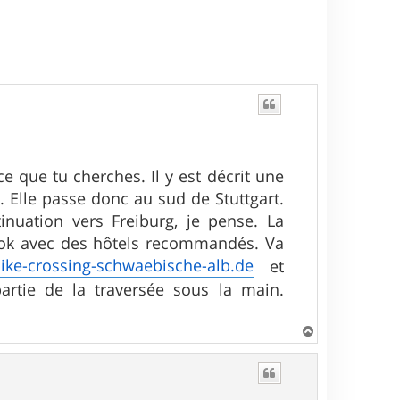
 que tu cherches. Il y est décrit une
n. Elle passe donc au sud de Stuttgart.
inuation vers Freiburg, je pense. La
lbook avec des hôtels recommandés. Va
ke-crossing-schwaebische-alb.de
et
 partie de la traversée sous la main.
H
a
u
t