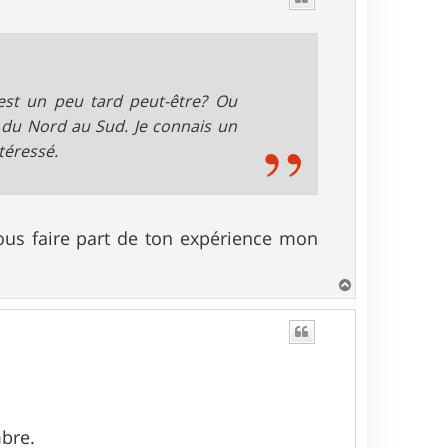
c'est un peu tard peut-être? Ou
e du Nord au Sud. Je connais un
ntéressé.
us faire part de ton expérience mon
H
a
u
t
bre.