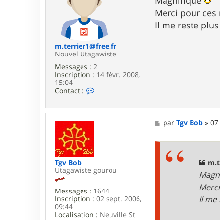
Magnifique
e
s
Merci pour ces 
r
a
K
g
Il me reste plu
o
e
k
o
m.terrier1@free.fr
p
Nouvel Utagawiste
e
Messages :
2
l
Inscription :
14 févr. 2008,
l
15:04
i
C
Contact :
o
n
t
a
M
par
Tgv Bob
»
07
c
e
t
s
e
s
r
a
m
g
m.t
Tgv Bob
.
e
Utagawiste gourou
Magn
t
e
Merci
Messages :
1644
r
Il me
Inscription :
02 sept. 2006,
r
09:44
i
Localisation :
Neuville St
e