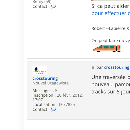
Rémy (59)
r
Si ça peut aider
C
Contact :
1
o
@
pour effectuer 
n
f
t
r
a
e
Robert --Lapierre 
c
e
t
.
e
f
On peut faire du vé
r
r
T
g
v
B
o
M
par
crosstouring
b
e
s
Une traversée d
crosstouring
s
Nouvel Utagawiste
nouveau parcou
a
g
Messages :
5
tracks sur 5 jou
e
Inscription :
20 févr. 2012,
17:07
Localisation :
D-77855
C
Contact :
o
n
t
a