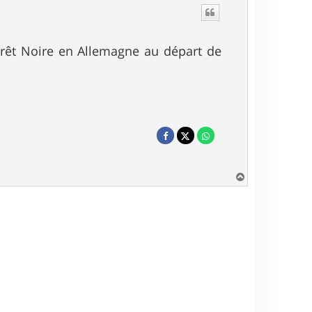
Forêt Noire en Allemagne au départ de
H
a
u
t