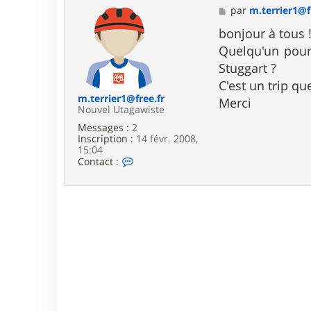
M
par
m.terrier1@f
e
s
bonjour à tous 
s
Quelqu'un pourr
a
g
Stuggart ?
e
C'est un trip qu
m.terrier1@free.fr
Merci
Nouvel Utagawiste
Messages :
2
Inscription :
14 févr. 2008,
15:04
C
Contact :
o
n
t
a
c
t
e
r
m
.
t
e
r