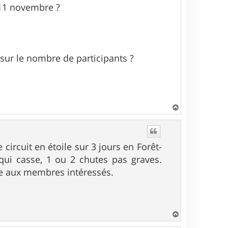
 11 novembre ?
 sur le nombre de participants ?
H
a
u
t
ircuit en étoile sur 3 jours en Forêt-
qui casse, 1 ou 2 chutes pas graves.
ue aux membres intéressés.
H
a