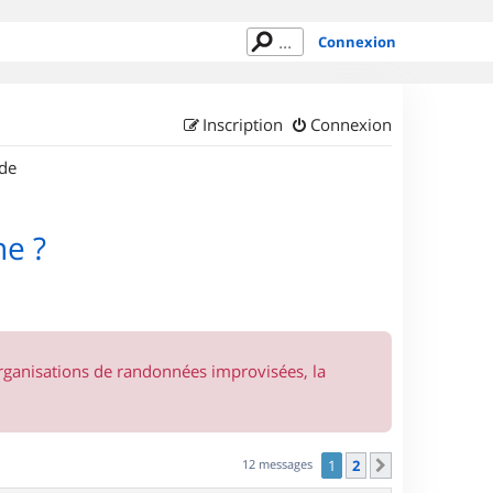
Connexion
Inscription
Connexion
de
ne ?
organisations de randonnées improvisées, la
12 messages
1
2
Suivant