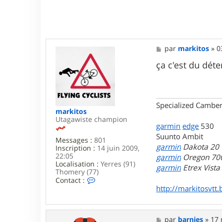
c
t
e
r
c
r
M
par
markitos
»
0
o
e
s
s
ça c'est du dét
s
s
t
a
o
g
u
e
r
Specialized Camber
i
markitos
n
Utagawiste champion
g
garmin
edge
530
Suunto Ambit
Messages :
801
garmin
Dakota 20
Inscription :
14 juin 2009,
22:05
garmin
Oregon 70
Localisation :
Yerres (91)
garmin
Etrex Vist
Thomery (77)
C
Contact :
o
http://markitosvtt.
n
t
a
c
M
par
barnies
»
17 