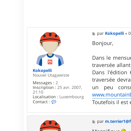
r
i
e
r
1
@
f
M
par
Kokopelli
»
0
r
e
e
s
Bonjour,
e
s
.
a
f
g
Dans le mensuel
r
e
traversée allan
Kokopelli
Dans l'édition
Nouvel Utagawiste
traversée devra
Messages :
2
un peu consu
Inscription :
25 avr. 2007,
21:10
www.mountainb
Localisation :
Luxembourg
C
Toutefois il es
Contact :
o
n
t
a
M
par
m.terrier1@f
c
e
t
s