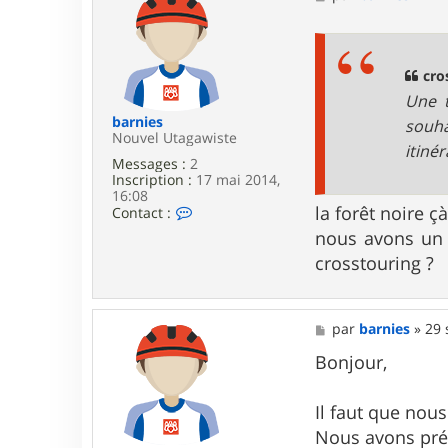
t
e
e
s
r
s
m
a
a
g
cro
r
e
Une t
k
i
barnies
souha
t
Nouvel Utagawiste
itiné
o
Messages :
2
s
Inscription :
17 mai 2014,
16:08
la forêt noire 
C
Contact :
o
nous avons un 
n
t
crosstouring ?
a
c
t
e
M
par
barnies
»
29 
r
e
b
s
Bonjour,
a
s
r
a
n
g
Il faut que nous
i
e
Nous avons pré
e