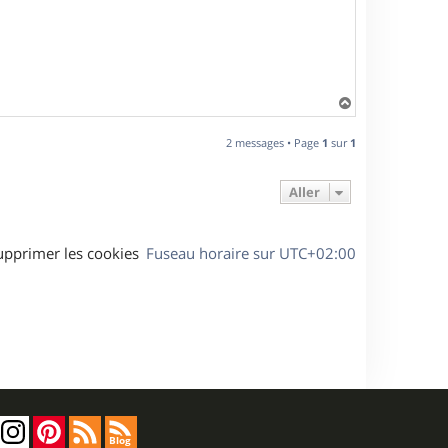
H
a
u
2 messages • Page
1
sur
1
t
Aller
upprimer les cookies
Fuseau horaire sur
UTC+02:00