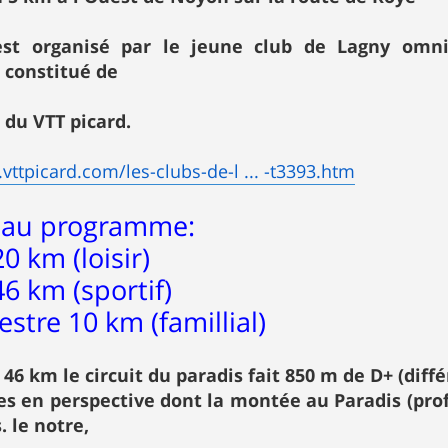
est organisé par le jeune club de Lagny omni
 constitué de
du VTT picard.
vttpicard.com/les-clubs-de-l ... -t3393.htm
l au programme:
0 km (loisir)
46 km (sportif)
stre 10 km (famillial)
 46 km le circuit du paradis fait 850 m de D+ (diff
s en perspective dont la montée au Paradis (prof
. le notre,