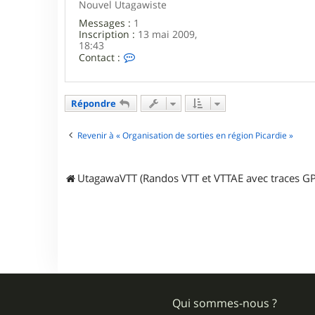
Nouvel Utagawiste
Messages :
1
Inscription :
13 mai 2009,
18:43
C
Contact :
o
n
t
a
Répondre
c
t
e
Revenir à « Organisation de sorties en région Picardie »
r
d
a
UtagawaVTT (Randos VTT et VTTAE avec traces GP
v
i
d
_
6
0
Qui sommes-nous ?