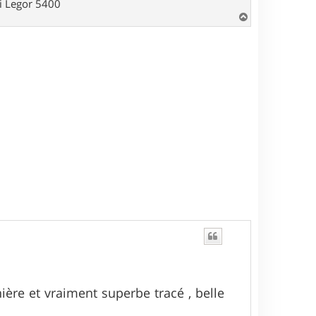
hi Legor 5400
H
a
u
t
nière et vraiment superbe tracé , belle