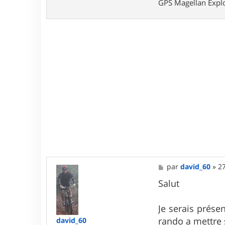
GPS Magellan Explo
M
par
david_60
»
27
e
s
Salut
s
a
g
Je serais présen
e
rando a mettre s
david_60