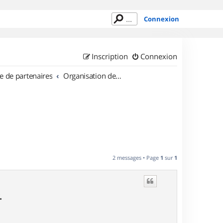
Connexion
Inscription
Connexion
e de partenaires
Organisation de sorties en région Picardie
L
2 messages • Page
1
sur
1
.