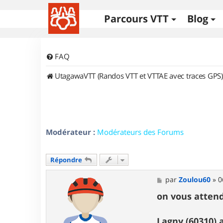
Parcours VTT
Blog
FAQ
UtagawaVTT (Randos VTT et VTTAE avec traces GPS)
Modérateur :
Modérateurs des Forums
Répondre
M
par
Zoulou60
»
0
e
s
on vous attend
s
a
g
Lagny (60310) 