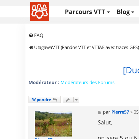
Parcours VTT
Blog
FAQ
UtagawaVTT (Randos VTT et VTTAE avec traces GPS)
[Du
Modérateur :
Modérateurs des Forums
Répondre
M
par
Pierre57
»
05
e
s
Salut,
s
a
g
on sera 5 ou 6