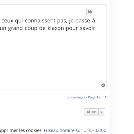
eux qui connaissent pas, je passe à
 un grand coup de klaxon pour savoir
H
a
u
2 messages • Page
1
sur
1
t
Aller
upprimer les cookies
Fuseau horaire sur
UTC+02:00