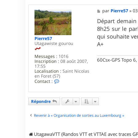
M
par
Pierre57
»
03
e
s
Départ demain 
s
8h25 sur le pa
a
g
qui souhaite ven
Pierre57
e
Utagawiste gourou
A+
Messages :
1016
60Csx-GPS Topo 6, 
Inscription :
08 août 2007,
17:55
Localisation :
Saint Nicolas
en Foret (57)
C
Contact :
o
n
t
a
Répondre
c
t
e
Revenir à « Organisation de sorties au Luxembourg »
r
P
i
UtagawaVTT (Randos VTT et VTTAE avec traces GP
e