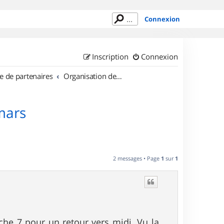
Connexion
Inscription
Connexion
e de partenaires
Organisation de sorties au Luxembourg
mars
2 messages • Page
1
sur
1
he 7 pour un retour vers midi. Vu la