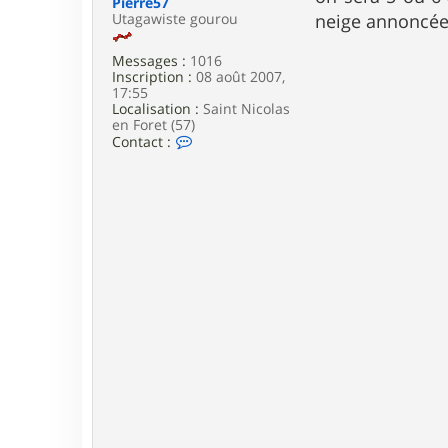
Pierre57
e
Utagawiste gourou
neige annoncée,
Messages :
1016
Inscription :
08 août 2007,
17:55
Localisation :
Saint Nicolas
en Foret (57)
C
Contact :
o
n
t
a
c
t
e
r
P
i
e
r
r
e
5
7