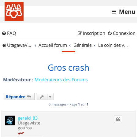
Menu
FAQ
Inscription
Connexion
UtagawaVTT (Randos VTT et VTTAE avec traces GPS)
Accueil forum
Générale
Le coin des vidéastes
Gros crash
Modérateur :
Modérateurs des Forums
Répondre
6 messages • Page
1
sur
1
gerald_83
Utagawiste
gourou