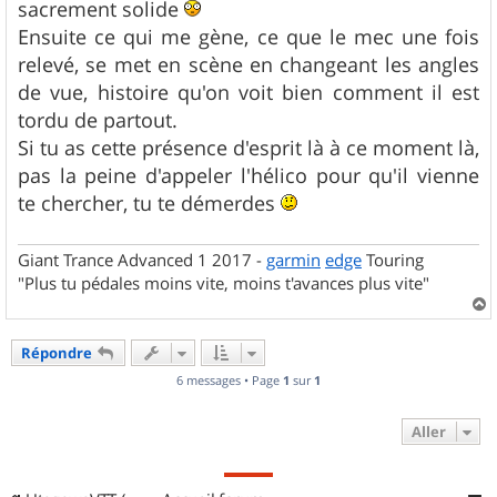
g
sacrement solide
e
Ensuite ce qui me gène, ce que le mec une fois
relevé, se met en scène en changeant les angles
de vue, histoire qu'on voit bien comment il est
tordu de partout.
Si tu as cette présence d'esprit là à ce moment là,
pas la peine d'appeler l'hélico pour qu'il vienne
te chercher, tu te démerdes
Giant Trance Advanced 1 2017 -
garmin
edge
Touring
"Plus tu pédales moins vite, moins t'avances plus vite"
a
u
Répondre
t
6 messages • Page
1
sur
1
Aller