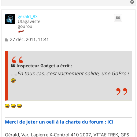
a
u
gerald_83
t
Utagawiste
gourou
M
27 déc. 2011, 11:41
e
s
s
a
g
Inspecteur Gadget a écrit :
e
.....En tous cas, c'est vachement solide, une GoPro !
Merci de jeter un oeil à la charte du forum : ICI
Gérald, Var, Lapierre X-Control 410 2007, VTTAE TREK, GPS