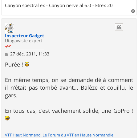
Canyon spectral ex - Canyon nerve al 6.0 - Etrex 20
a
u
t
Inspecteur Gadget
Utagawiste expert
M
27 déc. 2011, 11:33
e
s
Purée !
s
a
g
En même temps, on se demande déjà comment
e
il n'était pas tombé avant... Balèze et couillu, le
gars.
En tous cas, c'est vachement solide, une GoPro !
VTT Haut Normand, Le Forum du VTT en Haute Normandie