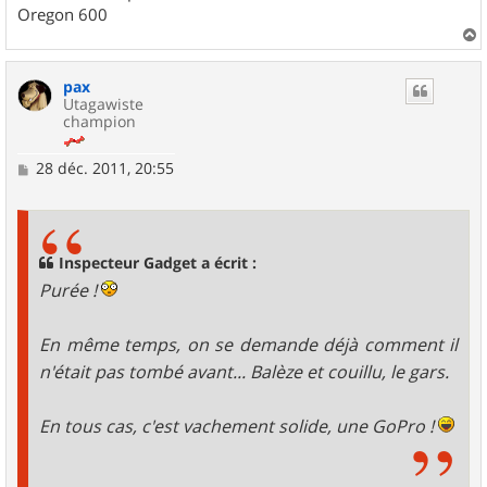
Oregon 600
a
u
pax
t
Utagawiste
champion
M
28 déc. 2011, 20:55
e
s
s
a
g
Inspecteur Gadget a écrit :
e
Purée !
En même temps, on se demande déjà comment il
n'était pas tombé avant... Balèze et couillu, le gars.
En tous cas, c'est vachement solide, une GoPro !