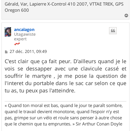
Gérald, Var, Lapierre X-Control 410 2007, VTTAE TREK, GPS
Oregon 600
a
u
ancalagon
t
Utagawiste
expert
M
27 déc. 2011, 09:49
e
s
C'est clair que ça fait peur. D'ailleurs quand je le
s
vois se dessapper avec une clavicule cassé et
a
g
souffrir le martyre , je me pose la question de
e
l'interet du portable dans le sac car selon ce que
tu as, tu peux pas l'atteindre.
« Quand ton moral est bas, quand le jour te paraît sombre,
quand le travail devient monotone, quand l’espoir n’y est
pas, grimpe sur un vélo et roule sans penser à autre chose
que le chemin que tu empruntes. » Sir Arthur Conan Doyle