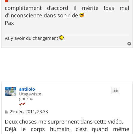
complétement d'accord il mérité !pas mal
d'inconscience dans son ride
Pax
va y avoir du changement
a
u
t
antilolo
Utagawiste
gourou
M
29 déc. 2011, 23:38
e
s
Deux choses me surprennent dans cette vidéo.
s
Déjà le corps humain, c'est quand même
a