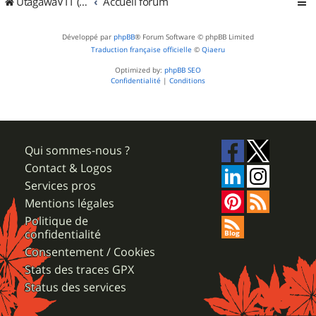
UtagawaVTT (Randos VTT et VTTAE avec traces GPS)
Accueil forum
Développé par
phpBB
® Forum Software © phpBB Limited
Traduction française officielle
©
Qiaeru
Optimized by:
phpBB SEO
Confidentialité
|
Conditions
Qui sommes-nous ?
Contact & Logos
Services pros
Mentions légales
Politique de
confidentialité
Consentement / Cookies
Stats des traces GPX
Status des services