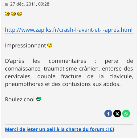
M
27 déc. 2011, 09:28
e
s
s
a
g
http://www.zapiks.fr/crash-l-avant-et-l-apres.html
e
Impressionnant
D'après les commentaires : perte de
connaissance, traumatisme crânien, entorse des
cervicales, double fracture de la clavicule,
pneumothorax et des contusions aux abdos.
Roulez cool
Merci de jeter un oeil à la charte du forum : ICI