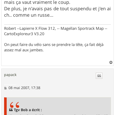
mais ça vaut vraiment le coup.
a
g
De plus, je n'avais pas de tout suspendu et j'en ai
e
ch.. comme un russe...
Robert --Lapierre X Flow 312, -- Magellan Sportrack Map --
CartoExploreur3 V3.20
On peut faire du vélo sans se prendre la tête, ça fait déjà
assez mal aux jambes.
a
u
papack
t
M
08 mai 2007, 17:38
e
s
s
a
g
Tgv Bob a écrit :
e