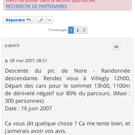
merci de poster dans la section appropriée.
RECHERCHE DE PARTENAIRES
Répondre
19 messages
1
2
Suivant
papack
M
08 mai 2007, 08:51
e
s
Descente du pic de Nore - Randonnée
s
descendante. Rendez vous à Villegly 12h00,
a
g
Départ des cars pour le sommet 13h00, 1100m
e
de dénivelé négatif sur 80% du parcours. (Maxi :
300 personnes)
Date : 16 juin 2007
Ca vous dit quelque chose ? Ca me tente bien, et
j'aimerais avoir vos avis.