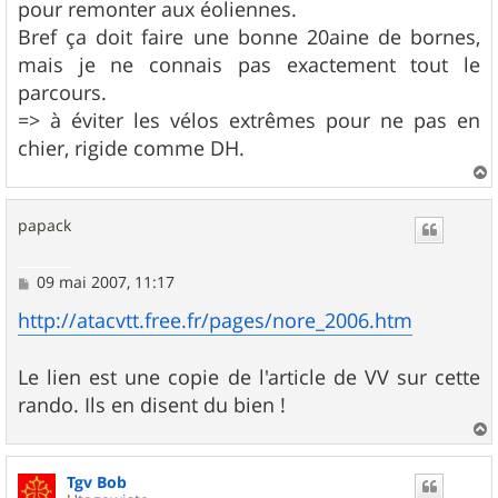
pour remonter aux éoliennes.
Bref ça doit faire une bonne 20aine de bornes,
mais je ne connais pas exactement tout le
parcours.
=> à éviter les vélos extrêmes pour ne pas en
chier, rigide comme DH.
a
u
papack
t
M
09 mai 2007, 11:17
e
s
http://atacvtt.free.fr/pages/nore_2006.htm
s
a
g
Le lien est une copie de l'article de VV sur cette
e
rando. Ils en disent du bien !
a
u
Tgv Bob
t