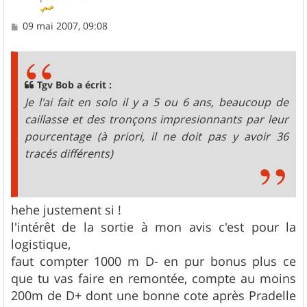
M
09 mai 2007, 09:08
e
s
s
a
g
Tgv Bob a écrit :
e
Je l'ai fait en solo il y a 5 ou 6 ans, beaucoup de
caillasse et des tronçons impresionnants par leur
pourcentage (à priori, il ne doit pas y avoir 36
tracés différents)
hehe justement si !
l'intérêt de la sortie à mon avis c'est pour la
logistique,
faut compter 1000 m D- en pur bonus plus ce
que tu vas faire en remontée, compte au moins
200m de D+ dont une bonne cote après Pradelle