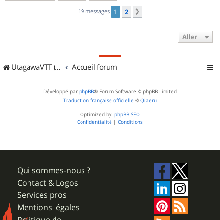
19 messages
1
2
Suivant
Aller
UtagawaVTT (Randos VTT et VTTAE avec traces GPS)
Accueil forum
Développé par
phpBB
® Forum Software © phpBB Limited
Traduction française officielle
©
Qiaeru
Optimized by:
phpBB SEO
Confidentialité
|
Conditions
Qui sommes-nous ?
Contact & Logos
Services pros
Mentions légales
Politique de