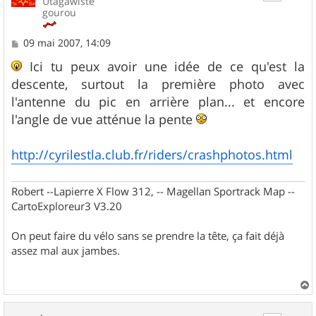
Utagawiste
gourou
M
09 mai 2007, 14:09
e
s
Ici tu peux avoir une idée de ce qu'est la
s
descente, surtout la première photo avec
a
g
l'antenne du pic en arrière plan... et encore
e
l'angle de vue atténue la pente
http://cyrilestla.club.fr/riders/crashphotos.html
Robert --Lapierre X Flow 312, -- Magellan Sportrack Map --
CartoExploreur3 V3.20
On peut faire du vélo sans se prendre la tête, ça fait déjà
assez mal aux jambes.
a
u