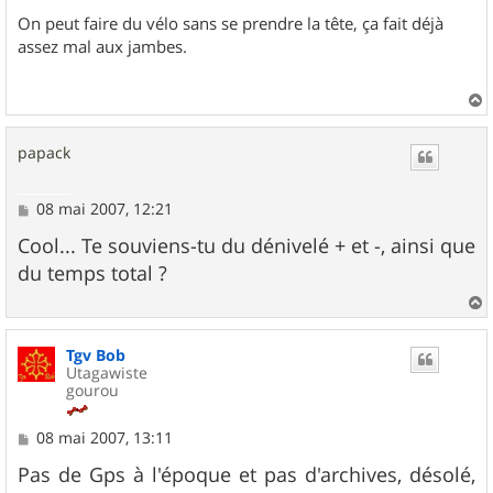
On peut faire du vélo sans se prendre la tête, ça fait déjà
assez mal aux jambes.
a
u
papack
t
M
08 mai 2007, 12:21
e
s
Cool... Te souviens-tu du dénivelé + et -, ainsi que
s
du temps total ?
a
g
e
a
u
Tgv Bob
t
Utagawiste
gourou
M
08 mai 2007, 13:11
e
s
Pas de Gps à l'époque et pas d'archives, désolé,
s