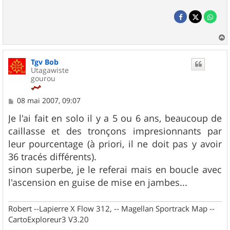
a
u
Tgv Bob
t
Utagawiste
gourou
M
08 mai 2007, 09:07
e
s
Je l'ai fait en solo il y a 5 ou 6 ans, beaucoup de
s
caillasse et des tronçons impresionnants par
a
g
leur pourcentage (à priori, il ne doit pas y avoir
e
36 tracés différents).
sinon superbe, je le referai mais en boucle avec
l'ascension en guise de mise en jambes...
Robert --Lapierre X Flow 312, -- Magellan Sportrack Map --
CartoExploreur3 V3.20