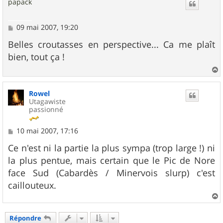
papack
t
M
09 mai 2007, 19:20
e
s
Belles croutasses en perspective... Ca me plaît
s
bien, tout ça !
a
g
e
a
u
Rowel
t
Utagawiste
passionné
M
10 mai 2007, 17:16
e
s
Ce n'est ni la partie la plus sympa (trop large !) ni
s
la plus pentue, mais certain que le Pic de Nore
a
g
face Sud (Cabardès / Minervois slurp) c'est
e
caillouteux.
a
u
Répondre
t