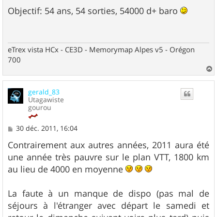
e
s
Objectif: 54 ans, 54 sorties, 54000 d+ baro
s
a
g
e
eTrex vista HCx - CE3D - Memorymap Alpes v5 - Orégon
700
a
u
gerald_83
t
Utagawiste
gourou
M
30 déc. 2011, 16:04
e
s
Contrairement aux autres années, 2011 aura été
s
une année très pauvre sur le plan VTT, 1800 km
a
g
au lieu de 4000 en moyenne
e
La faute à un manque de dispo (pas mal de
séjours à l'étranger avec départ le samedi et