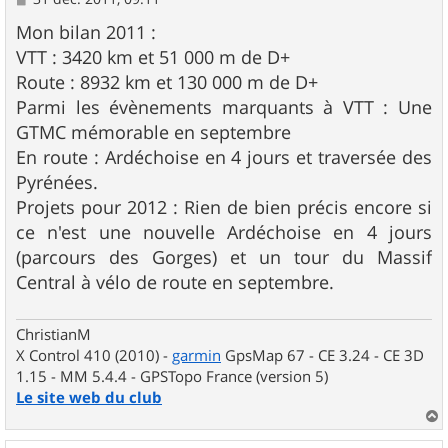
e
s
Mon bilan 2011 :
s
VTT : 3420 km et 51 000 m de D+
a
g
Route : 8932 km et 130 000 m de D+
e
Parmi les évènements marquants à VTT : Une
GTMC mémorable en septembre
En route : Ardéchoise en 4 jours et traversée des
Pyrénées.
Projets pour 2012 : Rien de bien précis encore si
ce n'est une nouvelle Ardéchoise en 4 jours
(parcours des Gorges) et un tour du Massif
Central à vélo de route en septembre.
ChristianM
X Control 410 (2010) -
garmin
GpsMap 67 - CE 3.24 - CE 3D
1.15 - MM 5.4.4 - GPSTopo France (version 5)
Le site web du club
a
u