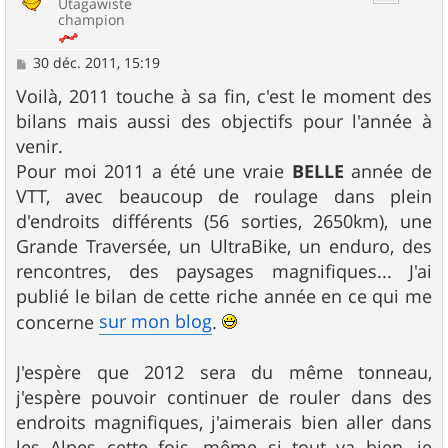
Utagawiste
champion
M
30 déc. 2011, 15:19
e
s
Voilà, 2011 touche à sa fin, c'est le moment des
s
bilans mais aussi des objectifs pour l'année à
a
g
venir.
e
Pour moi 2011 a été une vraie
BELLE
année de
VTT, avec beaucoup de roulage dans plein
d'endroits différents (56 sorties, 2650km), une
Grande Traversée, un UltraBike, un enduro, des
rencontres, des paysages magnifiques... J'ai
publié le bilan de cette riche année en ce qui me
sur mon blog
concerne
.
J'espère que 2012 sera du même tonneau,
j'espère pouvoir continuer de rouler dans des
endroits magnifiques, j'aimerais bien aller dans
les Alpes cette fois, même si tout va bien, je