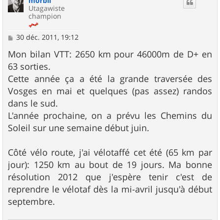
morbli
t
Utagawiste
champion
M
30 déc. 2011, 19:12
e
s
Mon bilan VTT: 2650 km pour 46000m de D+ en
s
63 sorties.
a
g
Cette année ça a été la grande traversée des
e
Vosges en mai et quelques (pas assez) randos
dans le sud.
L'année prochaine, on a prévu les Chemins du
Soleil sur une semaine début juin.
Côté vélo route, j'ai vélotaffé cet été (65 km par
jour): 1250 km au bout de 19 jours. Ma bonne
résolution 2012 que j'espère tenir c'est de
reprendre le vélotaf dès la mi-avril jusqu'à début
septembre.