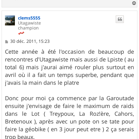
a
u
clems5555
t
Utagawiste
champion
M
30 déc. 2011, 15:23
e
s
Cette année à été l'occasion de beaucoup de
s
rencontres d'Utagawiste mais aussi de Lpiste ( au
a
g
total 6) mais j'aurai aimé rouler plus surtout en
e
avril où il a fait un temps superbe, pendant que
j'avais la main dans le platre
Donc pour moi ça commence par la Garoutade
ensuite j'envisage de faire le maximum de raids
dans le Lot ( Treypoux, La Roz!ère, Cahors,
Bretenoux ), après avec un pote on se tate pour
faire la géobike ( en 3 jour peut etre ) 2 ça serais
trop beaux.