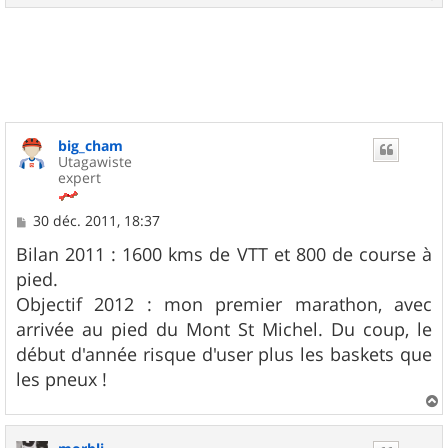
a
u
t
big_cham
Utagawiste
expert
M
30 déc. 2011, 18:37
e
s
Bilan 2011 : 1600 kms de VTT et 800 de course à
s
pied.
a
g
Objectif 2012 : mon premier marathon, avec
e
arrivée au pied du Mont St Michel. Du coup, le
début d'année risque d'user plus les baskets que
les pneux !
a
u