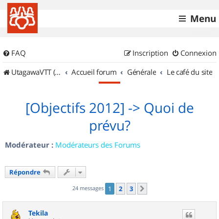
Menu
FAQ
Inscription
Connexion
UtagawaVTT (Randos VTT et VTTAE avec traces GPS)
Accueil forum
Générale
Le café du site
[Objectifs 2012] -> Quoi de
prévu?
Modérateur :
Modérateurs des Forums
Répondre
24 messages
1
2
3
Suivant
Tekila