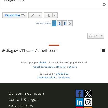
Oregon 600
a
u
Répondre
t
24 messages
1
2
3
Suivant
Aller
UtagawaVTT (Randos VTT et VTTAE avec traces GPS)
Accueil forum
Développé par
phpBB
® Forum Software © phpBB Limited
Traduction française officielle
©
Qiaeru
Optimized by:
phpBB SEO
Confidentialité
|
Conditions
Qui sommes-nous ?
Contact & Logos
Services pros