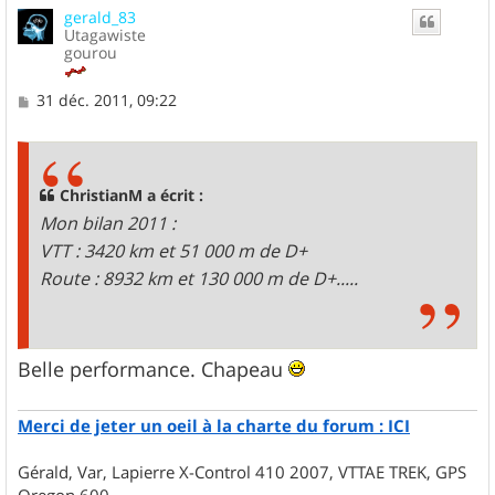
gerald_83
t
Utagawiste
gourou
M
31 déc. 2011, 09:22
e
s
s
a
g
ChristianM a écrit :
e
Mon bilan 2011 :
VTT : 3420 km et 51 000 m de D+
Route : 8932 km et 130 000 m de D+.....
Belle performance. Chapeau
Merci de jeter un oeil à la charte du forum : ICI
Gérald, Var, Lapierre X-Control 410 2007, VTTAE TREK, GPS