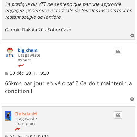
La pratique du VTT ne s'entend que par une approche
engagée, généreuse et radicale de tous les instants tout en
restant souple de l'arrière
.
Garmin Dakota 20 - Sobre Cash
a
u
big_cham
t
Utagawiste
expert
M
30 déc. 2011, 19:30
e
s
65kms par jour en vélo taf ? Ca doit maintenir la
s
condition !
a
g
e
a
u
ChristianM
t
Utagawiste
champion
M
31 déc. 2011, 09:11