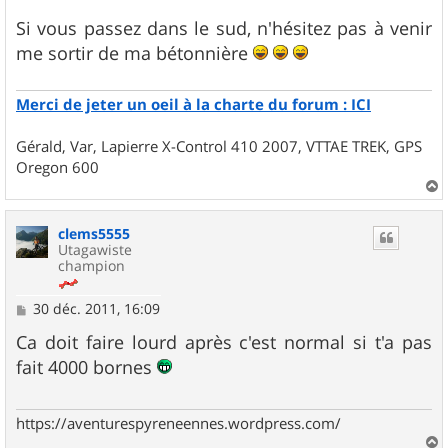
Si vous passez dans le sud, n'hésitez pas à venir
me sortir de ma bétonnière
Merci de jeter un oeil à la charte du forum : ICI
Gérald, Var, Lapierre X-Control 410 2007, VTTAE TREK, GPS
Oregon 600
a
u
clems5555
t
Utagawiste
champion
M
30 déc. 2011, 16:09
e
s
Ca doit faire lourd après c'est normal si t'a pas
s
fait 4000 bornes
a
g
e
https://aventurespyreneennes.wordpress.com/