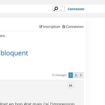
Connexion
Inscription
Connexion
ens
e bloquent
12 messages
1
2
Suivant
était en bon état mais j'ai l'impression