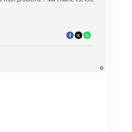
H
a
u
t