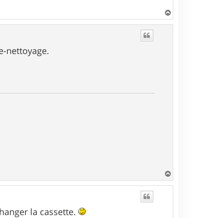
H
a
u
t
e-nettoyage.
H
a
u
t
changer la cassette.