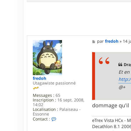
_
8
3
M
par
fredoh
»
14 j
e
s
s
a
g
Dra
e
Et en
fredoh
http:
Utagawiste passionné
@+
Messages :
65
Inscription :
16 sept. 2008,
14:02
dommage qu'il n
Localisation :
Palaiseau -
Essonne
C
Contact :
eTrex Vista HCx - 
o
Decathlon 8.1 2006
n