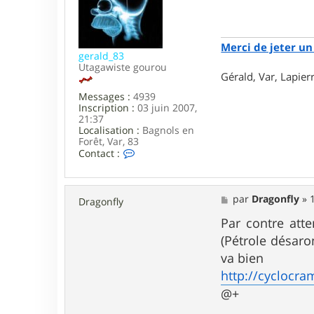
r
a
f
g
r
e
e
Merci de jeter un 
d
gerald_83
o
Utagawiste gourou
Gérald, Var, Lapie
h
Messages :
4939
Inscription :
03 juin 2007,
21:37
Localisation :
Bagnols en
Forêt, Var, 83
C
Contact :
o
n
t
a
M
par
Dragonfly
»
Dragonfly
c
e
t
s
Par contre atte
e
s
(Pétrole désaro
r
a
g
g
va bien
e
e
http://cyclocra
r
a
@+
l
d