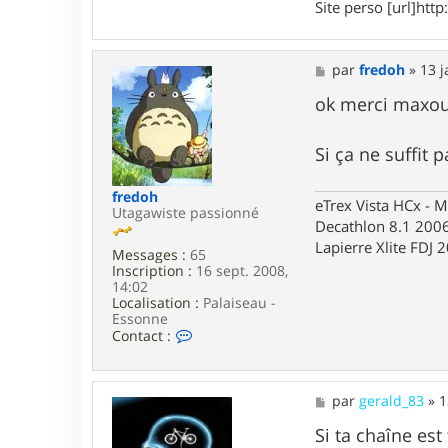
Site perso [url]http:
m
a
x
o
M
par
fredoh
»
13 j
u
e
4
s
ok merci maxou,
5
s
a
g
Si ça ne suffit 
e
fredoh
eTrex Vista HCx - 
Utagawiste passionné
Decathlon 8.1 2006
Lapierre Xlite FDJ 
Messages :
65
Inscription :
16 sept. 2008,
14:02
Localisation :
Palaiseau -
Essonne
C
Contact :
o
n
t
a
M
par
gerald_83
»
1
c
e
t
s
Si ta chaîne est
e
s