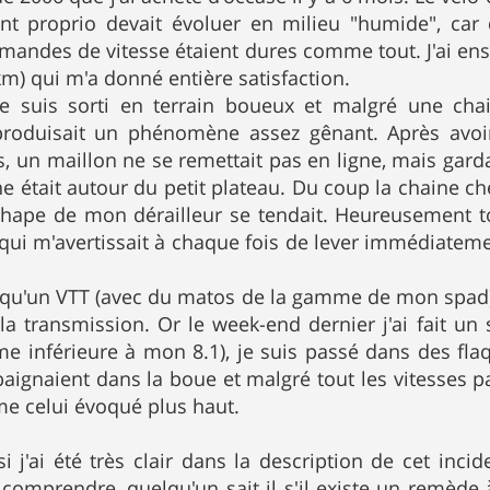
nt proprio devait évoluer en milieu "humide", car d
mandes de vitesse étaient dures comme tout. J'ai ensu
km) qui m'a donné entière satisfaction.
e suis sorti en terrain boueux et malgré une chain
produisait un phénomène assez gênant. Après avoir
 un maillon ne se remettait pas en ligne, mais garda
ne était autour du petit plateau. Du coup la chaine ch
 chape de mon dérailleur se tendait. Heureusement to
 qui m'avertissait à chaque fois de lever immédiatem
é qu'un VTT (avec du matos de la gamme de mon spad) 
 la transmission. Or le week-end dernier j'ai fait un
e inférieure à mon 8.1), je suis passé dans des fla
 baignaient dans la boue et malgré tout les vitesses 
 celui évoqué plus haut.
si j'ai été très clair dans la description de cet inc
comprendre, quelqu'un sait il s'il existe un remède