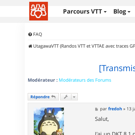
Parcours VTT
Blog
FAQ
UtagawaVTT (Randos VTT et VTTAE avec traces GP
[Transmis
Modérateur :
Modérateurs des Forums
Répondre
M
par
fredoh
»
13 j
e
s
Salut,
s
a
g
J'ai un DKT 8.1 