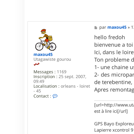
M
par
maxou45
»
1
e
s
hello fredoh
s
bienvenue a toi
a
g
Ici, dans le loir
maxou45
e
Ton probleme d'
Utagawiste gourou
1- une chaine u
Messages :
1169
2- des micropar
Inscription :
25 sept. 2007,
09:49
de terebentine,
Localisation :
orleans - loiret
Apres remontage
- 45
C
Contact :
o
[url=http://www.ut
n
t
est à lire ici[/url]
a
c
GPS Bayo Exploreu
t
e
Lapierre xcontrol 
r