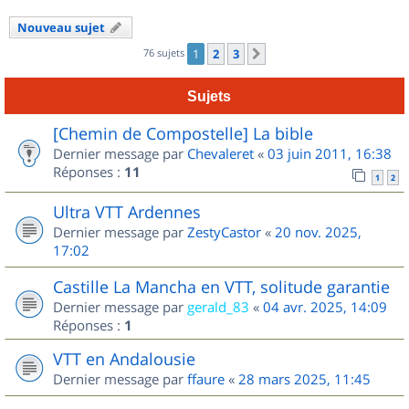
Nouveau sujet
76 sujets
1
2
3
Suivant
Sujets
[Chemin de Compostelle] La bible
Dernier message par
Chevaleret
«
03 juin 2011, 16:38
Réponses :
11
1
2
Ultra VTT Ardennes
Dernier message par
ZestyCastor
«
20 nov. 2025,
17:02
Castille La Mancha en VTT, solitude garantie
Dernier message par
gerald_83
«
04 avr. 2025, 14:09
Réponses :
1
VTT en Andalousie
Dernier message par
ffaure
«
28 mars 2025, 11:45