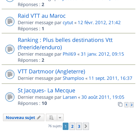
Réponses :
2
Raid VTT au Maroc
Dernier message par
cytut
«
12 févr. 2012, 21:42
Réponses :
1
Ranking : Plus belles destinations Vtt
(freeride/enduro)
Dernier message par
Phil69
«
31 janv. 2012, 09:15
Réponses :
2
VTT Dartmoor (Angleterre)
Dernier message par
Shamploo
«
11 sept. 2011, 16:37
St Jacques- La Mecque
Dernier message par
Larsen
«
30 août 2011, 19:05
Réponses :
10
1
2
Nouveau sujet
76 sujets
1
2
3
Suivant