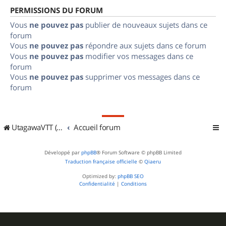
PERMISSIONS DU FORUM
Vous
ne pouvez pas
publier de nouveaux sujets dans ce
forum
Vous
ne pouvez pas
répondre aux sujets dans ce forum
Vous
ne pouvez pas
modifier vos messages dans ce
forum
Vous
ne pouvez pas
supprimer vos messages dans ce
forum
UtagawaVTT (Randos VTT et VTTAE avec traces GPS)
Accueil forum
Développé par
phpBB
® Forum Software © phpBB Limited
Traduction française officielle
©
Qiaeru
Optimized by:
phpBB SEO
Confidentialité
|
Conditions