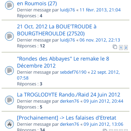
en Roumois (27)
Dernier message par
luidji76
«
11 févr. 2013, 21:04
Réponses :
4
21 Oct. 2012 La BOUE'TROUDE à
BOURGTHEROULDE (27520)
Dernier message par
luidji76
«
06 nov. 2012, 22:13
Réponses :
12
1
2
"Rondes des Abbayes" Le remake le 8
Décembre 2012
Dernier message par
sebdef76190
«
22 sept. 2012,
07:58
Réponses :
3
La TROGLODYTE Rando./Raid 24 Juin 2012
Dernier message par
derken76
«
09 juin 2012, 20:44
Réponses :
5
[Prochainement] -> Les falaises d'Etretat
Dernier message par
derken76
«
09 juin 2012, 13:06
Réponses :
34