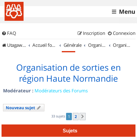
Menu
FAQ
Inscription
Connexion
UtagawaVTT (Randos VTT et VTTAE avec traces GPS)
Accueil forum
Générale
Organisation de sorties & Recherche de partenaires
Organisation de sorties en région Haute Normandie
Organisation de sorties en
région Haute Normandie
Modérateur :
Modérateurs des Forums
Nouveau sujet
33 sujets
1
2
Suivant
Sujets