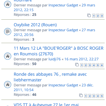
Dernier message par
Inspecteur Gadget
«
29 mars
2012, 22:15
Réponses :
25
1
2
3
Oxybike 2012 (Rouen)
Dernier message par
Inspecteur Gadget
«
27 mars
2012, 20:56
Réponses :
3
11 Mars 12 LA "BOUE'ROGER" à BOSC ROGER
en Roumois (27670)
Dernier message par
luidji76
«
16 mars 2012, 22:27
Réponses :
50
1
2
3
4
5
6
Ronde des abbayes 76 , remake avec
liebhermaster
Dernier message par
Inspecteur Gadget
«
23 déc.
2011, 10:54
Réponses :
46
1
2
3
4
5
VDS TT à Aubevoye 27 le 1er mai