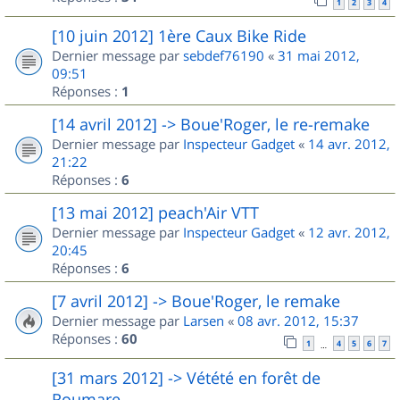
1
2
3
4
[10 juin 2012] 1ère Caux Bike Ride
Dernier message par
sebdef76190
«
31 mai 2012,
09:51
Réponses :
1
[14 avril 2012] -> Boue'Roger, le re-remake
Dernier message par
Inspecteur Gadget
«
14 avr. 2012,
21:22
Réponses :
6
[13 mai 2012] peach'Air VTT
Dernier message par
Inspecteur Gadget
«
12 avr. 2012,
20:45
Réponses :
6
[7 avril 2012] -> Boue'Roger, le remake
Dernier message par
Larsen
«
08 avr. 2012, 15:37
Réponses :
60
1
4
5
6
7
…
[31 mars 2012] -> Vétété en forêt de
Roumare