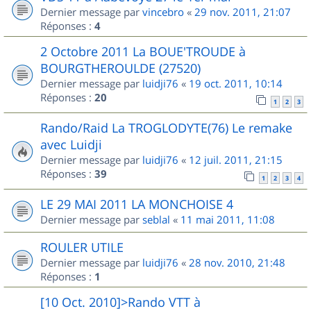
Dernier message par
vincebro
«
29 nov. 2011, 21:07
Réponses :
4
2 Octobre 2011 La BOUE'TROUDE à
BOURGTHEROULDE (27520)
Dernier message par
luidji76
«
19 oct. 2011, 10:14
Réponses :
20
1
2
3
Rando/Raid La TROGLODYTE(76) Le remake
avec Luidji
Dernier message par
luidji76
«
12 juil. 2011, 21:15
Réponses :
39
1
2
3
4
LE 29 MAI 2011 LA MONCHOISE 4
Dernier message par
seblal
«
11 mai 2011, 11:08
ROULER UTILE
Dernier message par
luidji76
«
28 nov. 2010, 21:48
Réponses :
1
[10 Oct. 2010]>Rando VTT à