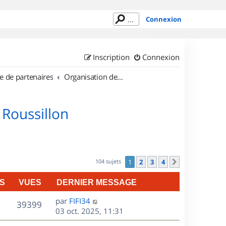
Connexion
Inscription
Connexion
e de partenaires
Organisation de sorties en région Languedoc Roussillon
 Roussillon
104 sujets
1
2
3
4
Suivant
S
VUES
DERNIER MESSAGE
D
par
FIFI34
V
39399
e
03 oct. 2025, 11:31
r
u