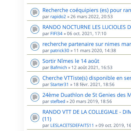
Recherche coéquipiers (es) pour ran
par
rapido2
»
26 mars 2022, 20:53
RANDO NOCTURNE LES LUCIOLES 
par
FIFI34
»
06 oct. 2021, 17:10
recherche partenaire sur nimes mar
par
patrick30
»
11 mars 2020, 14:38
Sortir Nîmes le 14 août
par
Bafmich
»
12 août 2021, 16:53
Cherche VTTiste(s) disponible en sem
par
Starter31
»
18 févr. 2021, 18:56
24ème Duathlon de St Genies des M
par
stefbed
»
20 mars 2019, 18:56
RANDO VTT DE LA COLLEGIALE - D
(11)
par
LESLACETSDEFAITS11
»
09 oct. 2019, 1