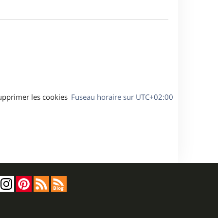
m
s
e
e
a
s
g
s
e
a
g
e
upprimer les cookies
Fuseau horaire sur
UTC+02:00