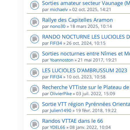
Sorties amateur secteur Vaunage (M
par
michaelv
»
02 oct. 2025, 14:21
Rallye des Capitelles Aramon
par
nono30
»
18 mars 2025, 10:14
RANDO NOCTURNE LES LUCIOLES 
par
FIFI34
»
26 oct. 2024, 10:15
Sorties nocturnes entre Nîmes et Mo
par
Yoannoston
»
21 mai 2017, 19:21
LES LUCIOLES D'AMBRUSSUM 2023
par
FIFI34
»
10 oct. 2023, 10:58
Recherche VTTiste sur le Plateau de 
par
OlivierPike
»
03 juil. 2022, 15:09
Sortie VTT région Pyrénnées Orient
par
Julien1490
»
19 févr. 2018, 19:22
Randos VTTAE dans le 66
par
YDEL66
»
08 janv. 2022, 10:04