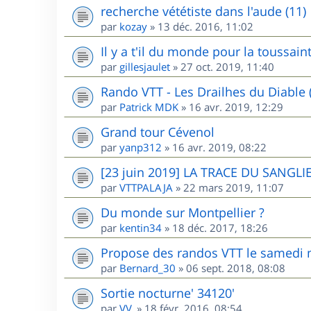
recherche vététiste dans l'aude (11)
par
kozay
»
13 déc. 2016, 11:02
Il y a t'il du monde pour la toussai
par
gillesjaulet
»
27 oct. 2019, 11:40
Rando VTT - Les Drailhes du Diable 
par
Patrick MDK
»
16 avr. 2019, 12:29
Grand tour Cévenol
par
yanp312
»
16 avr. 2019, 08:22
[23 juin 2019] LA TRACE DU SANGLIE
par
VTTPALAJA
»
22 mars 2019, 11:07
Du monde sur Montpellier ?
par
kentin34
»
18 déc. 2017, 18:26
Propose des randos VTT le samedi m
par
Bernard_30
»
06 sept. 2018, 08:08
Sortie nocturne' 34120'
par
VV.
»
18 févr. 2016, 08:54