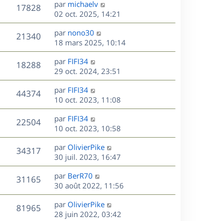
D
par
michaelv
n
V
17828
e
e
02 oct. 2025, 14:21
i
r
u
e
s
D
par
nono30
n
r
V
21340
e
e
18 mars 2025, 10:14
i
m
r
u
e
e
s
D
par
FIFI34
n
r
V
s
18288
e
e
29 oct. 2024, 23:51
i
m
s
r
u
e
e
a
s
D
par
FIFI34
n
r
V
s
44374
g
e
e
10 oct. 2023, 11:08
i
m
s
e
r
u
e
e
a
s
D
par
FIFI34
n
r
V
s
22504
g
e
e
10 oct. 2023, 10:58
i
m
s
e
r
u
e
e
a
s
D
par
OlivierPike
n
r
V
s
34317
g
e
e
30 juil. 2023, 16:47
i
m
s
e
r
u
e
e
a
s
D
par
BerR70
n
r
V
s
31165
g
e
e
30 août 2022, 11:56
i
m
s
e
r
u
e
e
a
s
D
par
OlivierPike
n
r
V
s
81965
g
e
e
28 juin 2022, 03:42
i
m
s
e