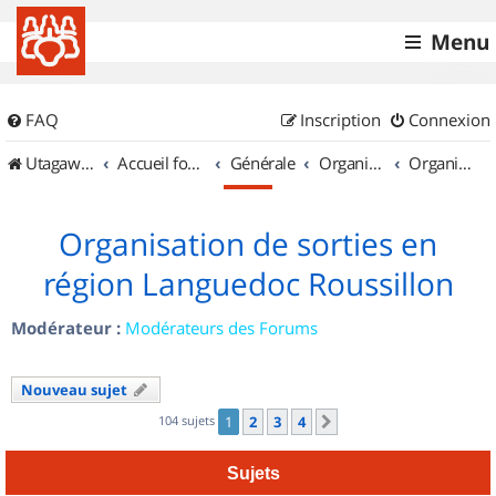
Menu
FAQ
Inscription
Connexion
UtagawaVTT (Randos VTT et VTTAE avec traces GPS)
Accueil forum
Générale
Organisation de sorties & Recherche de partenaires
Organisation de sorties en région Languedoc Roussillon
Organisation de sorties en
région Languedoc Roussillon
Modérateur :
Modérateurs des Forums
Nouveau sujet
104 sujets
1
2
3
4
Suivant
Sujets