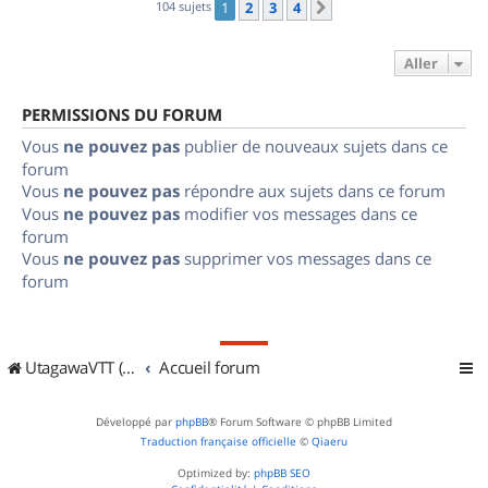
104 sujets
1
2
3
4
Suivant
Aller
PERMISSIONS DU FORUM
Vous
ne pouvez pas
publier de nouveaux sujets dans ce
forum
Vous
ne pouvez pas
répondre aux sujets dans ce forum
Vous
ne pouvez pas
modifier vos messages dans ce
forum
Vous
ne pouvez pas
supprimer vos messages dans ce
forum
UtagawaVTT (Randos VTT et VTTAE avec traces GPS)
Accueil forum
Développé par
phpBB
® Forum Software © phpBB Limited
Traduction française officielle
©
Qiaeru
Optimized by:
phpBB SEO