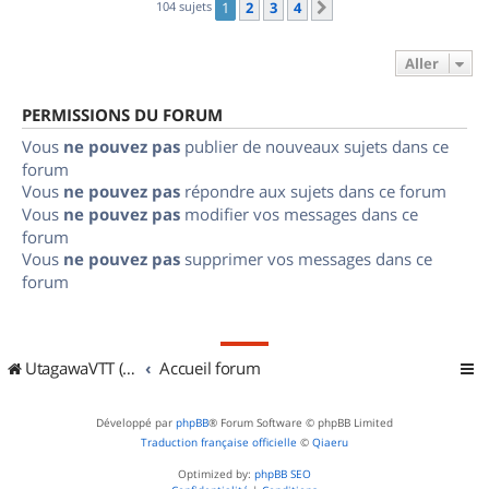
104 sujets
1
2
3
4
Suivant
Aller
PERMISSIONS DU FORUM
Vous
ne pouvez pas
publier de nouveaux sujets dans ce
forum
Vous
ne pouvez pas
répondre aux sujets dans ce forum
Vous
ne pouvez pas
modifier vos messages dans ce
forum
Vous
ne pouvez pas
supprimer vos messages dans ce
forum
UtagawaVTT (Randos VTT et VTTAE avec traces GPS)
Accueil forum
Développé par
phpBB
® Forum Software © phpBB Limited
Traduction française officielle
©
Qiaeru
Optimized by:
phpBB SEO