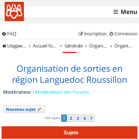
Menu
FAQ
Inscription
Connexion
UtagawaVTT (Randos VTT et VTTAE avec traces GPS)
Accueil forum
Générale
Organisation de sorties & Recherche de partenaires
Organisation de sorties en région Languedoc Roussillon
Organisation de sorties en
région Languedoc Roussillon
Modérateur :
Modérateurs des Forums
Nouveau sujet
104 sujets
1
2
3
4
Suivant
Sujets