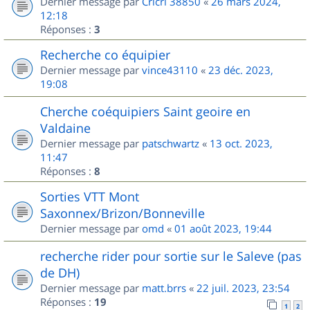
Dernier message par
Cricri 38850
«
26 mars 2024,
12:18
Réponses :
3
Recherche co équipier
Dernier message par
vince43110
«
23 déc. 2023,
19:08
Cherche coéquipiers Saint geoire en
Valdaine
Dernier message par
patschwartz
«
13 oct. 2023,
11:47
Réponses :
8
Sorties VTT Mont
Saxonnex/Brizon/Bonneville
Dernier message par
omd
«
01 août 2023, 19:44
recherche rider pour sortie sur le Saleve (pas
de DH)
Dernier message par
matt.brrs
«
22 juil. 2023, 23:54
Réponses :
19
1
2