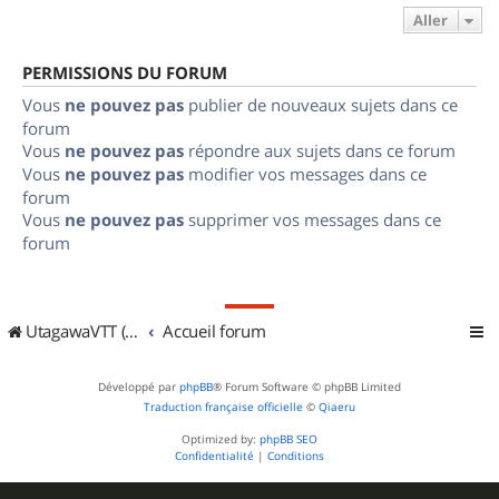
Aller
PERMISSIONS DU FORUM
Vous
ne pouvez pas
publier de nouveaux sujets dans ce
forum
Vous
ne pouvez pas
répondre aux sujets dans ce forum
Vous
ne pouvez pas
modifier vos messages dans ce
forum
Vous
ne pouvez pas
supprimer vos messages dans ce
forum
UtagawaVTT (Randos VTT et VTTAE avec traces GPS)
Accueil forum
Développé par
phpBB
® Forum Software © phpBB Limited
Traduction française officielle
©
Qiaeru
Optimized by:
phpBB SEO
Confidentialité
|
Conditions