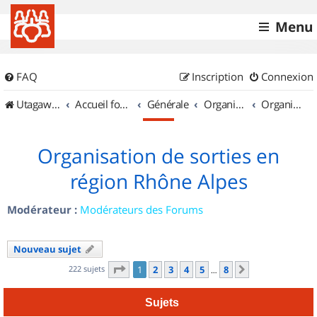
Menu
FAQ
Inscription
Connexion
UtagawaVTT (Randos VTT et VTTAE avec traces GPS)
Accueil forum
Générale
Organisation de sorties & Recherche de partenaires
Organisation de sorties en région Rhône Alpes
Organisation de sorties en
région Rhône Alpes
Modérateur :
Modérateurs des Forums
Nouveau sujet
Page
1
sur
8
222 sujets
1
2
3
4
5
8
Suivant
…
Sujets