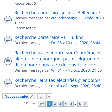
Réponses :
5
Recherche partenaire secteur Bellegarde
Dernier message par
etoiledesneiges
«
08 déc. 2020,
11:21
Réponses :
1
Recherche partenaire VTT Tullins
Dernier message par
Drij38
«
20 nov. 2020, 08:44
Recherche trace enduro sur Chomérac et
alentours ou pourquoi pas quelqu’un de
dispo pour nous faire découvrir le coin
Dernier message par
Will817
«
18 oct. 2020, 21:56
Recherche retraités électrifiés grenoblois
Dernier message par
dimka
«
21 sept. 2020, 08:40
Nouveau sujet
Page
1
sur
8
222 sujets
1
2
3
4
5
8
Suivant
…