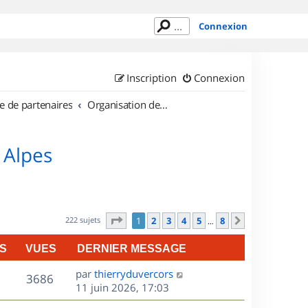
Connexion
Inscription
Connexion
e de partenaires
Organisation de sorties en région Rhône Alpes
 Alpes
Page
1
sur
8
222 sujets
1
2
3
4
5
8
Suivant
…
S
VUES
DERNIER MESSAGE
D
par
thierryduvercors
V
3686
e
11 juin 2026, 17:03
r
u