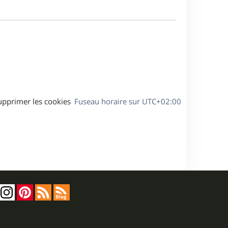
a
m
g
e
e
s
s
a
g
e
upprimer les cookies
Fuseau horaire sur
UTC+02:00