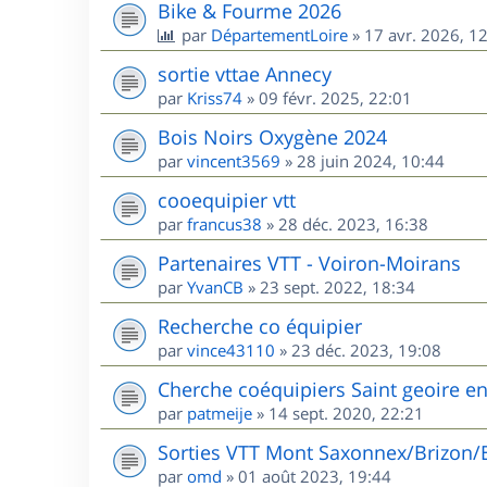
Bike & Fourme 2026
par
DépartementLoire
»
17 avr. 2026, 1
sortie vttae Annecy
par
Kriss74
»
09 févr. 2025, 22:01
Bois Noirs Oxygène 2024
par
vincent3569
»
28 juin 2024, 10:44
cooequipier vtt
par
francus38
»
28 déc. 2023, 16:38
Partenaires VTT - Voiron-Moirans
par
YvanCB
»
23 sept. 2022, 18:34
Recherche co équipier
par
vince43110
»
23 déc. 2023, 19:08
Cherche coéquipiers Saint geoire e
par
patmeije
»
14 sept. 2020, 22:21
Sorties VTT Mont Saxonnex/Brizon/
par
omd
»
01 août 2023, 19:44