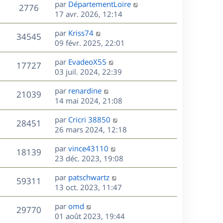
D
par
DépartementLoire
n
V
2776
e
e
17 avr. 2026, 12:14
i
r
u
e
s
D
par
Kriss74
n
r
V
34545
e
e
09 févr. 2025, 22:01
i
m
r
u
e
e
s
D
par
EvadeoX55
n
r
V
s
17727
e
e
03 juil. 2024, 22:39
i
m
s
r
u
e
e
a
s
D
par
renardine
n
r
V
s
21039
g
e
e
14 mai 2024, 21:08
i
m
s
e
r
u
e
e
a
s
D
par
Cricri 38850
n
r
V
s
28451
g
e
e
26 mars 2024, 12:18
i
m
s
e
r
u
e
e
a
s
D
par
vince43110
n
r
V
s
18139
g
e
e
23 déc. 2023, 19:08
i
m
s
e
r
u
e
e
a
s
D
par
patschwartz
n
r
V
s
59311
g
e
e
13 oct. 2023, 11:47
i
m
s
e
r
u
e
e
a
s
D
par
omd
n
r
V
s
29770
g
e
e
01 août 2023, 19:44
i
m
s
e