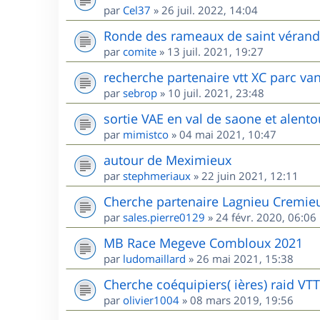
par
Cel37
»
26 juil. 2022, 14:04
Ronde des rameaux de saint vérand l
par
comite
»
13 juil. 2021, 19:27
recherche partenaire vtt XC parc va
par
sebrop
»
10 juil. 2021, 23:48
sortie VAE en val de saone et alento
par
mimistco
»
04 mai 2021, 10:47
autour de Meximieux
par
stephmeriaux
»
22 juin 2021, 12:11
Cherche partenaire Lagnieu Cremie
par
sales.pierre0129
»
24 févr. 2020, 06:06
MB Race Megeve Combloux 2021
par
ludomaillard
»
26 mai 2021, 15:38
Cherche coéquipiers( ières) raid VT
par
olivier1004
»
08 mars 2019, 19:56