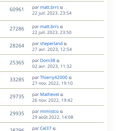
r
u
e
e
a
s
D
par
matt.brrs
n
r
V
s
60961
g
e
e
22 juil. 2023, 23:54
i
m
s
e
r
u
e
e
a
s
n
r
s
D
g
par
matt.brrs
V
27286
e
i
m
s
e
e
22 juil. 2023, 23:50
e
e
a
r
u
s
r
s
D
g
par
sheperland
n
V
28264
m
s
e
e
e
27 avr. 2023, 12:54
i
e
a
r
u
e
s
s
D
g
par
Dom38
n
r
V
25365
s
e
e
e
02 avr. 2023, 11:32
i
m
a
r
u
e
e
s
D
g
par
Thierry42000
n
r
V
s
33285
e
e
e
27 nov. 2022, 19:10
i
m
s
r
u
e
e
a
s
D
par
Mathevet
n
r
V
s
29735
g
e
e
26 nov. 2022, 19:42
i
m
s
e
r
u
e
e
a
s
D
par
mimistco
n
r
V
s
29935
g
e
e
29 août 2022, 14:08
i
m
s
e
r
u
e
e
a
s
D
par
Cel37
n
r
V
s
28796
g