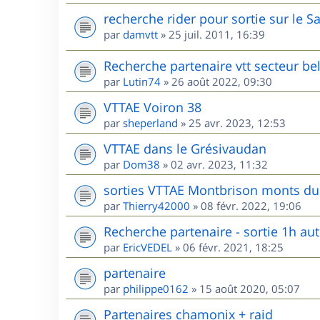
recherche rider pour sortie sur le S
par
damvtt
»
25 juil. 2011, 16:39
Recherche partenaire vtt secteur be
par
Lutin74
»
26 août 2022, 09:30
VTTAE Voiron 38
par
sheperland
»
25 avr. 2023, 12:53
VTTAE dans le Grésivaudan
par
Dom38
»
02 avr. 2023, 11:32
sorties VTTAE Montbrison monts du 
par
Thierry42000
»
08 févr. 2022, 19:06
Recherche partenaire - sortie 1h au
par
EricVEDEL
»
06 févr. 2021, 18:25
partenaire
par
philippe0162
»
15 août 2020, 05:07
Partenaires chamonix + raid