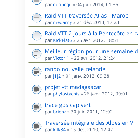
par
derincqu
»
04 juin 2014, 01:36
Raid VTT traversée Atlas - Maroc
par
medarny
»
21 déc. 2013, 17:23
Raid VTT 2 jours à la Pentecôte en c
par
KickFlat6
»
25 avr. 2012, 18:51
Meilleur région pour une semaine 
par
Victori1
»
23 avr. 2012, 21:24
rando nouvelle zelande
par
j1j2
»
01 janv. 2012, 09:28
projet vtt madagascar
par
phylostachis
»
26 janv. 2012, 09:01
trace gps cap vert
par
brienz
»
30 juin 2011, 12:02
Traversée intégrale des Alpes en VT
par
kilk34
»
15 déc. 2010, 12:42