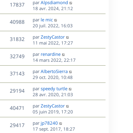
D
par
Alpsdiamond
n
V
17837
e
e
18 avr. 2024, 21:12
i
r
u
e
s
D
par
le mic
n
r
V
40988
e
e
20 juil. 2022, 16:03
i
m
r
u
e
e
s
D
par
ZestyCastor
n
r
V
s
31832
e
e
11 mai 2022, 17:27
i
m
s
r
u
e
e
a
s
D
par
renardine
n
r
V
s
32749
g
e
e
14 mars 2022, 22:17
i
m
s
e
r
u
e
e
a
s
D
par
AlbertoSierra
n
r
V
s
37143
g
e
e
29 oct. 2020, 10:48
i
m
s
e
r
u
e
e
a
s
D
par
speedy turtle
n
r
V
s
29194
g
e
e
28 avr. 2020, 21:03
i
m
s
e
r
u
e
e
a
s
D
par
ZestyCastor
n
r
V
s
40471
g
e
e
05 juin 2019, 17:20
i
m
s
e
r
u
e
e
a
s
D
par
jp78240
n
r
V
s
29417
g
e
e
17 sept. 2017, 18:27
i
m
s
e