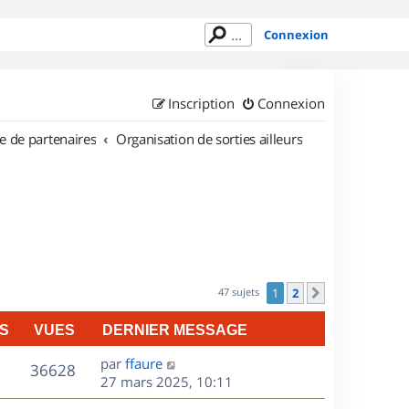
Connexion
Inscription
Connexion
e de partenaires
Organisation de sorties ailleurs
47 sujets
1
2
Suivant
S
VUES
DERNIER MESSAGE
D
par
ffaure
V
36628
e
27 mars 2025, 10:11
r
u