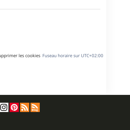
m
a
e
g
s
e
s
a
g
e
upprimer les cookies
Fuseau horaire sur
UTC+02:00