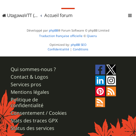
UtagawaVTT (Randos VTT et VTTAE avec traces GPS)
Accueil forum
Développé par
phpBB
® Forum Software © phpBB Limited
Traduction française officielle
©
Qiaeru
Optimized by:
phpBB SEO
Confidentialité
|
Conditions
Qui sommes-nous ?
Contact & Logos
Services pros
Mentions légales
Politique de
confidentialité
Consentement / Cookies
Stats des traces GPX
Status des services