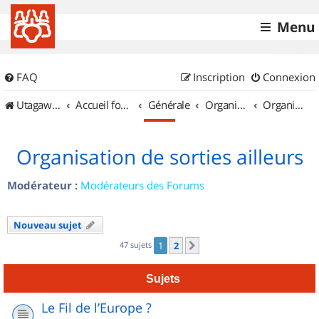
Menu
FAQ
Inscription
Connexion
UtagawaVTT (Randos VTT et VTTAE avec traces GPS)
Accueil forum
Générale
Organisation de sorties & Recherche de partenaires
Organisation de sorties ailleurs
Organisation de sorties ailleurs
Modérateur :
Modérateurs des Forums
Nouveau sujet
47 sujets
1
2
Suivant
Sujets
Le Fil de l’Europe ?