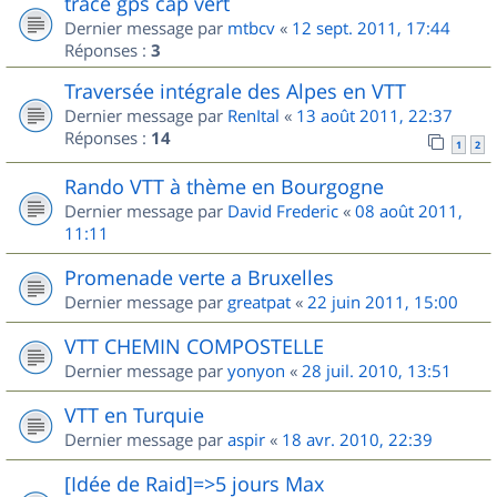
trace gps cap vert
Dernier message par
mtbcv
«
12 sept. 2011, 17:44
Réponses :
3
Traversée intégrale des Alpes en VTT
Dernier message par
RenItal
«
13 août 2011, 22:37
Réponses :
14
1
2
Rando VTT à thème en Bourgogne
Dernier message par
David Frederic
«
08 août 2011,
11:11
Promenade verte a Bruxelles
Dernier message par
greatpat
«
22 juin 2011, 15:00
VTT CHEMIN COMPOSTELLE
Dernier message par
yonyon
«
28 juil. 2010, 13:51
VTT en Turquie
Dernier message par
aspir
«
18 avr. 2010, 22:39
[Idée de Raid]=>5 jours Max