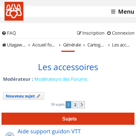
Menu
FAQ
Inscription
Connexion
UtagawaVTT (Randos VTT et VTTAE avec traces GPS)
Accueil forum
Générale
Cartographie et GPS
Les accessoires
Les accessoires
Modérateur :
Modérateurs des Forums
Nouveau sujet
59 sujets
1
2
Suivant
Sujets
Aide support guidon VTT