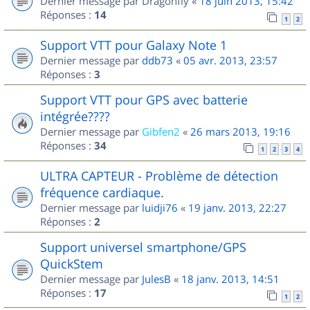
Dernier message par
Dragonfly
«
18 juin 2013, 15:42
Réponses :
14
1
2
Support VTT pour Galaxy Note 1
Dernier message par
ddb73
«
05 avr. 2013, 23:57
Réponses :
3
Support VTT pour GPS avec batterie
intégrée????
Dernier message par
Gibfen2
«
26 mars 2013, 19:16
Réponses :
34
1
2
3
4
ULTRA CAPTEUR - Problème de détection
fréquence cardiaque.
Dernier message par
luidji76
«
19 janv. 2013, 22:27
Réponses :
2
Support universel smartphone/GPS
QuickStem
Dernier message par
JulesB
«
18 janv. 2013, 14:51
Réponses :
17
1
2