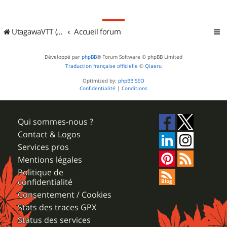
UtagawaVTT (Randos VTT et VTTAE avec traces GPS)
Accueil forum
Développé par
phpBB
® Forum Software © phpBB Limited
Traduction française officielle
©
Qiaeru
Optimized by:
phpBB SEO
Confidentialité
|
Conditions
Qui sommes-nous ?
Contact & Logos
Services pros
Mentions légales
Politique de
confidentialité
Consentement / Cookies
Stats des traces GPX
Status des services