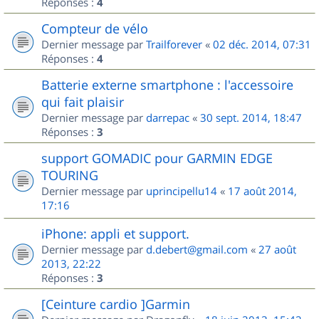
Réponses :
4
Compteur de vélo
Dernier message par
Trailforever
«
02 déc. 2014, 07:31
Réponses :
4
Batterie externe smartphone : l'accessoire
qui fait plaisir
Dernier message par
darrepac
«
30 sept. 2014, 18:47
Réponses :
3
support GOMADIC pour GARMIN EDGE
TOURING
Dernier message par
uprincipellu14
«
17 août 2014,
17:16
iPhone: appli et support.
Dernier message par
d.debert@gmail.com
«
27 août
2013, 22:22
Réponses :
3
[Ceinture cardio ]Garmin