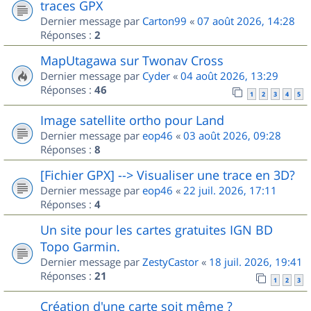
traces GPX
Dernier message par
Carton99
«
07 août 2026, 14:28
Réponses :
2
MapUtagawa sur Twonav Cross
Dernier message par
Cyder
«
04 août 2026, 13:29
Réponses :
46
1
2
3
4
5
Image satellite ortho pour Land
Dernier message par
eop46
«
03 août 2026, 09:28
Réponses :
8
[Fichier GPX] --> Visualiser une trace en 3D?
Dernier message par
eop46
«
22 juil. 2026, 17:11
Réponses :
4
Un site pour les cartes gratuites IGN BD
Topo Garmin.
Dernier message par
ZestyCastor
«
18 juil. 2026, 19:41
Réponses :
21
1
2
3
Création d'une carte soit même ?