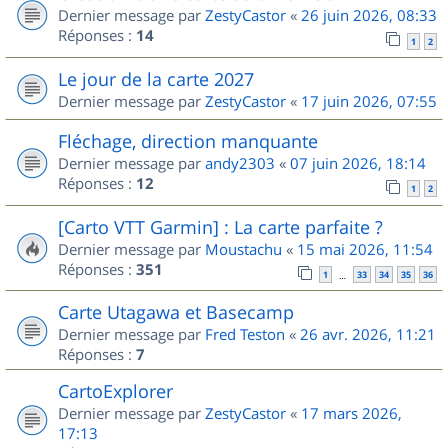
Dernier message par
ZestyCastor
«
26 juin 2026, 08:33
Réponses :
14
1
2
Le jour de la carte 2027
Dernier message par
ZestyCastor
«
17 juin 2026, 07:55
Fléchage, direction manquante
Dernier message par
andy2303
«
07 juin 2026, 18:14
Réponses :
12
1
2
[Carto VTT Garmin] : La carte parfaite ?
Dernier message par
Moustachu
«
15 mai 2026, 11:54
Réponses :
351
1
33
34
35
36
…
Carte Utagawa et Basecamp
Dernier message par
Fred Teston
«
26 avr. 2026, 11:21
Réponses :
7
CartoExplorer
Dernier message par
ZestyCastor
«
17 mars 2026,
17:13