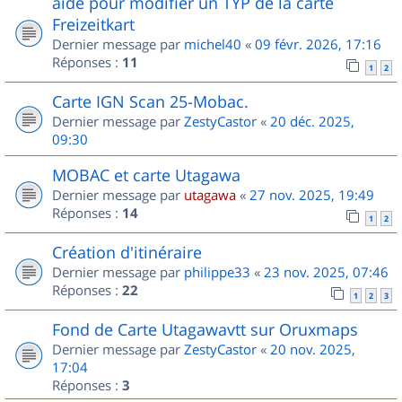
aide pour modifier un TYP de la carte
Freizeitkart
Dernier message par
michel40
«
09 févr. 2026, 17:16
Réponses :
11
1
2
Carte IGN Scan 25-Mobac.
Dernier message par
ZestyCastor
«
20 déc. 2025,
09:30
MOBAC et carte Utagawa
Dernier message par
utagawa
«
27 nov. 2025, 19:49
Réponses :
14
1
2
Création d'itinéraire
Dernier message par
philippe33
«
23 nov. 2025, 07:46
Réponses :
22
1
2
3
Fond de Carte Utagawavtt sur Oruxmaps
Dernier message par
ZestyCastor
«
20 nov. 2025,
17:04
Réponses :
3