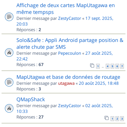
Affichage de deux cartes MapUtagawa en
même tempsps
Dernier message par
ZestyCastor
«
17 sept. 2025,
20:03
Réponses :
2
Solo&Safe : Appli Android partage position &
alerte chute par SMS
Dernier message par
Pepecoulon
«
27 août 2025,
22:42
Réponses :
67
1
4
5
6
7
…
MapUtagwa et base de données de routage
Dernier message par
utagawa
«
20 août 2025, 18:48
Réponses :
3
QMapShack
Dernier message par
ZestyCastor
«
02 août 2025,
10:33
Réponses :
27
1
2
3