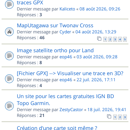
traces GPX
Dernier message par
Kaliceto
«
08 août 2026, 09:26
Réponses :
3
MapUtagawa sur Twonav Cross
Dernier message par
Cyder
«
04 août 2026, 13:29
Réponses :
46
1
2
3
4
5
Image satellite ortho pour Land
Dernier message par
eop46
«
03 août 2026, 09:28
Réponses :
8
[Fichier GPX] --> Visualiser une trace en 3D?
Dernier message par
eop46
«
22 juil. 2026, 17:11
Réponses :
4
Un site pour les cartes gratuites IGN BD
Topo Garmin.
Dernier message par
ZestyCastor
«
18 juil. 2026, 19:41
Réponses :
21
1
2
3
Création d'une carte soit même ?