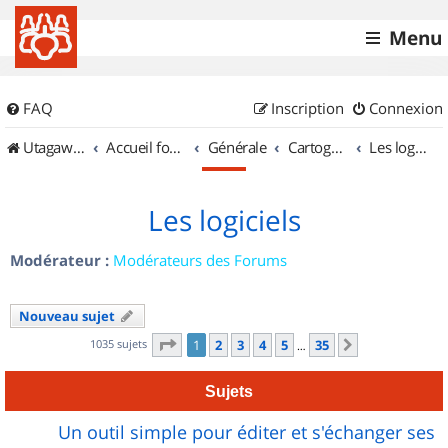
Menu
FAQ
Inscription
Connexion
UtagawaVTT (Randos VTT et VTTAE avec traces GPS)
Accueil forum
Générale
Cartographie et GPS
Les logiciels
Les logiciels
Modérateur :
Modérateurs des Forums
Nouveau sujet
Page
1
sur
35
1035 sujets
1
2
3
4
5
35
Suivant
…
Sujets
Un outil simple pour éditer et s'échanger ses