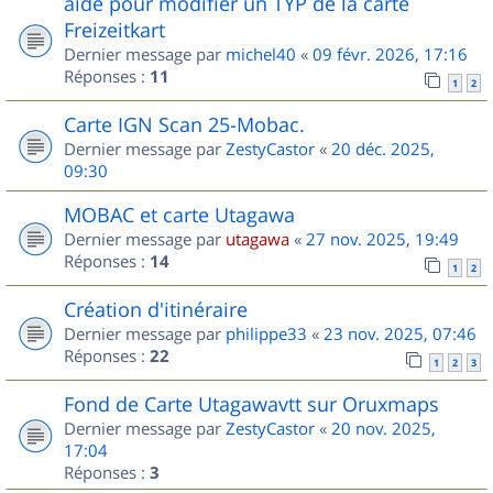
aide pour modifier un TYP de la carte
Freizeitkart
Dernier message par
michel40
«
09 févr. 2026, 17:16
Réponses :
11
1
2
Carte IGN Scan 25-Mobac.
Dernier message par
ZestyCastor
«
20 déc. 2025,
09:30
MOBAC et carte Utagawa
Dernier message par
utagawa
«
27 nov. 2025, 19:49
Réponses :
14
1
2
Création d'itinéraire
Dernier message par
philippe33
«
23 nov. 2025, 07:46
Réponses :
22
1
2
3
Fond de Carte Utagawavtt sur Oruxmaps
Dernier message par
ZestyCastor
«
20 nov. 2025,
17:04
Réponses :
3