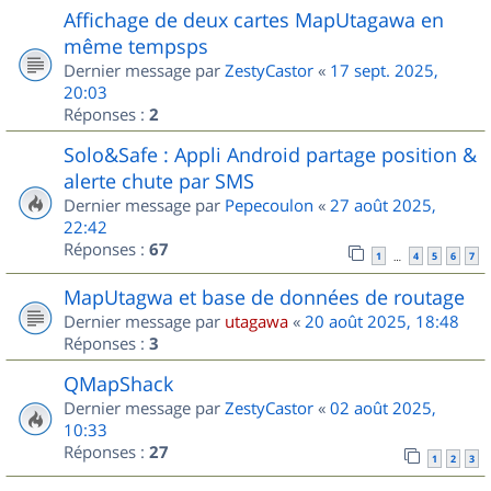
Affichage de deux cartes MapUtagawa en
même tempsps
Dernier message par
ZestyCastor
«
17 sept. 2025,
20:03
Réponses :
2
Solo&Safe : Appli Android partage position &
alerte chute par SMS
Dernier message par
Pepecoulon
«
27 août 2025,
22:42
Réponses :
67
1
4
5
6
7
…
MapUtagwa et base de données de routage
Dernier message par
utagawa
«
20 août 2025, 18:48
Réponses :
3
QMapShack
Dernier message par
ZestyCastor
«
02 août 2025,
10:33
Réponses :
27
1
2
3