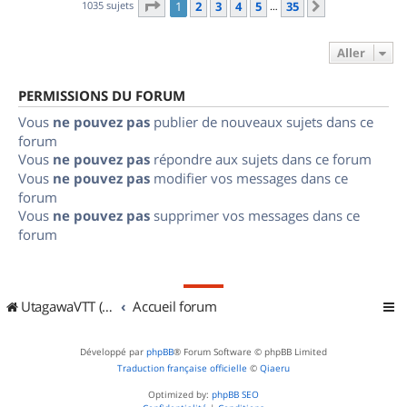
Page
1
sur
35
1035 sujets
1
2
3
4
5
35
Suivant
…
Aller
PERMISSIONS DU FORUM
Vous
ne pouvez pas
publier de nouveaux sujets dans ce
forum
Vous
ne pouvez pas
répondre aux sujets dans ce forum
Vous
ne pouvez pas
modifier vos messages dans ce
forum
Vous
ne pouvez pas
supprimer vos messages dans ce
forum
UtagawaVTT (Randos VTT et VTTAE avec traces GPS)
Accueil forum
Développé par
phpBB
® Forum Software © phpBB Limited
Traduction française officielle
©
Qiaeru
Optimized by:
phpBB SEO