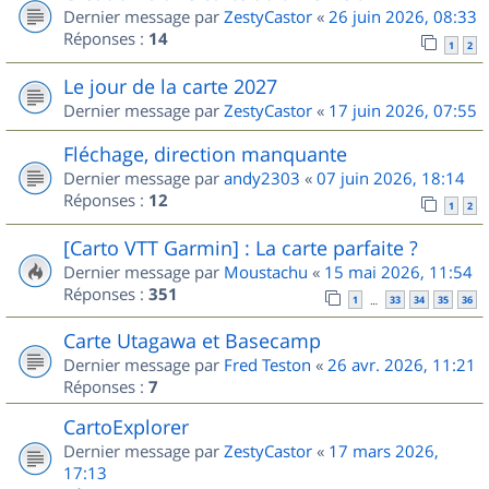
Dernier message par
ZestyCastor
«
26 juin 2026, 08:33
Réponses :
14
1
2
Le jour de la carte 2027
Dernier message par
ZestyCastor
«
17 juin 2026, 07:55
Fléchage, direction manquante
Dernier message par
andy2303
«
07 juin 2026, 18:14
Réponses :
12
1
2
[Carto VTT Garmin] : La carte parfaite ?
Dernier message par
Moustachu
«
15 mai 2026, 11:54
Réponses :
351
1
33
34
35
36
…
Carte Utagawa et Basecamp
Dernier message par
Fred Teston
«
26 avr. 2026, 11:21
Réponses :
7
CartoExplorer
Dernier message par
ZestyCastor
«
17 mars 2026,
17:13