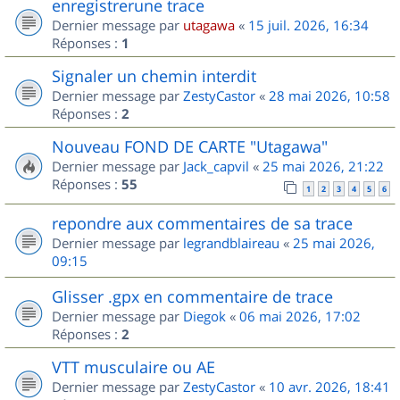
enregistrerune trace
Dernier message par
utagawa
«
15 juil. 2026, 16:34
Réponses :
1
Signaler un chemin interdit
Dernier message par
ZestyCastor
«
28 mai 2026, 10:58
Réponses :
2
Nouveau FOND DE CARTE "Utagawa"
Dernier message par
Jack_capvil
«
25 mai 2026, 21:22
Réponses :
55
1
2
3
4
5
6
repondre aux commentaires de sa trace
Dernier message par
legrandblaireau
«
25 mai 2026,
09:15
Glisser .gpx en commentaire de trace
Dernier message par
Diegok
«
06 mai 2026, 17:02
Réponses :
2
VTT musculaire ou AE
Dernier message par
ZestyCastor
«
10 avr. 2026, 18:41