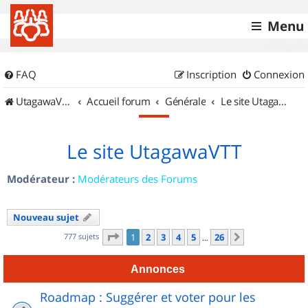
Menu
FAQ
Inscription
Connexion
UtagawaVTT (Randos VTT et VTTAE avec traces GPS)
Accueil forum
Générale
Le site UtagawaVTT
Le site UtagawaVTT
Modérateur :
Modérateurs des Forums
Nouveau sujet
Page
1
sur
26
777 sujets
1
2
3
4
5
26
Suivant
…
Annonces
Roadmap : Suggérer et voter pour les