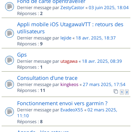
Fond de carte opentraveller
Dernier message par
ZestyCastor
«
03 juin 2025, 18:04
Réponses :
2
Appli mobile iOS UtagawaVTT : retours des
utilisateurs
Dernier message par
lejide
«
18 avr. 2025, 18:37
Réponses :
9
Gps
Dernier message par
utagawa
«
18 avr. 2025, 08:39
Réponses :
1
Consultation d'une trace
Dernier message par
kingkeos
«
27 mars 2025, 17:54
Réponses :
11
1
2
Fonctionnement envoi vers garmin ?
Dernier message par
EvadeoX55
«
02 mars 2025,
11:10
Réponses :
8