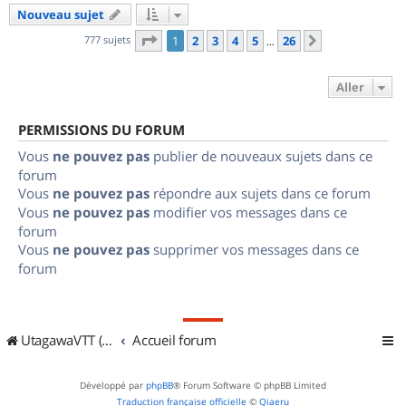
Nouveau sujet
Page
1
sur
26
777 sujets
1
2
3
4
5
26
Suivant
…
Aller
PERMISSIONS DU FORUM
Vous
ne pouvez pas
publier de nouveaux sujets dans ce
forum
Vous
ne pouvez pas
répondre aux sujets dans ce forum
Vous
ne pouvez pas
modifier vos messages dans ce
forum
Vous
ne pouvez pas
supprimer vos messages dans ce
forum
UtagawaVTT (Randos VTT et VTTAE avec traces GPS)
Accueil forum
Développé par
phpBB
® Forum Software © phpBB Limited
Traduction française officielle
©
Qiaeru