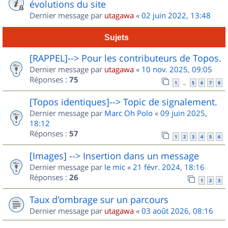
évolutions du site
Dernier message par
utagawa
«
02 juin 2022, 13:48
Sujets
[RAPPEL]--> Pour les contributeurs de Topos.
Dernier message par
utagawa
«
10 nov. 2025, 09:05
Réponses :
75
1
5
6
7
8
…
[Topos identiques]--> Topic de signalement.
Dernier message par
Marc Oh Polo
«
09 juin 2025,
18:12
Réponses :
57
1
2
3
4
5
6
[Images] --> Insertion dans un message
Dernier message par
le mic
«
21 févr. 2024, 18:16
Réponses :
26
1
2
3
Taux d'ombrage sur un parcours
Dernier message par
utagawa
«
03 août 2026, 08:16