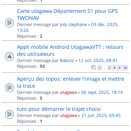
1
Carte utagawa Département 51 pour GPS
TWONAV
Dernier message par
Joly stephane
«
03 déc. 2025,
13:26
Réponses :
2
Appli mobile Android UtagawaVTT : retours
des utilisateurs
Dernier message par
Babzzz
«
12 oct. 2025, 08:41
Réponses :
93
1
7
8
9
10
…
Aperçu des topos: enlever l'image et mettre
la trace
Dernier message par
utagawa
«
06 sept. 2025, 18:16
Réponses :
5
tuto pour démarrer le trajet choisi
Dernier message par
utagawa
«
21 juil. 2025, 09:45
Réponses :
1