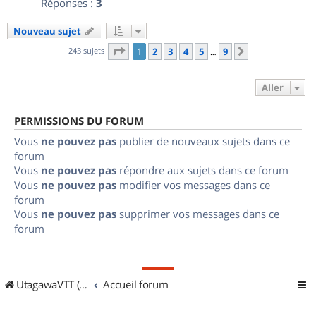
Réponses :
3
Nouveau sujet
Page
1
sur
9
243 sujets
1
2
3
4
5
9
Suivant
…
Aller
PERMISSIONS DU FORUM
Vous
ne pouvez pas
publier de nouveaux sujets dans ce
forum
Vous
ne pouvez pas
répondre aux sujets dans ce forum
Vous
ne pouvez pas
modifier vos messages dans ce
forum
Vous
ne pouvez pas
supprimer vos messages dans ce
forum
UtagawaVTT (Randos VTT et VTTAE avec traces GPS)
Accueil forum