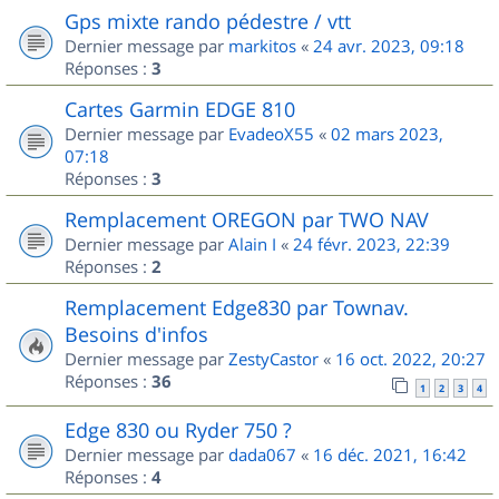
Gps mixte rando pédestre / vtt
Dernier message par
markitos
«
24 avr. 2023, 09:18
Réponses :
3
Cartes Garmin EDGE 810
Dernier message par
EvadeoX55
«
02 mars 2023,
07:18
Réponses :
3
Remplacement OREGON par TWO NAV
Dernier message par
Alain I
«
24 févr. 2023, 22:39
Réponses :
2
Remplacement Edge830 par Townav.
Besoins d'infos
Dernier message par
ZestyCastor
«
16 oct. 2022, 20:27
Réponses :
36
1
2
3
4
Edge 830 ou Ryder 750 ?
Dernier message par
dada067
«
16 déc. 2021, 16:42
Réponses :
4