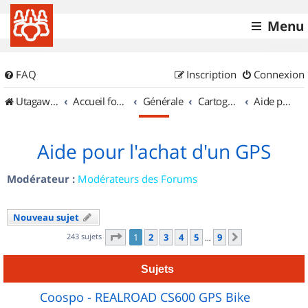
Menu
FAQ
Inscription
Connexion
UtagawaVTT (Randos VTT et VTTAE avec traces GPS)
Accueil forum
Générale
Cartographie et GPS
Aide pour l'achat d'un GPS
Aide pour l'achat d'un GPS
Modérateur :
Modérateurs des Forums
Nouveau sujet
Page
1
sur
9
243 sujets
1
2
3
4
5
9
Suivant
…
Sujets
Coospo - REALROAD CS600 GPS Bike