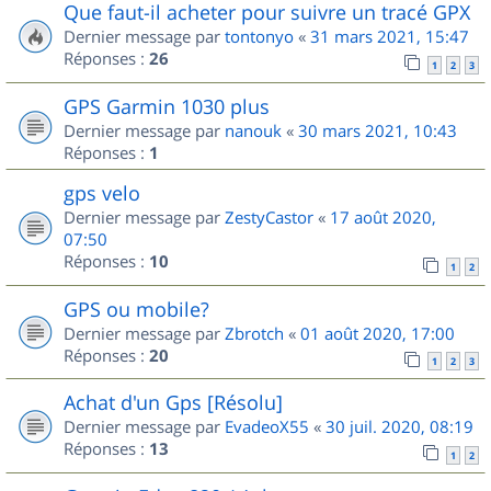
Que faut-il acheter pour suivre un tracé GPX
Dernier message par
tontonyo
«
31 mars 2021, 15:47
Réponses :
26
1
2
3
GPS Garmin 1030 plus
Dernier message par
nanouk
«
30 mars 2021, 10:43
Réponses :
1
gps velo
Dernier message par
ZestyCastor
«
17 août 2020,
07:50
Réponses :
10
1
2
GPS ou mobile?
Dernier message par
Zbrotch
«
01 août 2020, 17:00
Réponses :
20
1
2
3
Achat d'un Gps [Résolu]
Dernier message par
EvadeoX55
«
30 juil. 2020, 08:19
Réponses :
13
1
2